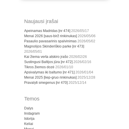
Naujausi įrašai
Apeinamas Madridas [nr 474]
2026/05/17
Menai 2026 [saus-birž rinkinukas]
2026/05/06
Pasaulio pavasarinis spalvinimas
2026/05/02
Magnolijos Skinderiškio parke [nr 473]
2026/05/01
Kai žiema verta atskiro įrašo
2026/02/26
Sustingusi Baltijos jūra [nr 472]
2026/02/16
Tikros žiemos dozė
2026/01/10
Apsivalymas iki baltumo [nr 471]
2026/01/04
Menai 2025 [liep-gruo rinkinukas]
2025/12/28
Pravalyti smegenus [nr 470]
2025/12/14
Temos
Dalys
Instagram
Istorija
Keliai