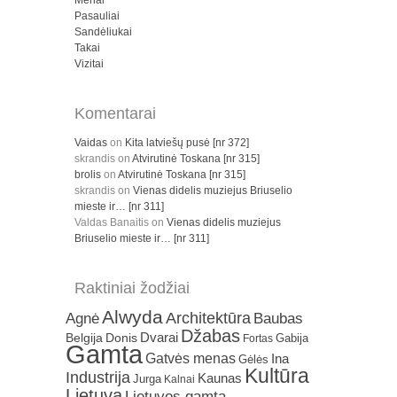
Menai
Pasauliai
Sandėliukai
Takai
Vizitai
Komentarai
Vaidas
on
Kita latviešų pusė [nr 372]
skrandis
on
Atvirutinė Toskana [nr 315]
brolis
on
Atvirutinė Toskana [nr 315]
skrandis
on
Vienas didelis muziejus Briuselio
mieste ir… [nr 311]
Valdas Banaitis
on
Vienas didelis muziejus
Briuselio mieste ir… [nr 311]
Raktiniai žodžiai
Alwyda
Architektūra
Agnė
Baubas
Džabas
Dvarai
Belgija
Donis
Gabija
Fortas
Gamta
Gatvės menas
Ina
Gėlės
Kultūra
Industrija
Kaunas
Jurga
Kalnai
Lietuva
Lietuvos gamta