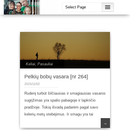
Keliai
,
Pasauliai
Pelkių bobų vasara [nr 264]
2015/11/02
Rudenį turbūt šilčiausias ir smagiausias vasaros
sugrįžimas yra spalio pabaigoje ir lapkričio
pradžioje. Tokią išvadą padarėm pagal savo
kelerių metų stebėjimus. Ir smagu yra tai
→