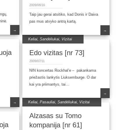
2009/08/16
angų,
Taip jau gerai atsitiko, kad Donis ir Daiva
ninė.
pas mus atvyko antrą kartą.
→
→
Keliai
,
Sandėliukai
,
Vizitai
tuoja
Edo vizitas [nr 73]
2009/07/11
NIN koncertas Rockhal’e – pakankama
priežastis lankytis Liuksemburge. O dar
kai yra priimantys, tai…
s
→
Keliai
,
Pasauliai
,
Sandėliukai
,
Vizitai
→
Alzasas su Tomo
oja
kompanija [nr 61]