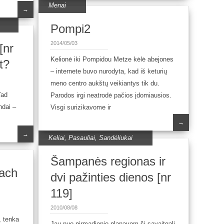
Menai
→
Pompi2
2014/05/03
[nr
Kelionė iki Pompidou Metze kėlė abejones
t?
– internete buvo nurodyta, kad iš keturių
meno centro aukštų veikiantys tik du.
Tad
Parodos irgi neatrodė pačios įdomiausios.
ndai –
Visgi surizikavome ir
→
→
Keliai
,
Pasauliai
,
Sandėliukai
Šampanės regionas ir
nach
dvi pažinties dienos [nr
119]
2010/08/08
, tenka
Jau nuo pirmadienio planavom šį savaitgalį