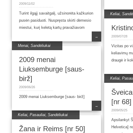
2009/11/02
Turint ilgąjį savaitgalį, užsinorėta kažkurion
Keliai
,
Sandėl
pusėn pasiduoti. Nuspręsta skirti dėmesio
Kristin
miestui, kurį keletą kartų pravažiavom
→
2009/07/28
Menai
,
Sandėliukai
Vizitas po vi
keliavimų m
2009 menai
draugė ir kol
Liuksemburge [saus-
birž]
Keliai
,
Pasaul
2009/06/26
Šveicar
2009 menai Liuksemburge [saus- birž]
[nr 68]
→
2009/05/25
Keliai
,
Pasauliai
,
Sandėliukai
Apsilankyt Š
Žana ir Reims [nr 50]
Helvetica] n