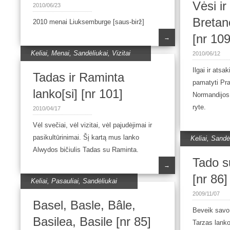
Vėsi ir
2010/06/23
Bretan
2010 menai Liuksemburge [saus-birž]
[nr 109
→
Keliai
,
Menai
,
Sandėliukai
,
Vizitai
2010/06/12
Ilgai ir atsa
Tadas ir Raminta
pamatyti Pra
lanko[si] [nr 101]
Normandijos 
ryte.
2010/04/17
Vėl svečiai, vėl vizitai, vėl pajudėjimai ir
pasikultūrinimai. Šį kartą mus lanko
Keliai
,
Sandėl
Alwydos bičiulis Tadas su Raminta.
Tado su
→
[nr 86]
Keliai
,
Pasauliai
,
Sandėliukai
2009/11/07
Basel, Basle, Bâle,
Beveik savo
Basilea, Basile [nr 85]
Tarzas lank