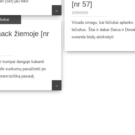
n (Skr) jau teko
[nr 57]
→
2009/03/09
iukai
Visada smagu, kai bičiuliai aplanko
bičiulius. Štai ir dabar Daiva ir Dona
ck žiemoje [nr
suranda būdų atsikratyti
ir trumpai danguje kabanti
ėlė sunkumų pavažinėti po
 prancūzišką pasaulį.
→