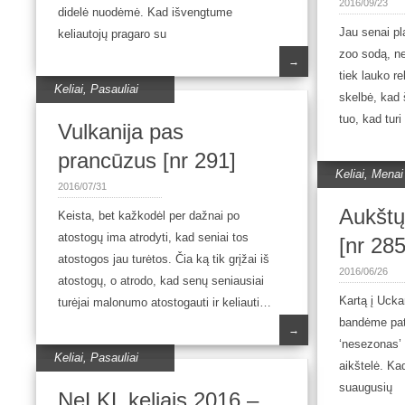
2016/09/23
didelė nuodėmė. Kad išvengtume
Jau senai p
keliautojų pragaro su
zoo sodą, ne
→
tiek lauko r
Keliai
,
Pasauliai
skelbė, kad 
tuo, kad turi
Vulkanija pas
prancūzus [nr 291]
Keliai
,
Menai
2016/07/31
Aukštų
Keista, bet kažkodėl per dažnai po
atostogų ima atrodyti, kad seniai tos
[nr 285
atostogos jau turėtos. Čia ką tik grįžai iš
2016/06/26
atostogų, o atrodo, kad senų seniausiai
Kartą į Ucka
turėjai malonumo atostogauti ir keliauti…
bandėme pate
→
‘nesezonas’ 
Keliai
,
Pasauliai
aikštelė. Ka
suaugusių
NeLKL keliais 2016 –