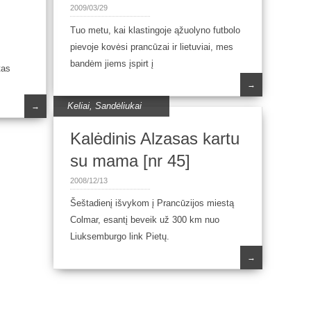
2009/03/29
Tuo metu, kai klastingoje ąžuolyno futbolo
pievoje kovėsi prancūzai ir lietuviai, mes
bandėm jiems įspirt į
tas
→
Keliai
,
Sandėliukai
→
Kalėdinis Alzasas kartu
su mama [nr 45]
2008/12/13
Šeštadienį išvykom į Prancūzijos miestą
Colmar, esantį beveik už 300 km nuo
Liuksemburgo link Pietų.
→