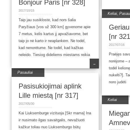
Bonjour Paris [nr 328]
2017/10/15
Keliai
,
Pasaul
Taip jau susiklostė, kad nors šalia
Geriau
Paryžiaus [vos už 300 km] gyvenome apie
7 metus, kelis kartus jį apvažiavome, bet
[nr 321
taip jo nė karto ir neaplankėm. Ne todėl,
2017/07/16
kad nenorėtume. Ne todėl, kad kažkas
Praėjęs sava
neleido. Tiesiog dideliems miestams reikia
norėjome – a
→
todėl kelionę
Pasauliai
nukelti?]. T
noro judėti
Pasisukiojimai aplink
Lille miestą [nr 317]
Keliai
2017/05/30
Miegan
Κai Liuksemburge vizituoja [Skr mama] Ina
ir nusimato ilgas savaitgalis, nevažiuoti
Amnevi
kažkur toliau nuo Liuksemburgo būtų