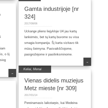
Gamta industrijoje [nr
o
324]
2017/08/06
Uckange plieno liejykloje U4 jau kartą
š
lankėmės, bet tą kartą buvome su visa
smagia kompanija. Šį karta vizitavo tik
niam
mūsų šeimyna. Pasivaikščiojome,
is, o šį
pasigrožėjome ir pasilinksminome.
esiog
→
Keliai
,
Menai
→
Vienas didelis muziejus
Metz mieste [nr 309]
2017/01/14
Pereinamasis laikotarpis, kai Medeina