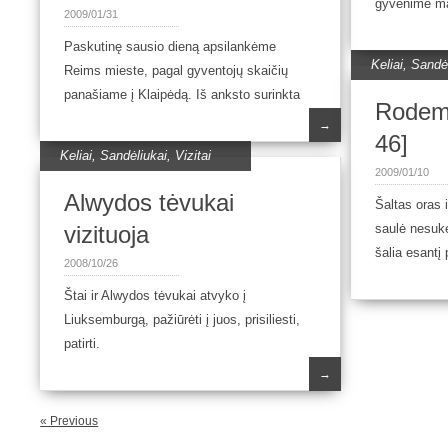
gyvenime ma
2009/01/31
Paskutinę sausio dieną apsilankėme
Keliai
,
Sandėl
Reims mieste, pagal gyventojų skaičių
panašiame į Klaipėdą. Iš anksto surinkta
Rodema
→
46]
Keliai
,
Sandėliukai
,
Vizitai
2009/01/10
Alwydos tėvukai
Šaltas oras 
vizituoja
saulė nesuk
šalia esantį
2008/10/26
Štai ir Alwydos tėvukai atvyko į
Liuksemburgą, pažiūrėti į juos, prisiliesti,
patirti.
→
« Previous