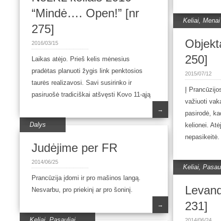
“Mindė…. Open!” [nr
Keliai
,
Menai
275]
Objekt
2016/03/15
250]
Laikas atėjo. Prieš kelis mėnesius
pradėtas planuoti žygis link penktosios
2015/07/12
taurės realizavosi. Savi susirinko ir
Į Prancūzijo
pasiruošė tradiciškai atšvęsti Kovo 11-ąją
važiuoti vak
→
pasirodė, ka
Dalys
kelionei. At
nepasikeitė.
Judėjime per FR
2014/06/25
Keliai
,
Pasaul
Prancūzija įdomi ir pro mašinos langą.
Levand
Nesvarbu, pro priekinį ar pro šoninį.
231]
→
Keliai
,
Pasauliai
2014/06/24