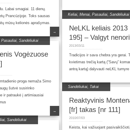
u. Labai smagiai. 11 dienų.
Keliai
,
Menai
,
Pasauliai
,
Sandėliukai
etų Prancūzijoje. Toks sausas
būtų mūsų kelionės aprašymas.
NeLKL keliais 2013 
→
195] – Valgyt nenori
,
Pasauliai
,
Sandėliukai
2013/03/11
enis Vogėzuose
Tradicijos ir sava chebra yra gerai. 
]
kvietimas trečią kartą (“Savų” koma
antrą kartą) dalyvauti neLKL turnyre
imtadienio proga nemaža Simo
Sandėliukai
,
Takai
raugų šutvė susirinko
 ir patraukė į artimiausiai
Reaktyvinis Monte
lnus
[fr] takas [nr 111]
→
2010/07/03
iai
,
Sandėliukai
Keista, kai važiuojant pasivaikščioti