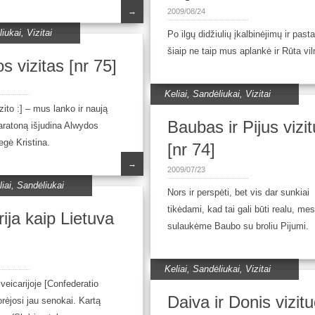
→
2009/08/24
iukai
,
Vizitai
Po ilgų didžiulių įkalbinėjimų ir past
šiaip ne taip mus aplankė ir Rūta vil
os vizitas [nr 75]
Keliai
,
Sandėliukai
,
Vizitai
zito :] – mus lanko ir naują
Baubas ir Pijus vizi
aratoną išjudina Alwydos
egė Kristina.
[nr 74]
→
2009/07/23
iai
,
Sandėliukai
Nors ir perspėti, bet vis dar sunkiai
tikėdami, kad tai gali būti realu, me
ija kaip Lietuva
sulaukėme Baubo su broliu Pijumi.
Keliai
,
Sandėliukai
,
Vizitai
veicarijoje [Confederatio
Daiva ir Donis vizitu
orėjosi jau senokai. Kartą