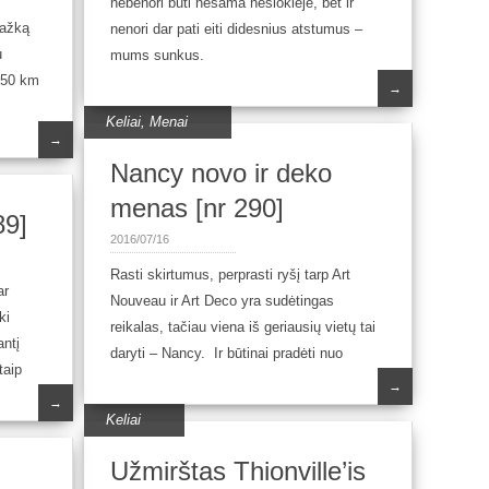
nebenori būti nešama nešioklėje, bet ir
kažką
nenori dar pati eiti didesnius atstumus –
u
mums sunkus.
a 50 km
→
Keliai
,
Menai
→
Nancy novo ir deko
menas [nr 290]
89]
2016/07/16
Rasti skirtumus, perprasti ryšį tarp Art
ar
Nouveau ir Art Deco yra sudėtingas
ki
reikalas, tačiau viena iš geriausių vietų tai
antį
daryti – Nancy. Ir būtinai pradėti nuo
taip
→
→
Keliai
Užmirštas Thionville’is