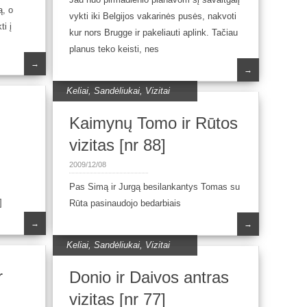
ą, o
vykti iki Belgijos vakarinės pusės, nakvoti
i į
kur nors Brugge ir pakeliauti aplink. Tačiau
planus teko keisti, nes
→
→
Keliai
,
Sandėliukai
,
Vizitai
Kaimynų Tomo ir Rūtos
vizitas [nr 88]
2009/12/08
Pas Simą ir Jurgą besilankantys Tomas su
]
Rūta pasinaudojo bedarbiais
→
→
Keliai
,
Sandėliukai
,
Vizitai
r
Donio ir Daivos antras
vizitas [nr 77]