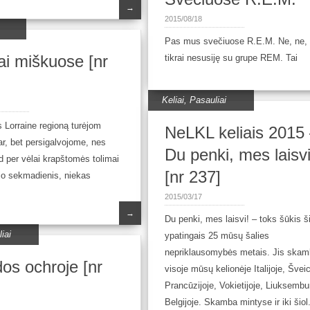
→
2015/08/18
Pas mus svečiuose R.E.M. Ne, ne, 
ai miškuose [nr
tikrai nesusiję su grupe REM. Tai
Keliai
,
Pasauliai
s Lorraine regioną turėjom
NeLKL keliais 2015
ar, bet persigalvojome, nes
Du penki, mes laisvi
d per vėlai krapštomės tolimai
[nr 237]
ėjo sekmadienis, niekas
2015/03/17
→
Du penki, mes laisvi! – toks šūkis š
iai
ypatingais 25 mūsų šalies
nepriklausomybės metais. Jis skam
os ochroje [nr
visoje mūsų kelionėje Italijoje, Šveic
Prancūzijoje, Vokietijoje, Liuksembur
Belgijoje. Skamba mintyse ir iki šiol