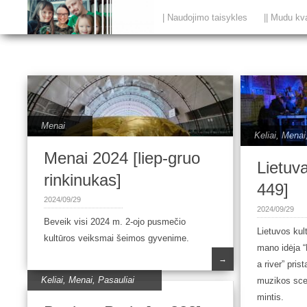
| Naudojimo taisykles
|| Mudu kv
Menai
Keliai
,
Menai
Menai 2024 [liep-gruo
Lietuva
rinkinukas]
449]
2024/09/29
2024/09/29
Beveik visi 2024 m. 2-ojo pusmečio
Lietuvos kult
kultūros veiksmai šeimos gyvenime.
mano idėja “
→
a river” pri
Keliai
,
Menai
,
Pasauliai
muzikos sce
mintis.