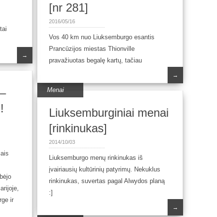
[nr 281]
2016/05/16
tai
Vos 40 km nuo Liuksemburgo esantis
Prancūzijos miestas Thionville
→
pravažiuotas begalę kartų, tačiau
→
 –
Menai
!
Liuksemburginiai menai
[rinkinukas]
2014/10/03
iais
Liuksemburgo menų rinkinukas iš
įvairiausių kultūrinių patyrimų. Nekuklus
bėjo
rinkinukas, suvertas pagal Alwydos planą
arijoje,
:]
ge ir
→
.