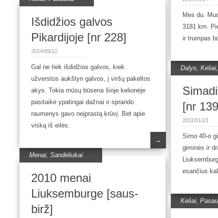
Mes du. Mud
Išdidžios galvos
3181 km. Pi
Pikardijoje [nr 228]
ir trumpas 
2014/05/12
Gal ne tiek išdidžios galvos, kiek
Dalys
,
Keliai
užverstos aukštyn galvos, į viršų pakeltos
Simadi
akys. Tokia mūsų būsena šioje kelionėje
pasitaikė ypatingai dažnai ir sprando
[nr 139
raumenys gavo neįprastą krūvį. Bet apie
2011/01/23
viską iš eilės.
Simo 40-o g
→
giminės ir d
Menai
,
Sandėliukai
Liuksemburge
esančius ka
2010 menai
Liuksemburge [saus-
Keliai
,
Pasaul
birž]