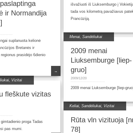
 paslaptinga
išvažiuoti iš Liuksemburgo į Vokietij
ė ir Normandija
tada vos kilometrą pavažiavus patekt
Prancūziją.
]
Menai
,
Sandėliukai
kingai suplanuota kelionė
ncūzijos Bretanės ir
2009 menai
regionus prasidėjo 6dienio
Liuksemburge [liep-
gruo]
→
2009/12/20
iukai
,
Vizitai
2009 menai Liuksemburge [liep-gruo
 fleškute vizitas
Keliai
,
Sandėliukai
,
Vizitai
Rūta vln vizituoja [n
 gimtadienio proga Tadas
78]
osi pas mumi.