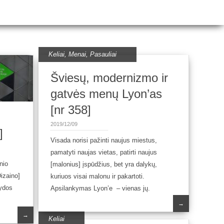
Keliai
,
Menai
,
Pasauliai
Šviesų, modernizmo ir
gatvės menų Lyon’as
[nr 358]
2019/12/09
]
Visada norisi pažinti naujus miestus,
pamatyti naujas vietas, patirti naujus
nio
[malonius] įspūdžius, bet yra dalykų,
izaino]
kuriuos visai malonu ir pakartoti.
wydos
Apsilankymas Lyon’e – vienas jų.
→
→
Keliai