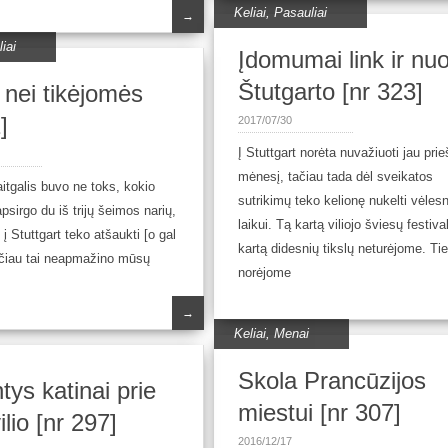
Keliai
,
Pasauliai
→
iai
Įdomumai link ir nu
Štutgarto [nr 323]
 nei tikėjomės
]
2017/07/30
Į Stuttgart norėta nuvažiuoti jau prie
mėnesį, tačiau tada dėl sveikatos
itgalis buvo ne toks, kokio
sutrikimų teko kelionę nukelti vėles
psirgo du iš trijų šeimos narių,
laikui. Tą kartą viliojo šviesų festival
 į Stuttgart teko atšaukti [o gal
kartą didesnių tikslų neturėjome. Ti
ačiau tai neapmažino mūsų
norėjome
→
Keliai
,
Menai
Skola Prancūzijos
tys katinai prie
miestui [nr 307]
lio [nr 297]
2016/12/17