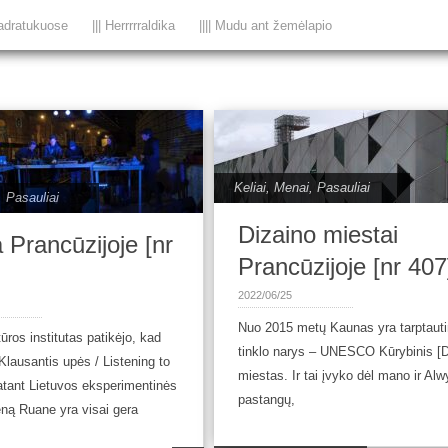
adratukuose
||| Herrrrraldika
|||| Mudu ant žemėlapio
Keliai
,
Menai
,
Pasauliai
,
Pasauliai
Dizaino miestai
 Prancūzijoje [nr
Prancūzijoje [nr 407
2022/06/25
Nuo 2015 metų Kaunas yra tarptauti
ūros institutas patikėjo, kad
tinklo narys – UNESCO Kūrybinis [D
Klausantis upės / Listening to
miestas. Ir tai įvyko dėl mano ir Al
statant Lietuvos eksperimentinės
pastangų,
ną Ruane yra visai gera