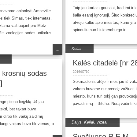
Taip jau kartais gaunasi, kad imi ir 
lanavome aplankyti Amneville
šalia esantį ignoruoji. Šiuo konkreči
s tiek Simas, tiek internetas,
atveju kalbu apie miestus, kurie yr
eklama važiuojant pro Metz
spinduliu nuo Liuksemburgo ir
šis zoologijos sodas unikalus
Keliai
→
Kalės citadelė [nr 2
 krosnių sodas
2016/07/10
]
Sekmadienis atėjo ir mes jau iš vak
vakaro buvome nusprendę važiuoti i
miesto, kuris turi tokį gan provokuoj
nge plieno liejyklą U4 jau
pavadinimą – Bitche. Norą vadinti ki
kti, bet tąkart buvo
ir dirbo tik vaikų žaidimų
Dalys
,
Keliai
,
Vizitai
dangi vaikas buvo tik vienas, o
Svečiuose R.E.M.