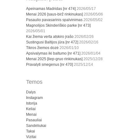
Apeinamas Madridas [nr 474]
2026/05/17
Menai 2026 [saus-birž rinkinukas]
2026/05/06
Pasaulio pavasarinis spalvinimas
2026/05/02
Magnolijos Skinderiškio parke [nr 473]
2026/05/01
Kai žiema verta atskiro įrašo
2026/02/26
Sustingusi Baltijos jūra [nr 472]
2026/02/16
Tikros žiemos dozė
2026/01/10
Apsivalymas iki baltumo [nr 471]
2026/01/04
Menai 2025 [liep-gruo rinkinukas]
2025/12/28
Pravalyti smegenus [nr 470]
2025/12/14
Temos
Dalys
Instagram
Istorija
Keliai
Menai
Pasauliai
Sandėliukai
Takai
Vizitai