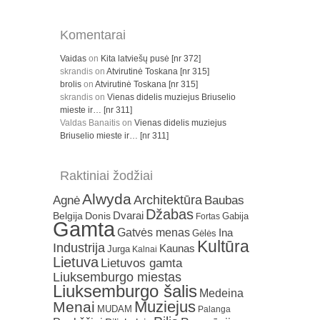
Komentarai
Vaidas
on
Kita latviešų pusė [nr 372]
skrandis
on
Atvirutinė Toskana [nr 315]
brolis
on
Atvirutinė Toskana [nr 315]
skrandis
on
Vienas didelis muziejus Briuselio
mieste ir… [nr 311]
Valdas Banaitis
on
Vienas didelis muziejus
Briuselio mieste ir… [nr 311]
Raktiniai žodžiai
Alwyda
Architektūra
Agnė
Baubas
Džabas
Dvarai
Belgija
Donis
Gabija
Fortas
Gamta
Gatvės menas
Ina
Gėlės
Kultūra
Industrija
Kaunas
Jurga
Kalnai
Lietuva
Lietuvos gamta
Liuksemburgo miestas
Liuksemburgo šalis
Medeina
Muziejus
Menai
MUDAM
Palanga