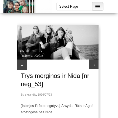
Istorija
,
Keliai
→
←
Trys merginos ir Nida [nr
neg_53]
By skrandis, 1996/07/23
[Istorijos iš foto negatyvų] Alwyda, Rūta ir Agnė
atostogose pas Nidą.