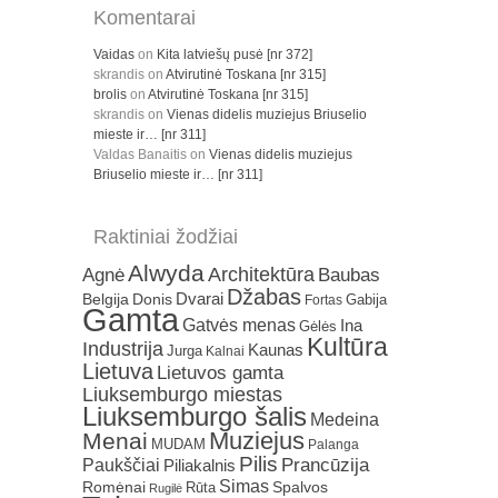
Komentarai
Vaidas
on
Kita latviešų pusė [nr 372]
skrandis
on
Atvirutinė Toskana [nr 315]
brolis
on
Atvirutinė Toskana [nr 315]
skrandis
on
Vienas didelis muziejus Briuselio
mieste ir… [nr 311]
Valdas Banaitis
on
Vienas didelis muziejus
Briuselio mieste ir… [nr 311]
Raktiniai žodžiai
Alwyda
Architektūra
Agnė
Baubas
Džabas
Dvarai
Belgija
Donis
Gabija
Fortas
Gamta
Gatvės menas
Ina
Gėlės
Kultūra
Industrija
Kaunas
Jurga
Kalnai
Lietuva
Lietuvos gamta
Liuksemburgo miestas
Liuksemburgo šalis
Medeina
Muziejus
Menai
MUDAM
Palanga
Pilis
Prancūzija
Paukščiai
Piliakalnis
Simas
Romėnai
Rūta
Spalvos
Rugilė