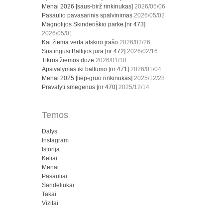
Menai 2026 [saus-birž rinkinukas]
2026/05/06
Pasaulio pavasarinis spalvinimas
2026/05/02
Magnolijos Skinderiškio parke [nr 473]
2026/05/01
Kai žiema verta atskiro įrašo
2026/02/26
Sustingusi Baltijos jūra [nr 472]
2026/02/16
Tikros žiemos dozė
2026/01/10
Apsivalymas iki baltumo [nr 471]
2026/01/04
Menai 2025 [liep-gruo rinkinukas]
2025/12/28
Pravalyti smegenus [nr 470]
2025/12/14
Temos
Dalys
Instagram
Istorija
Keliai
Menai
Pasauliai
Sandėliukai
Takai
Vizitai