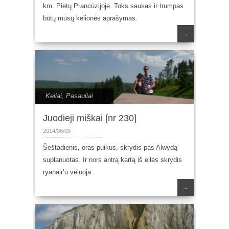
km. Pietų Prancūzijoje. Toks sausas ir trumpas
būtų mūsų kelionės aprašymas.
→
Keliai
,
Pasauliai
Juodieji miškai [nr 230]
2014/06/09
Šeštadienis, oras puikus, skrydis pas Alwydą
suplanuotas. Ir nors antrą kartą iš eilės skrydis
ryanair’u vėluoja
→