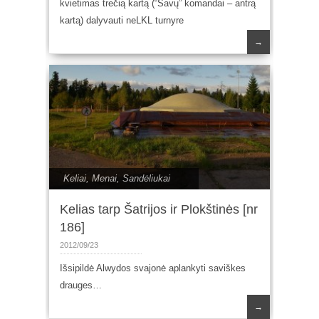
kvietimas trečią kartą (“Savų” komandai – antrą
kartą) dalyvauti neLKL turnyre
→
Keliai
,
Menai
,
Sandėliukai
Kelias tarp Šatrijos ir Plokštinės [nr
186]
2012/09/23
Išsipildė Alwydos svajonė aplankyti saviškes
drauges…
→