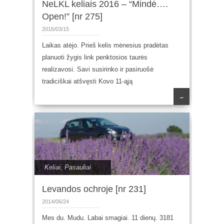
NeLKL keliais 2016 – “Mindė….
Open!” [nr 275]
2016/03/15
Laikas atėjo. Prieš kelis mėnesius pradėtas
planuoti žygis link penktosios taurės
realizavosi. Savi susirinko ir pasiruošė
tradiciškai atšvęsti Kovo 11-ąją
→
Keliai
,
Pasauliai
Levandos ochroje [nr 231]
2014/06/24
Mes du. Mudu. Labai smagiai. 11 dienų. 3181