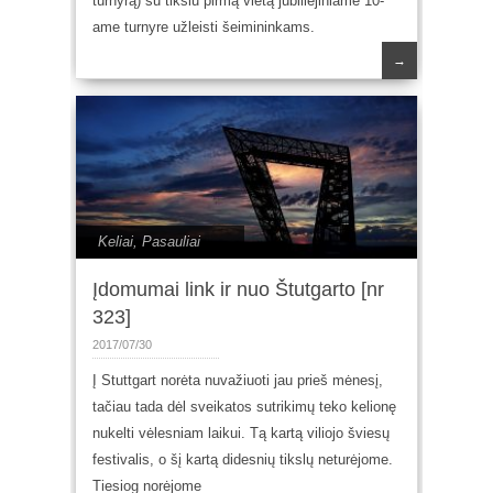
turnyrą) su tikslu pirmą vietą jubiliejiniame 10-
ame turnyre užleisti šeimininkams.
→
Keliai
,
Pasauliai
Įdomumai link ir nuo Štutgarto [nr
323]
2017/07/30
Į Stuttgart norėta nuvažiuoti jau prieš mėnesį,
tačiau tada dėl sveikatos sutrikimų teko kelionę
nukelti vėlesniam laikui. Tą kartą viliojo šviesų
festivalis, o šį kartą didesnių tikslų neturėjome.
Tiesiog norėjome