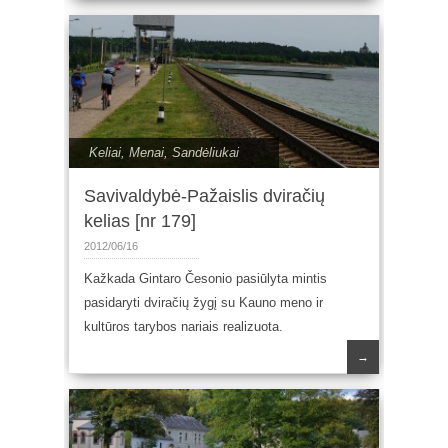
Keliai
,
Menai
,
Sandėliukai
Savivaldybė-Pažaislis dviračių
kelias [nr 179]
2012/06/16
Kažkada Gintaro Česonio pasiūlyta mintis
pasidaryti dviračių žygį su Kauno meno ir
kultūros tarybos nariais realizuota.
→