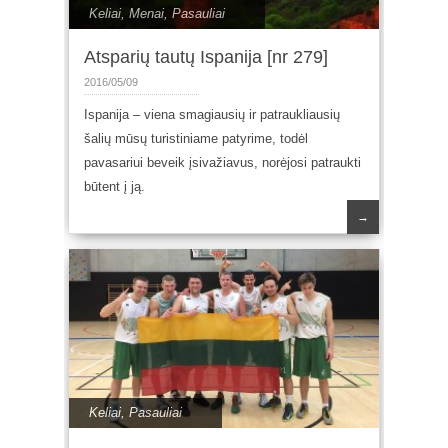
Keliai
,
Menai
,
Pasauliai
Atsparių tautų Ispanija [nr 279]
2016/05/09
Ispanija – viena smagiausių ir patraukliausių
šalių mūsų turistiniame patyrime, todėl
pavasariui beveik įsivažiavus, norėjosi patraukti
būtent į ją.
→
Keliai
,
Pasauliai