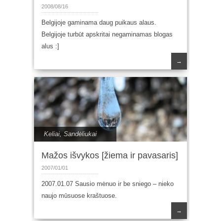
2008/08/16
Belgijoje gaminama daug puikaus alaus.
Belgijoje turbūt apskritai negaminamas blogas
alus :]
→
Keliai
,
Sandėliukai
Mažos išvykos [žiema ir pavasaris]
2007/01/01
2007.01.07 Sausio mėnuo ir be sniego – nieko
naujo mūsuose kraštuose.
→