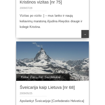
Kristinos vizitas [nr 75]
2009/07/28
Vizitas po vizito :] – mus lanko ir naują
keliavimų maratoną išjudina Alwydos draugė ir
kolegė Kristina.
→
Keliai
,
Pasauliai
,
Sandėliukai
Šveicarija kaip Lietuva [nr 68]
2009/05/25
Apsilankyt Šveicarijoje [Confederatio Helvetica]