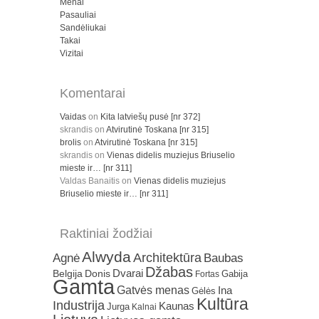
Menai
Pasauliai
Sandėliukai
Takai
Vizitai
Komentarai
Vaidas
on
Kita latviešų pusė [nr 372]
skrandis
on
Atvirutinė Toskana [nr 315]
brolis
on
Atvirutinė Toskana [nr 315]
skrandis
on
Vienas didelis muziejus Briuselio
mieste ir… [nr 311]
Valdas Banaitis
on
Vienas didelis muziejus
Briuselio mieste ir… [nr 311]
Raktiniai žodžiai
Alwyda
Architektūra
Agnė
Baubas
Džabas
Dvarai
Belgija
Donis
Gabija
Fortas
Gamta
Gatvės menas
Ina
Gėlės
Kultūra
Industrija
Kaunas
Jurga
Kalnai