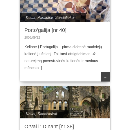
Keliai
,
Pasauliai
,
Sandėliukai
Porto’galija [nr 40]
2008/09/22
Kelionė į Portugalija – pirma didesnė mudviejų
kelionė į užsienį. Tai tarsi atsigriebimas už
neturėjimą povestuvinės kelionės ir medaus
mėnesio :]
→
Keliai
,
Sandėliukai
Orval ir Dinant [nr 38]