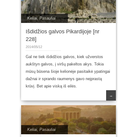
Keliai
,
Pasauliai
Išdidžios galvos Pikardijoje [nr
228]
2014/05/12
Gal ne tiek išdidžios galvos, kiek užverstos
aukštyn galvos, į viršų pakeltos akys. Tokia
mūsų būsena šioje kelionėje pasitaikė ypatingai
dažnai ir sprando raumenys gavo neįprastą
krūvį. Bet apie viską iš eilės.
→
Keliai
,
Pasauliai