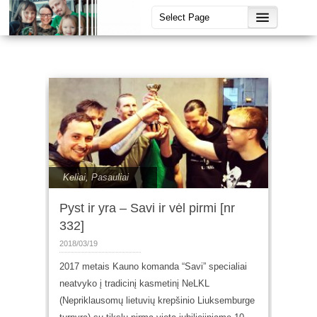
Keliai
,
Pasauliai
Pyst ir yra – Savi ir vėl pirmi [nr
332]
2018/03/19
2017 metais Kauno komanda “Savi” specialiai
neatvyko į tradicinį kasmetinį NeLKL
(Nepriklausomų lietuvių krepšinio Liuksemburge