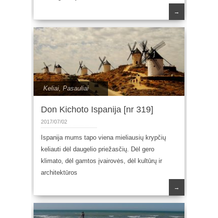
→
Keliai
,
Pasauliai
Don Kichoto Ispanija [nr 319]
2017/07/02
Ispanija mums tapo viena mieliausių krypčių
keliauti dėl daugelio priežasčių. Dėl gero
klimato, dėl gamtos įvairovės, dėl kultūrų ir
architektūros
→