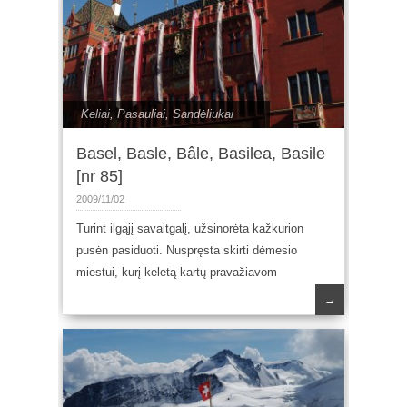
Keliai
,
Pasauliai
,
Sandėliukai
Basel, Basle, Bâle, Basilea, Basile
[nr 85]
2009/11/02
Turint ilgąjį savaitgalį, užsinorėta kažkurion
pusėn pasiduoti. Nuspręsta skirti dėmesio
miestui, kurį keletą kartų pravažiavom
→