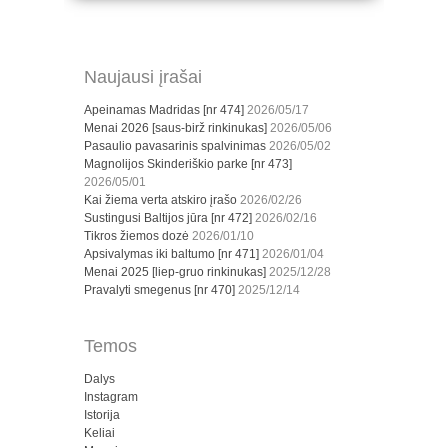
Naujausi įrašai
Apeinamas Madridas [nr 474]
2026/05/17
Menai 2026 [saus-birž rinkinukas]
2026/05/06
Pasaulio pavasarinis spalvinimas
2026/05/02
Magnolijos Skinderiškio parke [nr 473]
2026/05/01
Kai žiema verta atskiro įrašo
2026/02/26
Sustingusi Baltijos jūra [nr 472]
2026/02/16
Tikros žiemos dozė
2026/01/10
Apsivalymas iki baltumo [nr 471]
2026/01/04
Menai 2025 [liep-gruo rinkinukas]
2025/12/28
Pravalyti smegenus [nr 470]
2025/12/14
Temos
Dalys
Instagram
Istorija
Keliai