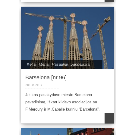
Keliai
,
Menai
,
Pasauliai
,
Sandėliukai
Barselona [nr 96]
2010/02/13
Jei kas pasakydavo miesto Barselona
pavadinimą, iškart kildavo asociacijos su
F.Mercury ir M.Caballe kūriniu “Barcelona”.
→