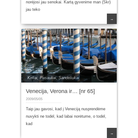
norėjosi jau senokai. Kartą gyvenime man (Skr)
jau teko
→
Keliai
,
Pasauliai
,
Sandėliukai
Venecija, Verona ir… [nr 65]
2009/05/05
Taip jau gavosi, kad į Veneciją nusprendėme
nuvykti ne todėl, kad labai norėtume, o todėl,
kad
→