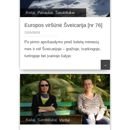
Keliai
,
Pasauliai
,
Sandėliukai
Europos viršūnė Šveicarija [nr 76]
2009/08/08
Po pirmo apsišaudymo prieš keletą mėnesių
mes ir vėl Šveicarijoje – gražioje, tvarkingoje,
turtingoje bei įvairioje šalyje.
→
Keliai
,
Sandėliukai
,
Vizitai