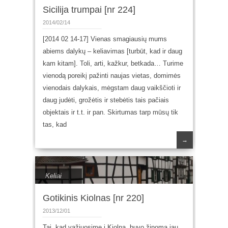
Sicilija trumpai [nr 224]
2014/02/14
[2014 02 14-17] Vienas smagiausių mums
abiems dalykų – keliavimas [turbūt, kad ir daug
kam kitam]. Toli, arti, kažkur, betkada… Turime
vienodą poreikį pažinti naujas vietas, domimės
vienodais dalykais, mėgstam daug vaikščioti ir
daug judėti, grožėtis ir stebėtis tais pačiais
objektais ir t.t. ir pan. Skirtumas tarp mūsų tik
tas, kad
→
Keliai
Gotikinis Kiolnas [nr 220]
2013/12/01
Tai, kad važiuosime į Kiolną, buvo žinoma jau