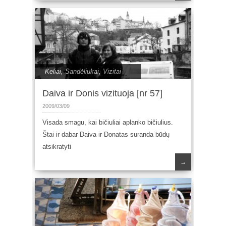
Keliai
,
Sandėliukai
,
Vizitai
Daiva ir Donis vizituoja [nr 57]
2009/03/09
Visada smagu, kai bičiuliai aplanko bičiulius.
Štai ir dabar Daiva ir Donatas suranda būdų
atsikratyti
→