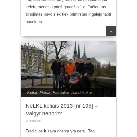
keletą mėnesių prieš gruodžio 1 d. Tačiau tas
žinojimas buvo šiek tiek primirštas ir galėjo tapti
nesėkme.
→
Keliai
,
Menai
,
Pasauliai
,
Sandėliukai
NeLKL keliais 2013 [nr 195] –
Valgyt nenorit?
2013/03/11
Tradicijos ir sava chebra yra gerai. Tad