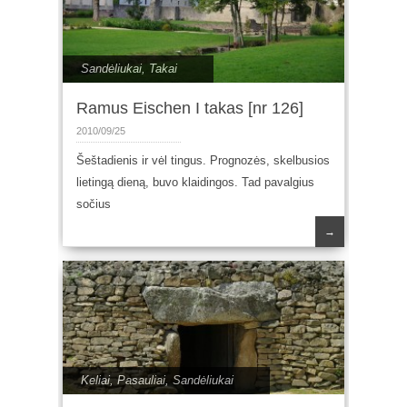
Sandėliukai
,
Takai
Ramus Eischen I takas [nr 126]
2010/09/25
Šeštadienis ir vėl tingus. Prognozės, skelbusios
lietingą dieną, buvo klaidingos. Tad pavalgius
sočius
→
Keliai
,
Pasauliai
,
Sandėliukai