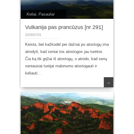
Keliai
,
Pasauliai
Vulkanija pas prancūzus [nr 291]
2016/07/31
Keista, bet kažkodėl per dažnai po atostogų ima
atrodyti, kad seniai tos atostogos jau turėtos.
Čia ką tik grįžai iš atostogų, o atrodo, kad senų
seniausiai turėjai malonumo atostogauti ir
keliauti…
→