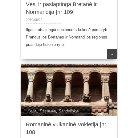
Vėsi ir paslaptinga Bretanė ir
Normandija [nr 109]
2010/06/12
Ilgai ir atsakingai suplanuota kelionė pamatyti
Prancūzijos Bretanės ir Normandijos regionus
prasidėjo 6dienio ryte.
→
Keliai
,
Pasauliai
,
Sandėliukai
Romaninė vulkaninė Vokietija [nr
108]