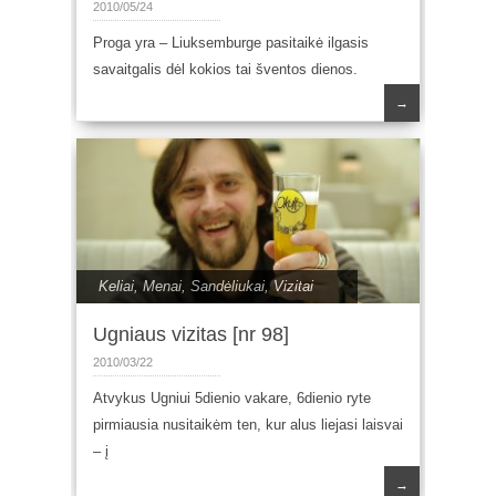
2010/05/24
Proga yra – Liuksemburge pasitaikė ilgasis
savaitgalis dėl kokios tai šventos dienos.
→
Keliai
,
Menai
,
Sandėliukai
,
Vizitai
Ugniaus vizitas [nr 98]
2010/03/22
Atvykus Ugniui 5dienio vakare, 6dienio ryte
pirmiausia nusitaikėm ten, kur alus liejasi laisvai
– į
→