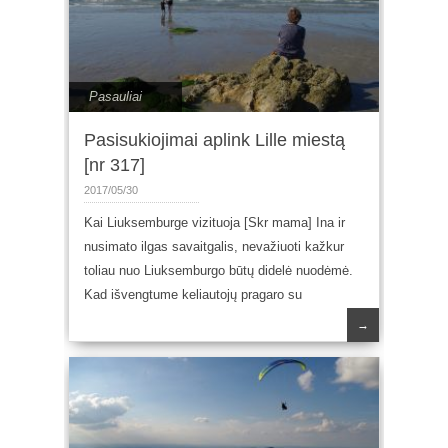
Pasauliai
Pasisukiojimai aplink Lille miestą
[nr 317]
2017/05/30
Κai Liuksemburge vizituoja [Skr mama] Ina ir
nusimato ilgas savaitgalis, nevažiuoti kažkur
toliau nuo Liuksemburgo būtų didelė nuodėmė.
Kad išvengtume keliautojų pragaro su
→