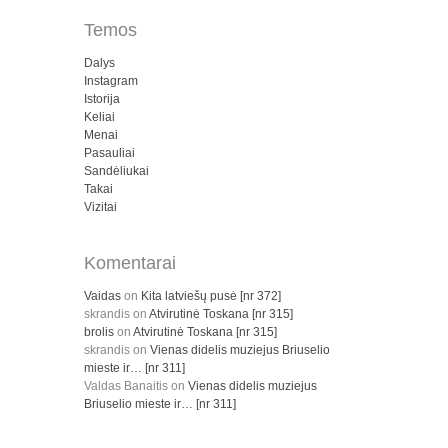
Temos
Dalys
Instagram
Istorija
Keliai
Menai
Pasauliai
Sandėliukai
Takai
Vizitai
Komentarai
Vaidas
on
Kita latviešų pusė [nr 372]
skrandis
on
Atvirutinė Toskana [nr 315]
brolis
on
Atvirutinė Toskana [nr 315]
skrandis
on
Vienas didelis muziejus Briuselio
mieste ir… [nr 311]
Valdas Banaitis
on
Vienas didelis muziejus
Briuselio mieste ir… [nr 311]