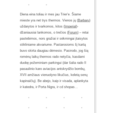
Diena eina toliau ir mes jau
Trier’e. Šiame
mieste yra net trys
thermos
. Vienos jų (
Barbarų
)
uždarytos ir tvarkomos, kitos (
Imperial
)-
džaniausiai lankomos, o trečios (
Forum
) – retai
pastebimos, nors gražiai ir sėkmingai įtaisytos
stikliniame akvariume. Pastarosioms šį kartą
buvo skirta daugiau dėmesio. Pasirodo, jog šią
romėnų laikų thermos rado netyčia, kasdami
duobę požeminiam parkingui (dar šalia rado II
pasaulinio karo aviacijos antskrydžio bombų,
XVII amžiaus vienuolyno likučius, keletą senų
kapinaičių). Be abejo, kaip ir visada, aplankyta
ir katedra, ir Porta Nigra, ir cd shopas…