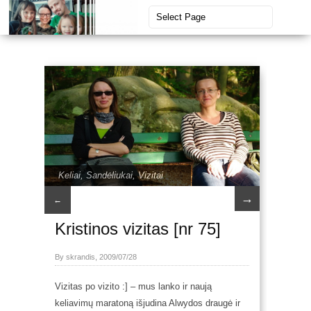
Keliai
,
Sandėliukai
,
Vizitai
→
←
Kristinos vizitas [nr 75]
By skrandis, 2009/07/28
Vizitas po vizito :] – mus lanko ir naują
keliavimų maratoną išjudina Alwydos draugė ir