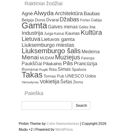
Raktiniai žodžiai
Alwyda
Architektūra
Agnė
Baubas
Džabas
Dvarai
Belgija
Donis
Gabija
Fortas
Gamta
Gatvės menas
Ina
Gėlės
Kultūra
Industrija
Kaunas
Jurga
Kalnai
Lietuva
Lietuvos gamta
Liuksemburgo miestas
Liuksemburgo šalis
Medeina
Muziejus
Menai
MUDAM
Palanga
Pilis
Prancūzija
Paukščiai
Piliakalnis
Simas
Romėnai
Rūta
Spalvos
Rugilė
Takas
Uolos
UNESCO
Tomas Pub
Vokietija
Šefas
Žiema
Vienuolynas
Paieška
Search
for:
Pinbin Theme by
Color Awesomeness
| Copyright 2026
Mudu +2 | Powered by
WordPress