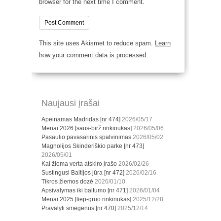
browser for the next time I comment.
This site uses Akismet to reduce spam.
Learn
how your comment data is processed.
Naujausi įrašai
Apeinamas Madridas [nr 474]
2026/05/17
Menai 2026 [saus-birž rinkinukas]
2026/05/06
Pasaulio pavasarinis spalvinimas
2026/05/02
Magnolijos Skinderiškio parke [nr 473]
2026/05/01
Kai žiema verta atskiro įrašo
2026/02/26
Sustingusi Baltijos jūra [nr 472]
2026/02/16
Tikros žiemos dozė
2026/01/10
Apsivalymas iki baltumo [nr 471]
2026/01/04
Menai 2025 [liep-gruo rinkinukas]
2025/12/28
Pravalyti smegenus [nr 470]
2025/12/14