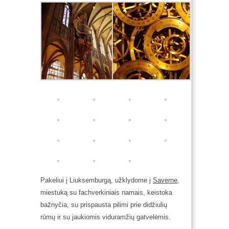
Pakeliui į Liuksemburgą, užklydome į
Saverne
,
miestuką su fachverkiniais namais, keistoka
bažnyčia, su prispausta pilimi prie didžiulių
rūmų ir su jaukiomis viduramžių gatvelėmis.