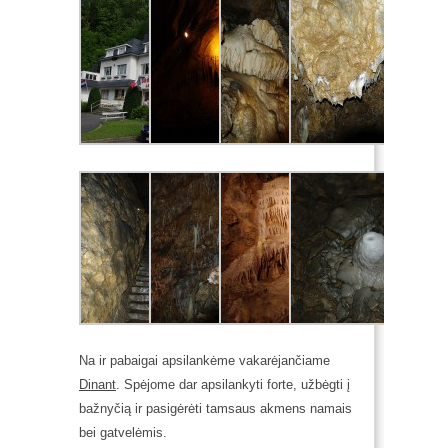
Na ir pabaigai apsilankėme vakarėjančiame
Dinant
. Spėjome dar apsilankyti forte, užbėgti į
bažnyčią ir pasigėrėti tamsaus akmens namais
bei gatvelėmis.