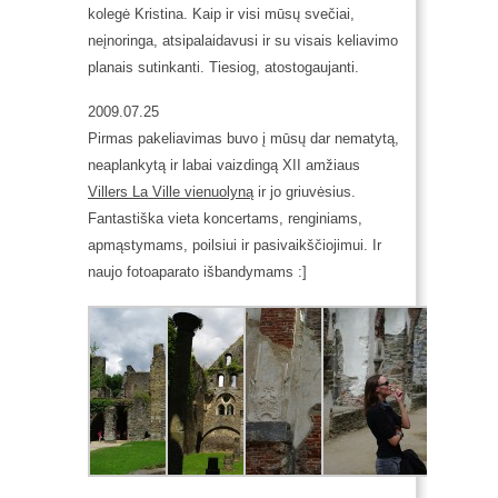
kolegė Kristina.
Kaip ir visi mūsų svečiai,
neįnoringa, atsipalaidavusi ir su visais keliavimo
planais sutinkanti. Tiesiog, atostogaujanti.
2009.07.25
Pirmas pakeliavimas buvo į mūsų dar nematytą,
neaplankytą ir labai vaizdingą XII amžiaus
Villers La Ville vienuolyną
ir jo griuvėsius.
Fantastiška vieta koncertams, renginiams,
apmąstymams, poilsiui ir pasivaikščiojimui. Ir
naujo fotoaparato išbandymams :]