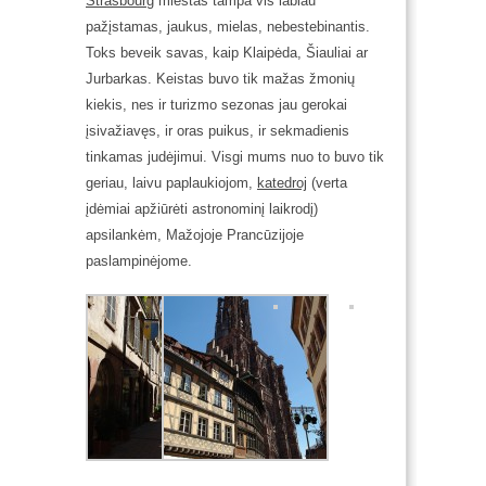
Strasbourg
miestas tampa vis labiau
pažįstamas, jaukus, mielas, nebestebinantis.
Toks beveik savas, kaip Klaipėda, Šiauliai ar
Jurbarkas. Keistas buvo tik mažas žmonių
kiekis, nes ir turizmo sezonas jau gerokai
įsivažiavęs, ir oras puikus, ir sekmadienis
tinkamas judėjimui. Visgi mums nuo to buvo tik
geriau, laivu paplaukiojom,
katedroj
(verta
įdėmiai apžiūrėti astronominį laikrodį)
apsilankėm, Mažojoje Prancūzijoje
paslampinėjome.