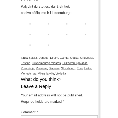
2009.07.29
Palydint iki stoties, dar šiek tiek
pasivaikščiojimo ir Liuksemburgo…
Tags:
Belgija
,
Dangus
,
Dinant
,
Gamta
,
Gotika
,
Griuvėsiai
,
Kristina
,
Liuksemburgo miestas
,
Liuksemburgo šalis
,
Prancūzija
,
Romėnai
,
Saverne
,
Strasbourg
,
Trier
,
Uolos
,
Vienuolynas
,
Villers la ville
,
Vokietija
What do you think?
Leave a Reply
Your email address will not be published.
Required fields are marked
*
Comment
*