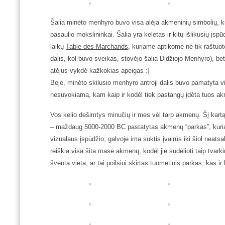
Šalia minėto menhyro buvo visa alėja akmeninių simbolių, kur
pasaulio mokslininkai. Šalia yra keletas ir kitų išlikusių į
laikų
Table-des-Marchands
, kuriame aptikome ne tik raštuot
dalis, kol buvo sveikas, stovėjo šalia Didžiojo Menhyro), b
atėjus vykdė kažkokias apeigas :]
Beje, minėto skilusio menhyro antroji dalis buvo pamatyta vis
nesuvokiama, kam kaip ir kodėl tiek pastangų įdėta tuos ak
Vos kelio dešimtys minučių ir mes vėl tarp akmenų. Šį kar
– maždaug 5000-2000 BC pastatytas akmenų “parkas”, kuri
vizualaus įspūdžio, galvoje ima suktis įvairūs iki šiol neats
reiškia visa šita masė akmenų, kodėl jie sudėlioti taip tvarkin
šventa vieta, ar tai poilsiui skirtas tuometinis parkas, kas 