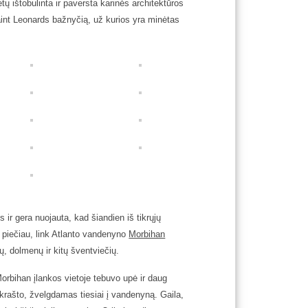
tų ištobulinta ir paversta karinės architektūros
nt Leonards bažnyčią, už kurios yra minėtas
 ir gera nuojauta, kad šiandien iš tikrųjų
 piečiau, link Atlanto vandenyno
Morbihan
ų, dolmenų ir kitų šventviečių.
orbihan įlankos vietoje tebuvo upė ir daug
krašto, žvelgdamas tiesiai į vandenyną. Gaila,