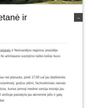
etanė ir
→
retanės
ir Normandijos regionus prasidėjo
 Iki artimiausio sustojimo taško kelias buvo
iau nei planuota, prieš 17:00 val jau blaškėmės
kstantmetį, gražus pilimi, fachverkiniais namais
lvos, kurios pirmoji medinė versija stovėjo jau
I amžiuje pastatyta jau akmeninė pilis ir galų
bar.