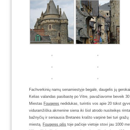
Fachverkinių namų senamiestyje begalė, daugelis jų gerokai p
Kelias valandas pasibastę po Vitre, pavažiavome beveik 30
Miestas
Fougeres
nedidukas, turintis vos apie 20 tūkst gyve
viduramžiška akmenine siena iki šiol atrodo nusiteikęs rimta
bažnyčių ir seniausia Bretanės krašto varpinė bei turi gražų 
miestą.
Fougeres pilis
toje pačioje vietoje stovi jau 1000 met