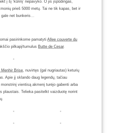
t į šį ‘kūrinį’ nepavyko. O jis įspūdingas,
monių prieš 5000 metų. Tai ne tik kapas, bet ir
lų gale net bunkeris…
ldomai pasirinkome pamatyti
Allee couverte du
kščio pilkapį/tumulus
Butte de Cesar
.
 Menhir Brise
, nuvirtęs (gal nugriautas) keturių
as. Apie jį sklando daug legendų, tačiau
kį monstrinį vientisą akmenį turėjo gabenti arba
plaustais. Telieka pasitelkt vaizduotę norint
ų.