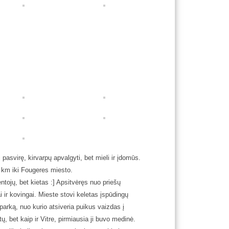
asvirę, kirvarpų apvalgyti, bet mieli ir įdomūs.
 km iki Fougeres miesto.
ntojų, bet kietas :] Apsitvėręs nuo priešų
i ir kovingai. Mieste stovi keletas įspūdingų
parką, nuo kurio atsiveria puikus vaizdas į
ų, bet kaip ir Vitre, pirmiausia ji buvo medinė.