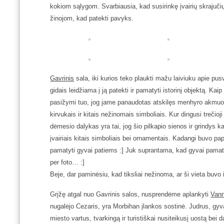
kokiom sąlygom. Svarbiausia, kad susirinkę įvairių skrajučių
žinojom, kad patekti pavyks.
Gavrinis
sala, iki kurios teko plaukti mažu laiviuku apie pusv
gidais leidžiama į ją patekti ir pamatyti istorinį objektą. Kaip
pasižymi tuo, jog jame panaudotas atskilęs menhyro akmuo 
kirvukais ir kitais nežinomais simboliais. Kur dingusi trečioj
dėmesio dalykas yra tai, jog šio pilkapio sienos ir grindys ka
įvairiais kitais simboliais bei ornamentais. Kadangi buvo pap
pamatyti gyvai patiems :] Juk suprantama, kad gyvai pamatyt
per foto… :]
Beje, dar paminėsiu, kad tiksliai nežinoma, ar ši vieta buvo 
Grįžę atgal nuo Gavrinis salos, nusprendėme aplankyti
Vann
nugalėjo Cezaris, yra Morbihan įlankos sostinė. Judrus, gyv
miesto vartus, tvarkingą ir turistiškai nusiteikusį uostą bei