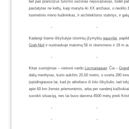
bet pas prancūzus turizmo sezonas neįsivažiavęs, todėl patek
pastatytas ne keltų, kaip manyta iki XX amžiaus, o neolito ž
tuometinio meno liudininkas, ir architektūros statinys, ir ga
Kadangi šiame iškyšulyje istorinių įžymybių
gausybė
, papi
Grah-Niol
ir nuotraukoje matomą 56 m skersmens ir 18 m au
Kitas sustojimas – vietovė vardu
Locmariaquer
. Čia –
Grand
dalių menhyras, kurio aukštis 20,60 metro, o sveria 280 ton
įspūdingiausia tai, kad jis atkeliavo iš kito iškyšulio, tad to
apie 60 km žemės priemonėmis, arba per vandenį kažkokiais 
suvokti situaciją, nes tai buvo daroma 4500 metų prieš Krist