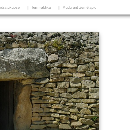
adratukuose
||| Herrrrraldika
|||| Mudu ant žemėlapio