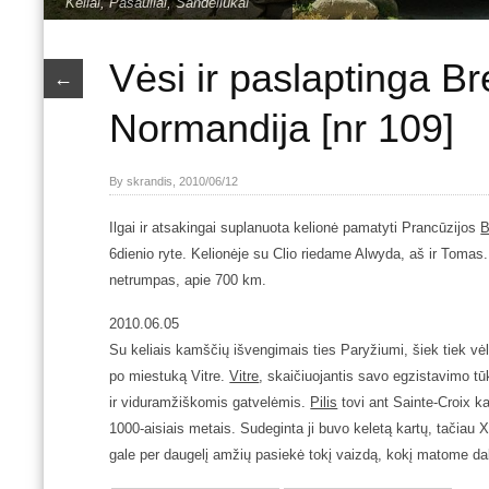
Keliai
,
Pasauliai
,
Sandėliukai
Vėsi ir paslaptinga Br
←
Normandija [nr 109]
By skrandis, 2010/06/12
Ilgai ir atsakingai suplanuota kelionė pamatyti Prancūzijos
B
6dienio ryte.
Kelionėje su Clio riedame Alwyda, aš ir Tomas.
netrumpas, apie 700 km.
2010.06.05
Su keliais kamščių išvengimais ties Paryžiumi, šiek tiek vėl
po miestuką Vitre.
Vitre
, skaičiuojantis savo egzistavimo tū
ir viduramžiškomis gatvelėmis.
Pilis
tovi ant Sainte-Croix ka
1000-aisiais metais. Sudeginta ji buvo keletą kartų, tačiau X
gale per daugelį amžių pasiekė tokį vaizdą, kokį matome da