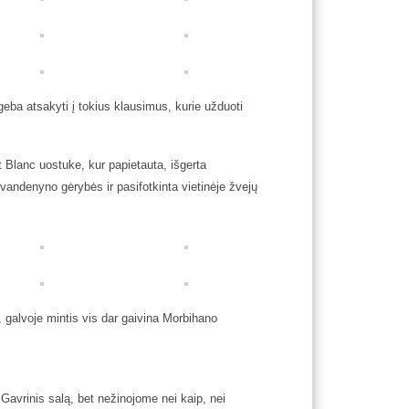
sugeba atsakyti į tokius klausimus, kurie užduoti
Blanc uostuke, kur papietauta, išgerta
s vandenyno gėrybės ir pasifotkinta vietinėje žvejų
galvoje mintis vis dar gaivina Morbihano
avrinis salą, bet nežinojome nei kaip, nei