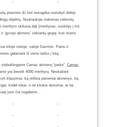
ių prasmės iki šiol nesugeba nustatyti didieji
spūdingų objektų. Nuotraukoje matomas vėlesnių
o menhyro skilusią dalį (menhyras, suskilęs į tris
et ir ‘gyvojo akmens’ sektantų grupę, kuri mums
ai kitoje vietoje, saloje Gavrinis. Painu ir
menis gabenant iš vieno taško į kitą…
tą stebuklingame Carnac akmenų “parke”.
Carnac
ame yra beveik 4000 menhyrų. Neskaitant
akyti klausimai: ką reiškia pavieniai akmenys, ką
gai, kodėl tokie, o ne kitokie atstumai, ar tai
ir kaip juos čia sugabeno…