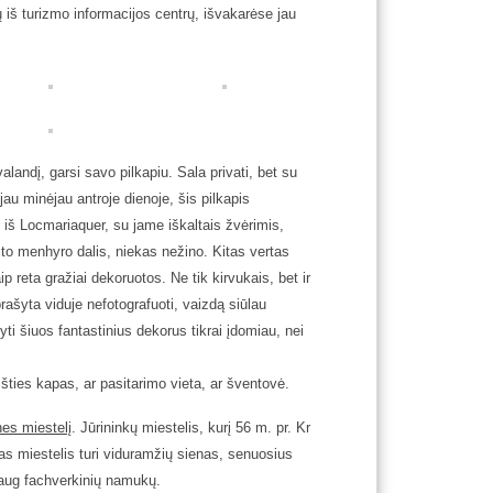
 iš turizmo informacijos centrų, išvakarėse jau
alandį, garsi savo pilkapiu. Sala privati, bet su
 jau minėjau antroje dienoje, šis pilkapis
iš Locmariaquer, su jame iškaltais žvėrimis,
i to menhyro dalis, niekas nežino. Kitas vertas
ip reta gražiai dekoruotos. Ne tik kirvukais, bet ir
rašyta viduje nefotografuoti, vaizdą siūlau
i šiuos fantastinius dekorus tikrai įdomiau, nei
išties kapas, ar pasitarimo vieta, ar šventovė.
es miestelį
. Jūrininkų miestelis, kurį 56 m. pr. Kr
as miestelis turi viduramžių sienas, senuosius
 daug fachverkinių namukų.