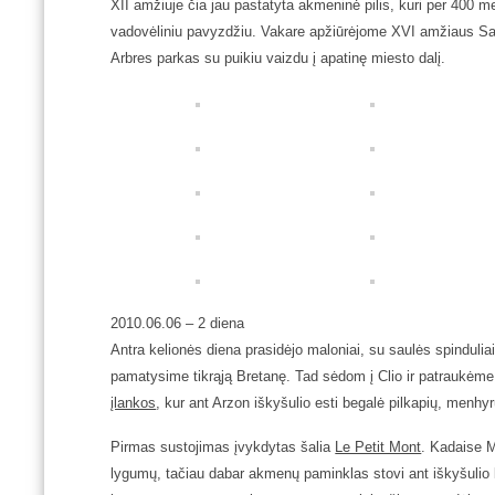
XII amžiuje čia jau pastatyta akmeninė pilis, kuri per 400 me
vadovėliniu pavyzdžiu. Vakare apžiūrėjome XVI amžiaus Sai
Arbres parkas su puikiu vaizdu į apatinę miesto dalį.
2010.06.06 –
2 diena
Antra kelionės diena prasidėjo maloniai, su saulės spinduliais
pamatysime tikrąją Bretanę. Tad sėdom į Clio ir patraukėme
įlankos
, kur ant Arzon iškyšulio esti begalė pilkapių, menhyr
Pirmas sustojimas įvykdytas šalia
Le Petit Mont
. Kadaise M
lygumų, tačiau dabar akmenų paminklas stovi ant iškyšulio 