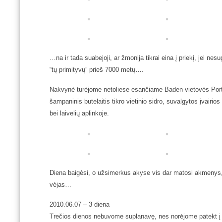
…na ir tada suabejoji, ar žmonija tikrai eina į priekį, jei ne
“tų primityvų” prieš 7000 metų….
Nakvynė turėjome netoliese esančiame Baden vietovės Port 
šampaninis butelaitis tikro vietinio sidro, suvalgytos įvairio
bei laivelių aplinkoje.
Diena baigėsi, o užsimerkus akyse vis dar matosi akmenys, 
vėjas…
2010.06.07
– 3 diena
Trečios dienos nebuvome suplanavę, nes norėjome patekt į G