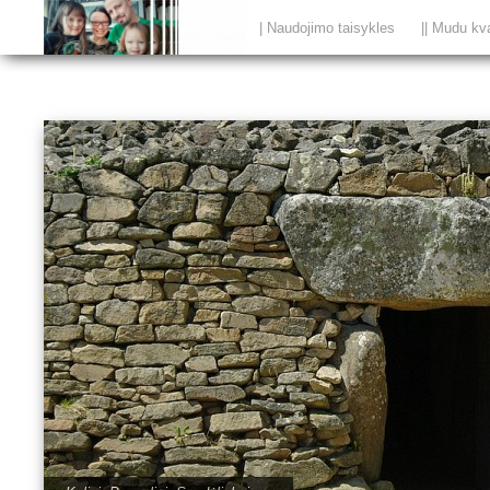
| Naudojimo taisykles
|| Mudu kv