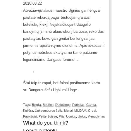
2010.03.22
Atvažiavęs alaus maestro Ugnius gan lengvai
pastatė rekordą pagal testuojamų alaus
buteliukų kiekį. Neįskaičiuojant daugelio
bandymų įsiminti alaus skonį baruose, rekordas
pastatytas buvo gan greitai bei lengvai jau
pirmomis apsilankymo dienomis. Apie išvadas ir
potyrius netrukus skaitysime tame pačiame
legendiniame Dangaus forume…
Štai taip trumpai, bet fainai pasibuvome kartu
su Dangaus šefu Ugniumi Lioge.
Tags:
Belgija
,
Bouillon
,
Dudelange
,
Futbolas
,
Gamta
,
Kultūra
,
Liuksemburgo šalis
,
Menai
,
MUDAM
,
Orval
,
Paukščiai
,
Petite Suisse
,
Pilis
,
Ugnius
,
Uolos
,
Vienuolynas
What do you think?
Leave a Reply