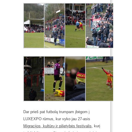
Dar prieš pat futbolą trumpam įbėgom į
LUXEXPO rūmus, kur vyko jau 27-asis
Migracijos, kultūrų ir pilietybės festivalis
, kurį