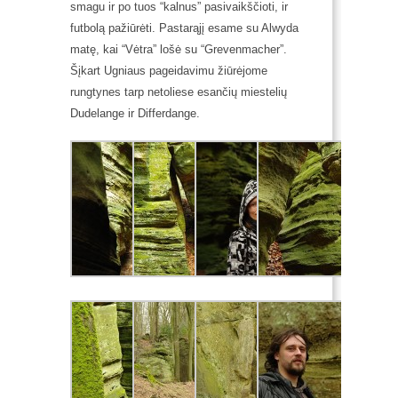
smagu ir po tuos “kalnus” pasivaikščioti, ir
futbolą pažiūrėti. Pastarąjį esame su Alwyda
matę, kai “Vėtra” lošė su “Grevenmacher”.
Šįkart Ugniaus pageidavimu žiūrėjome
rungtynes tarp netoliese esančių miestelių
Dudelange ir Differdange.