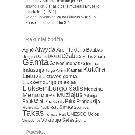
brolis
on
Atvirutinė Toskana [nr 315]
skrandis
on
Vienas didelis muziejus Briuselio
mieste ir… [nr 311]
Valdas Banaitis
on
Vienas didelis muziejus
Briuselio mieste ir… [nr 311]
Raktiniai žodžiai
Alwyda
Architektūra
Agnė
Baubas
Džabas
Dvarai
Belgija
Donis
Gabija
Fortas
Gamta
Gatvės menas
Ina
Gėlės
Kultūra
Industrija
Kaunas
Jurga
Kalnai
Lietuva
Lietuvos gamta
Liuksemburgo miestas
Liuksemburgo šalis
Medeina
Muziejus
Menai
MUDAM
Palanga
Pilis
Prancūzija
Paukščiai
Piliakalnis
Simas
Romėnai
Rūta
Spalvos
Rugilė
Takas
Uolos
UNESCO
Tomas Pub
Vokietija
Šefas
Žiema
Vienuolynas
Paieška