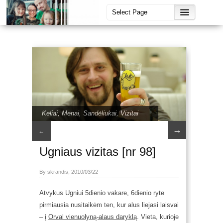
Keliai
,
Menai
,
Sandėliukai
,
Vizitai
→
←
Ugniaus vizitas [nr 98]
By skrandis, 2010/03/22
Atvykus Ugniui 5dienio vakare, 6dienio ryte
pirmiausia nusitaikėm ten, kur alus liejasi laisvai
– į
Orval vienuolyną-alaus daryklą
. Vieta, kurioje