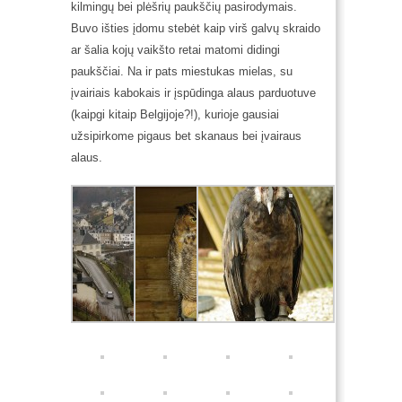
kilmingų bei plėšrių paukščių pasirodymais.
Buvo išties įdomu stebėt kaip virš galvų skraido
ar šalia kojų vaikšto retai matomi didingi
paukščiai. Na ir pats miestukas mielas, su
įvairiais kabokais ir įspūdinga alaus parduotuve
(kaipgi kitaip Belgijoje?!), kurioje gausiai
užsipirkome pigaus bet skanaus bei įvairaus
alaus.