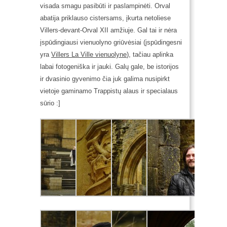
visada smagu pasibūti ir paslampinėti. Orval
abatija priklauso cistersams, įkurta netoliese
Villers-devant-Orval XII amžiuje. Gal tai ir nėra
įspūdingiausi vienuolyno griūvėsiai (įspūdingesni
yra
Villers La Ville vienuolyne
), tačiau aplinka
labai fotogeniška ir jauki. Galų gale, be istorijos
ir dvasinio gyvenimo čia juk galima nusipirkt
vietoje gaminamo Trappistų alaus ir specialaus
sūrio :]