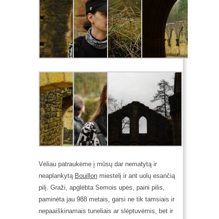
Vėliau patraukėme į mūsų dar nematytą ir
neaplankytą
Bouillon
miestelį ir ant uolų esančią
pilį. Graži, apglėbta Semois upės, paini pilis,
paminėta jau 988 metais, garsi ne tik tamsiais ir
nepaaiškinamais tuneliais ar slėptuvėmis, bet ir