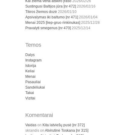
Kai žiema verta atskiro įrašo
2026/02/26
Sustingusi Baltijos jūra [nr 472]
2026/02/16
Tikros žiemos dozė
2026/01/10
Apsivalymas iki baltumo [nr 471]
2026/01/04
Menai 2025 [liep-gruo rinkinukas]
2025/12/28
Pravalyti smegenus [nr 470]
2025/12/14
Temos
Dalys
Instagram
Istorija
Keliai
Menai
Pasauliai
Sandėliukai
Takai
Vizitai
Komentarai
Vaidas
on
Kita latviešų pusė [nr 372]
skrandis
on
Atvirutinė Toskana [nr 315]