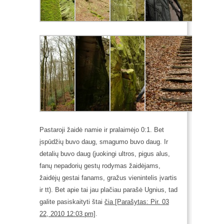
Pastaroji žaidė namie ir pralaimėjo 0:1. Bet
įspūdžių buvo daug, smagumo buvo daug. Ir
detalių buvo daug (juokingi ultros, pigus alus,
fanų nepadorių gestų rodymas žaidėjams,
žaidėjų gestai fanams, gražus vienintelis įvartis
ir tt). Bet apie tai jau plačiau parašė Ugnius, tad
galite pasiskaityti štai
čia [Parašytas: Pir. 03
22, 2010 12:03 pm]
.