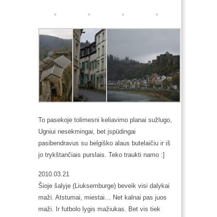
To pasekoje tolimesni keliavimo planai sužlugo,
Ugniui nesėkmingai, bet įspūdingai
pasibendravus su belgiško alaus butelaičiu ir iš
jo trykštančiais purslais. Teko traukti namo :]
2010.03.21
Šioje šalyje (Liuksemburge) beveik visi dalykai
maži. Atstumai, miestai… Net kalnai pas juos
maži. Ir futbolo lygis mažiukas. Bet vis tiek