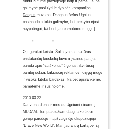
turbūt būtume pražiopsoję kaip ir pernai, jei ne
galimybė pasiūlyti leidybinės kompanijos
Dangus
muzikos. Dangaus šefas Ugnius
pasinaudojo tokia galimybe, bet prekyba ėjosi
neypatingai, tai bent jau pamatėme mugę :]
O ji gerokai keista. Šalia įvairias kultūras
pristatančių kioskelių buvo ir įvairios partijos,
paroda apie “varškelius” čigonus, išvirtusių
bambų šokiai, laikraščių reklamos, knygų mugė
ir visoks kitoks bardakas. Na bet apsilankėme,
pamatėme ir sužinojome.
2010.03.22
Dar viena diena ir mes su Ugniumi einame į
MUDAM. Ten praleidžiam daug laiko tikrai
geroje parodoje – apžvalginėje ekspozicijoje
“
Brave New World
“. Man jau antrą kartą per šį