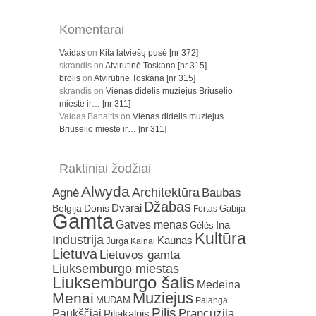
Komentarai
Vaidas
on
Kita latviešų pusė [nr 372]
skrandis
on
Atvirutinė Toskana [nr 315]
brolis
on
Atvirutinė Toskana [nr 315]
skrandis
on
Vienas didelis muziejus Briuselio
mieste ir… [nr 311]
Valdas Banaitis
on
Vienas didelis muziejus
Briuselio mieste ir… [nr 311]
Raktiniai žodžiai
Alwyda
Architektūra
Agnė
Baubas
Džabas
Dvarai
Belgija
Donis
Gabija
Fortas
Gamta
Gatvės menas
Ina
Gėlės
Kultūra
Industrija
Kaunas
Jurga
Kalnai
Lietuva
Lietuvos gamta
Liuksemburgo miestas
Liuksemburgo šalis
Medeina
Muziejus
Menai
MUDAM
Palanga
Pilis
Prancūzija
Paukščiai
Piliakalnis