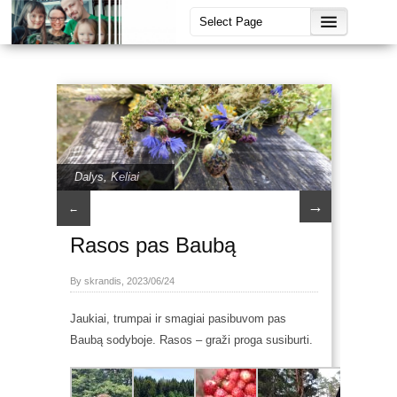
Dalys
,
Keliai
→
←
Rasos pas Baubą
By skrandis, 2023/06/24
Jaukiai, trumpai ir smagiai pasibuvom pas
Baubą sodyboje. Rasos – graži proga susiburti.