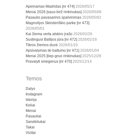
Apeinamas Madridas [nr 474]
2026/05/17
Menai 2026 [saus-birž rinkinukas]
2026/05/06
Pasaulio pavasarinis spalvinimas
2026/05/02
Magnolijos Skinderiškio parke [nr 473]
2026/05/01
Kai žiema verta atskiro įrašo
2026/02/26
Sustingusi Baltijos jūra [nr 472]
2026/02/16
Tikros žiemos dozė
2026/01/10
Apsivalymas iki baltumo [nr 471]
2026/01/04
Menai 2025 [liep-gruo rinkinukas]
2025/12/28
Pravalyti smegenus [nr 470]
2025/12/14
Temos
Dalys
Instagram
Istorija
Keliai
Menai
Pasauliai
Sandėliukai
Takai
Vizitai