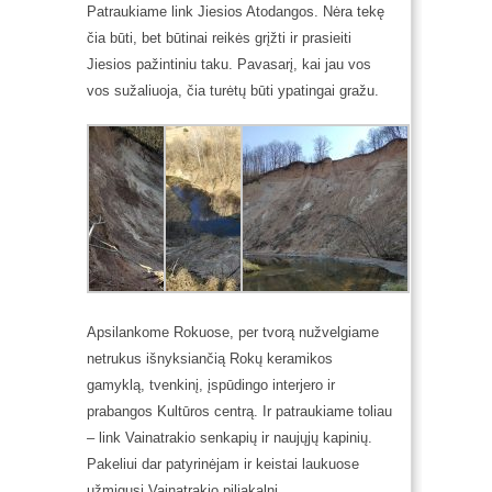
Patraukiame link Jiesios Atodangos. Nėra tekę
čia būti, bet būtinai reikės grįžti ir prasieiti
Jiesios pažintiniu taku. Pavasarį, kai jau vos
vos sužaliuoja, čia turėtų būti ypatingai gražu.
Apsilankome Rokuose, per tvorą nužvelgiame
netrukus išnyksiančią Rokų keramikos
gamyklą, tvenkinį, įspūdingo interjero ir
prabangos Kultūros centrą. Ir patraukiame toliau
– link Vainatrakio senkapių ir naujųjų kapinių.
Pakeliui dar patyrinėjam ir keistai laukuose
užmigusį Vainatrakio piliakalnį.