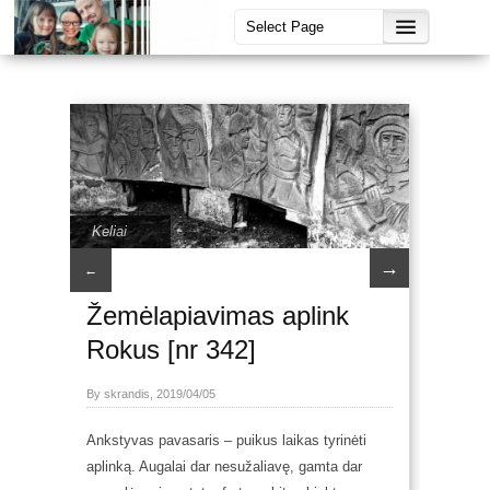
Keliai
→
←
Žemėlapiavimas aplink
Rokus [nr 342]
By skrandis, 2019/04/05
Ankstyvas pavasaris – puikus laikas tyrinėti
aplinką. Augalai dar nesužaliavę, gamta dar