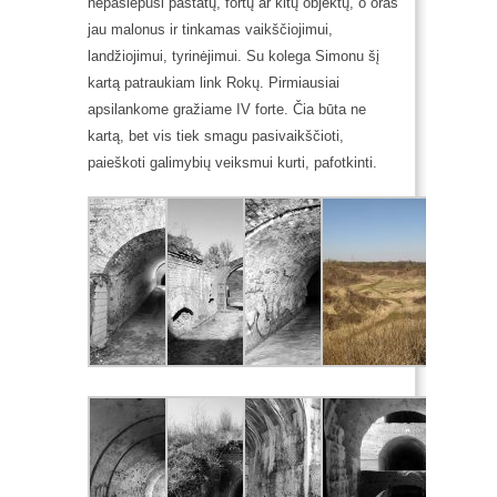
nepaslėpusi pastatų, fortų ar kitų objektų, o oras
jau malonus ir tinkamas vaikščiojimui,
landžiojimui, tyrinėjimui.
Su kolega Simonu šį
kartą patraukiam link Rokų. Pirmiausiai
apsilankome gražiame IV forte. Čia būta ne
kartą, bet vis tiek smagu pasivaikščioti,
paieškoti galimybių veiksmui kurti, pafotkinti.