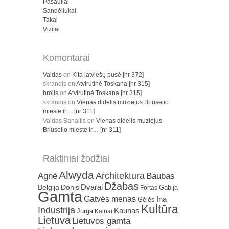
Pasauliai
Sandėliukai
Takai
Vizitai
Komentarai
Vaidas
on
Kita latviešų pusė [nr 372]
skrandis
on
Atvirutinė Toskana [nr 315]
brolis
on
Atvirutinė Toskana [nr 315]
skrandis
on
Vienas didelis muziejus Briuselio
mieste ir… [nr 311]
Valdas Banaitis
on
Vienas didelis muziejus
Briuselio mieste ir… [nr 311]
Raktiniai žodžiai
Alwyda
Architektūra
Agnė
Baubas
Džabas
Dvarai
Belgija
Donis
Gabija
Fortas
Gamta
Gatvės menas
Ina
Gėlės
Kultūra
Industrija
Kaunas
Jurga
Kalnai
Lietuva
Lietuvos gamta