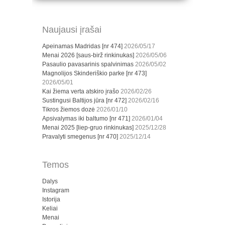
Naujausi įrašai
Apeinamas Madridas [nr 474]
2026/05/17
Menai 2026 [saus-birž rinkinukas]
2026/05/06
Pasaulio pavasarinis spalvinimas
2026/05/02
Magnolijos Skinderiškio parke [nr 473]
2026/05/01
Kai žiema verta atskiro įrašo
2026/02/26
Sustingusi Baltijos jūra [nr 472]
2026/02/16
Tikros žiemos dozė
2026/01/10
Apsivalymas iki baltumo [nr 471]
2026/01/04
Menai 2025 [liep-gruo rinkinukas]
2025/12/28
Pravalyti smegenus [nr 470]
2025/12/14
Temos
Dalys
Instagram
Istorija
Keliai
Menai