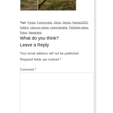
Tags:
Fortas
,
Fucksoviets
,
Jiesia
,
Jiesios
,
Kaunas2022
,
Kultūra
,
Lietuvos gamta
,
Linksmakalnis
,
Pažintinis takas
,
Rokai
,
Vainatrakis
What do you think?
Leave a Reply
Your email address will not be published.
Required fields are marked
*
Comment
*