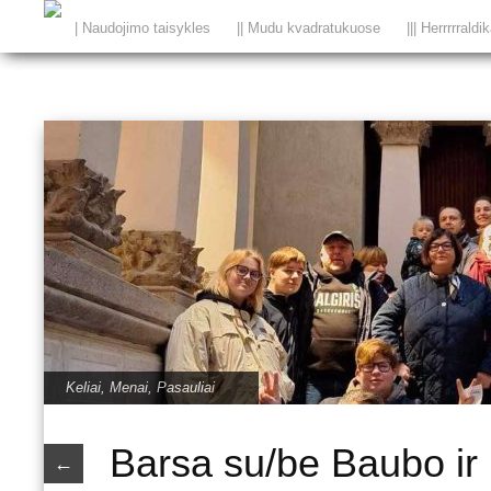
| Naudojimo taisykles
|| Mudu kvadratukuose
||| Herrrrraldi
Keliai
,
Menai
,
Pasauliai
Barsa su/be Baubo ir 
←