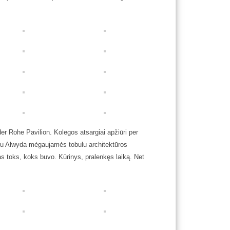
er Rohe Pavilion. Kolegos atsargiai apžiūri per
 su Alwyda mėgaujamės tobulu architektūros
ytas toks, koks buvo. Kūrinys, pralenkęs laiką. Net