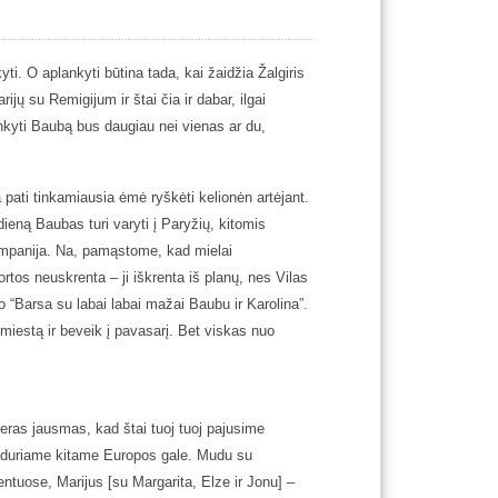
ti. O aplankyti būtina tada, kai žaidžia Žalgiris
ų su Remigijum ir štai čia ir dabar, ilgai
kyti Baubą bus daugiau nei vienas ar du,
 pati tinkamiausia ėmė ryškėti kelionėn artėjant.
ieną Baubas turi varyti į Paryžių, kitomis
ompanija. Na, pamąstome, kad mielai
rtos neuskrenta – ji iškrenta iš planų, nes Vilas
o “Barsa su labai labai mažai Baubu ir Karolina”.
iestą ir beveik į pavasarį. Bet viskas nuo
geras jausmas, kad štai tuoj tuoj pajusime
iduriame kitame Europos gale. Mudu su
ntuose, Marijus [su Margarita, Elze ir Jonu] –