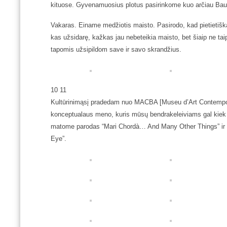
kituose. Gyvenamuosius plotus pasirinkome kuo arčiau Baubo
Vakaras. Einame medžiotis maisto. Pasirodo, kad pietietišk
kas užsidarę, kažkas jau nebeteikia maisto, bet šiaip ne tai
tapomis užsipildom save ir savo skrandžius.
10 11
Kultūrinimąsį pradedam nuo MACBA [Museu d’Art Contempo
konceptualaus meno, kuris mūsų bendrakeleiviams gal kiek i
matome parodas “Mari Chordà… And Many Other Things” ir
Eye”.