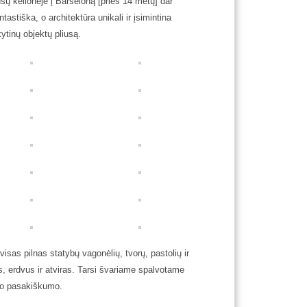
sų kelionėje į Barseloną [prieš 14 metų] dar
tastiška, o architektūra unikali ir įsimintina
ytinų objektų pliusą.
visas pilnas statybų vagonėlių, tvorų, pastolių ir
s, erdvus ir atviras. Tarsi švariame spalvotame
to pasakiškumo.