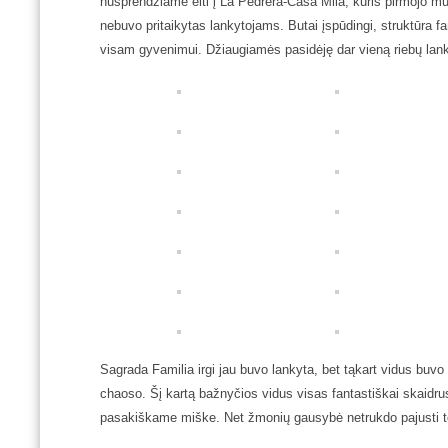
nusprendžiame eiti į La Pedrera-Casa Milà, kuris pirmojo mū
nebuvo pritaikytas lankytojams. Butai įspūdingi, struktūra fan
visam gyvenimui. Džiaugiamės pasidėję dar vieną riebų lank
Sagrada Familia irgi jau buvo lankyta, bet tąkart vidus buvo 
chaoso. Šį kartą bažnyčios vidus visas fantastiškai skaidru
pasakiškame miške. Net žmonių gausybė netrukdo pajusti 