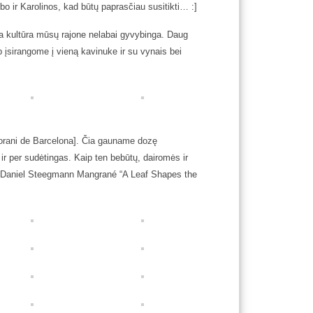
 ir Karolinos, kad būtų paprasčiau susitikti… :]
a kultūra mūsų rajone nelabai gyvybinga. Daug
p įsirangome į vieną kavinuke ir su vynais bei
rani de Barcelona]. Čia gauname dozę
r per sudėtingas. Kaip ten bebūtų, dairomės ir
 Daniel Steegmann Mangrané “A Leaf Shapes the