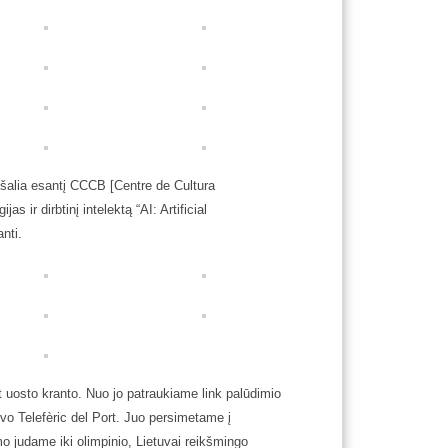
į šalia esantį CCCB [Centre de Cultura
ir dirbtinį intelektą “AI: Artificial
anti.
 uosto kranto. Nuo jo patraukiame link palūdimio
uvo Telefèric del Port. Juo persimetame į
o judame iki olimpinio, Lietuvai reikšmingo