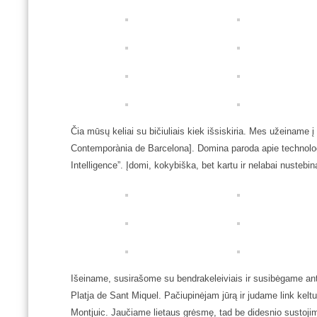
Čia mūsų keliai su bičiuliais kiek išsiskiria. Mes užeiname 
Contemporània de Barcelona]. Domina paroda apie technologijas 
Intelligence”. Įdomi, kokybiška, bet kartu ir nelabai nustebin
Išeiname, susirašome su bendrakeleiviais ir susibėgame ant
Platja de Sant Miquel. Pačiupinėjam jūrą ir judame link kelt
Montjuic. Jaučiame lietaus grėsmę, tad be didesnio sustojim