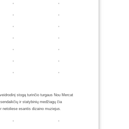
veidrodinį stogą turinčio turgaus Nou Mercat
endaikčių ir statybinių medžiagų čia
ir netoliese esantis dizaino muziejus.