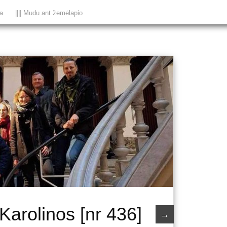
ka
|||| Mudu ant žemėlapio
Karolinos [nr 436]
→