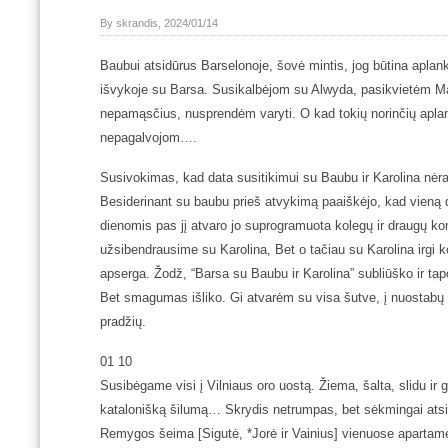
By skrandis, 2024/01/14
Baubui atsidūrus Barselonoje, šovė mintis, jog būtina aplanky
išvykoje su Barsa. Susikalbėjom su Alwyda, pasikvietėm Marij
nepamąsčius, nusprendėm varyti. O kad tokių norinčių aplan
nepagalvojom….
Susivokimas, kad data susitikimui su Baubu ir Karolina nėra
Besiderinant su baubu prieš atvykimą paaiškėjo, kad vieną d
dienomis pas jį atvaro jo suprogramuota kolegų ir draugų k
užsibendrausime su Karolina, Bet o tačiau su Karolina irgi ko
apserga. Žodž, “Barsa su Baubu ir Karolina” subliūško ir tap
Bet smagumas išliko. Gi atvarėm su visa šutve, į nuostabų m
pradžių.
01 10
Susibėgame visi į Vilniaus oro uostą. Žiema, šalta, slidu ir 
katalonišką šilumą… Skrydis netrumpas, bet sėkmingai ats
Remygos šeima [Sigutė, *Jorė ir Vainius] vienuose apartame