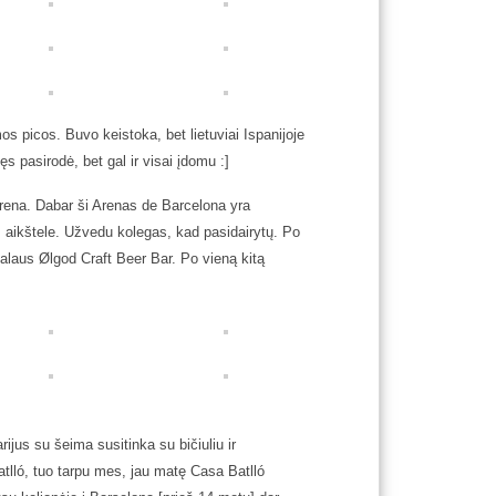
picos. Buvo keistoka, bet lietuviai Ispanijoje
s pasirodė, bet gal ir visai įdomu :]
arena. Dabar ši Arenas de Barcelona yra
s aikštele. Užvedu kolegas, kad pasidairytų. Po
us alaus Ølgod Craft Beer Bar. Po vieną kitą
rijus su šeima susitinka su bičiuliu ir
tlló, tuo tarpu mes, jau matę Casa Batlló