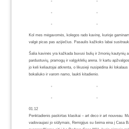
Kol mes mėgavomės, kolegos rado kavinę, kurioje gaminamos 
valgė picas pas azijiečius. Pasaulis kažkoks labai susitraukę
Šalia kavinės yra kažkada buvusi bulių ir žmonių kautynių 
parduotuvių, pramogų ir valgyklėlių arena. Ir kartu apžvalgo
jo keli keliautojai atkrenta, o likusieji nusipėdina iki lokala
bokaliuko ir varom namo, laukti kitadienio.
01.12
Penktadienis paskirtas klasikai – art deco ir art nouveau. Ma
vadovaujasi jo siūlymais, Remigijus su šeima eina į Casa Ba