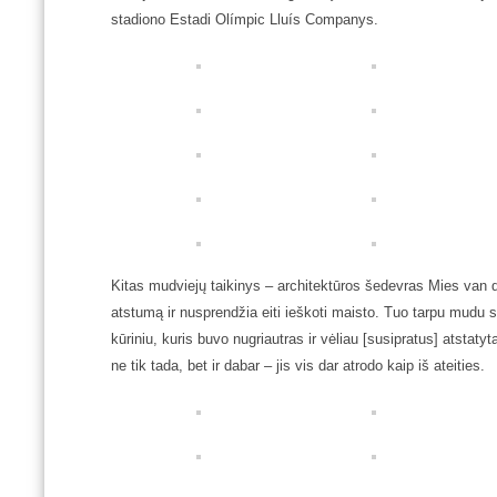
stadiono Estadi Olímpic Lluís Companys.
Kitas mudviejų taikinys – architektūros šedevras Mies van d
atstumą ir nusprendžia eiti ieškoti maisto. Tuo tarpu mudu
kūriniu, kuris buvo nugriautras ir vėliau [susipratus] atstat
ne tik tada, bet ir dabar – jis vis dar atrodo kaip iš ateities.