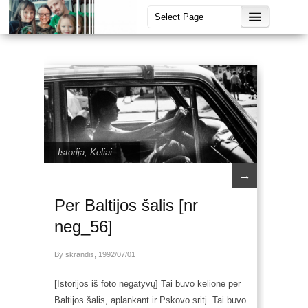
Istorija
,
Keliai
→
Per Baltijos šalis [nr
neg_56]
By skrandis, 1992/07/01
[Istorijos iš foto negatyvų] Tai buvo kelionė per
Baltijos šalis, aplankant ir Pskovo sritį. Tai buvo