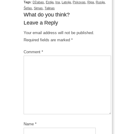
Tags:
Džabas
,
Estija
,
Ina
,
Latvija
,
Pskovas
,
Riga
,
Rusija
,
Šefas
,
Simas
,
Talinas
What do you think?
Leave a Reply
Your email address will not be published.
Required fields are marked
*
Comment
*
Name
*