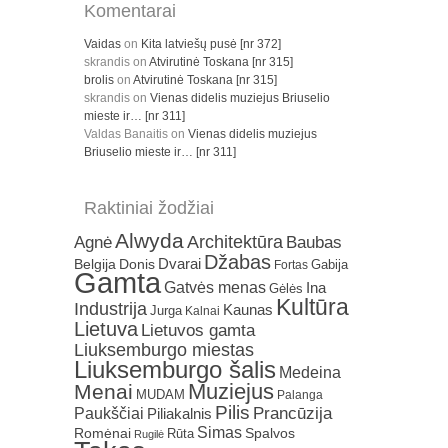
Komentarai
Vaidas
on
Kita latviešų pusė [nr 372]
skrandis
on
Atvirutinė Toskana [nr 315]
brolis
on
Atvirutinė Toskana [nr 315]
skrandis
on
Vienas didelis muziejus Briuselio
mieste ir… [nr 311]
Valdas Banaitis
on
Vienas didelis muziejus
Briuselio mieste ir… [nr 311]
Raktiniai žodžiai
Alwyda
Architektūra
Agnė
Baubas
Džabas
Dvarai
Belgija
Donis
Gabija
Fortas
Gamta
Gatvės menas
Ina
Gėlės
Kultūra
Industrija
Kaunas
Jurga
Kalnai
Lietuva
Lietuvos gamta
Liuksemburgo miestas
Liuksemburgo šalis
Medeina
Muziejus
Menai
MUDAM
Palanga
Pilis
Prancūzija
Paukščiai
Piliakalnis
Simas
Romėnai
Rūta
Spalvos
Rugilė