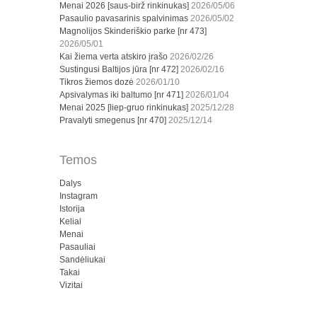
Menai 2026 [saus-birž rinkinukas]
2026/05/06
Pasaulio pavasarinis spalvinimas
2026/05/02
Magnolijos Skinderiškio parke [nr 473]
2026/05/01
Kai žiema verta atskiro įrašo
2026/02/26
Sustingusi Baltijos jūra [nr 472]
2026/02/16
Tikros žiemos dozė
2026/01/10
Apsivalymas iki baltumo [nr 471]
2026/01/04
Menai 2025 [liep-gruo rinkinukas]
2025/12/28
Pravalyti smegenus [nr 470]
2025/12/14
Temos
Dalys
Instagram
Istorija
Keliai
Menai
Pasauliai
Sandėliukai
Takai
Vizitai