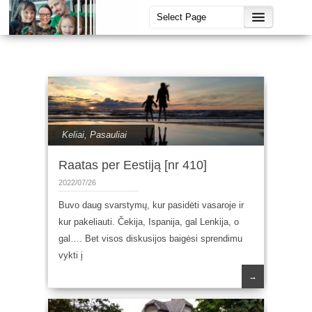
Keliai
,
Pasauliai
Raatas per Eestiją [nr 410]
2022/07/26
Buvo daug svarstymų, kur pasidėti vasaroje ir
kur pakeliauti. Čekija, Ispanija, gal Lenkija, o
gal…. Bet visos diskusijos baigėsi sprendimu
vykti į
→