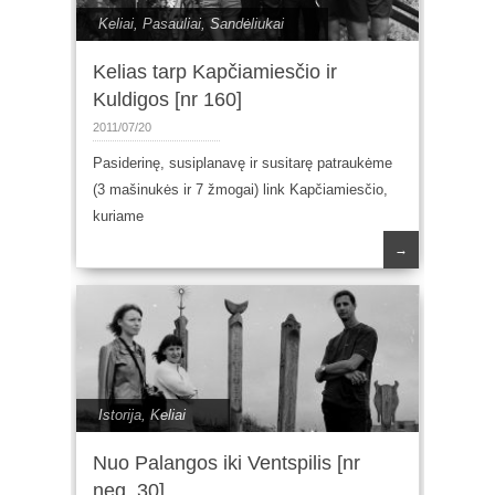
Keliai
,
Pasauliai
,
Sandėliukai
Kelias tarp Kapčiamiesčio ir
Kuldigos [nr 160]
2011/07/20
Pasiderinę, susiplanavę ir susitarę patraukėme
(3 mašinukės ir 7 žmogai) link Kapčiamiesčio,
kuriame
→
Istorija
,
Keliai
Nuo Palangos iki Ventspilis [nr
neg_30]