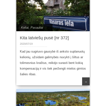
Keliai
,
Pasauliai
Kita latviešų pusė [nr 372]
2020/07/19
Kad jau sugriuvo gausybė iš anksto suplanuotų
kelionių, užsidarė galimybės nuvykti į šiltus ar
tolimesnius kraštus, reikėjo surasti bent kokią
kompensaciją ir vis tiek peržengti mielos gimtos
šalies ribas.
→