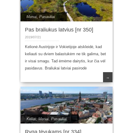
Menai
,
Pasauliai
Pas braliukus latvius [nr 350]
2019/07/21
Kelionė Austrijoje ir Vokietijoje atskleidė, kad
keliauti su dviem balastukėm ne tik galima, bet
ir visai smagu. Tad ėmėme dairytis, kur čia vėl
pasidavus. Braliukai latviai pasirodė
→
Keliai
,
Menai
,
Pasauliai
Ryga tėvukams [nr 334]