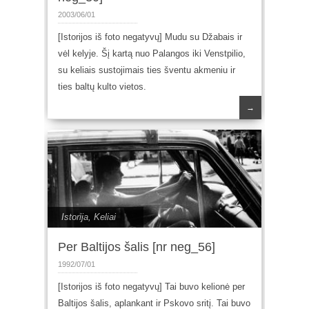
2003/06/01
[Istorijos iš foto negatyvų] Mudu su Džabais ir
vėl kelyje. Šį kartą nuo Palangos iki Venstpilio,
su keliais sustojimais ties šventu akmeniu ir
ties baltų kulto vietos.
→
Istorija
,
Keliai
Per Baltijos šalis [nr neg_56]
1992/07/01
[Istorijos iš foto negatyvų] Tai buvo kelionė per
Baltijos šalis, aplankant ir Pskovo sritį. Tai buvo