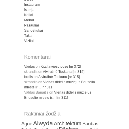
Instagram
Istorija
Keliai
Menai
Pasauliai
Sandėliukai
Takai
Vizitai
Komentarai
Vaidas
on
Kita latviešų pusė [nr 372]
skrandis
on
Atvirutinė Toskana [nr 315]
brolis
on
Atvirutinė Toskana [nr 315]
skrandis
on
Vienas didelis muziejus Briuselio
mieste ir… [nr 311]
Valdas Banaitis
on
Vienas didelis muziejus
Briuselio mieste ir… [nr 311]
Raktiniai žodžiai
Alwyda
Architektūra
Agnė
Baubas