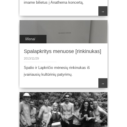
imame bilietus į Anathema koncertą,
→
Menai
Spalapkritys menuose [rinkinukas]
2013/11/29
Spalio ir Lapkričio mėnesių rinkinukas iš
įvairiausių kultūrinių patyrimų.
→