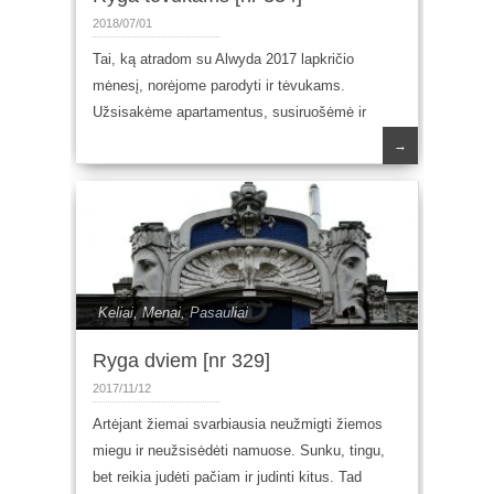
2018/07/01
Tai, ką atradom su Alwyda 2017 lapkričio
mėnesį, norėjome parodyti ir tėvukams.
Užsisakėme apartamentus, susiruošėmė ir
→
Keliai
,
Menai
,
Pasauliai
Ryga dviem [nr 329]
2017/11/12
Artėjant žiemai svarbiausia neužmigti žiemos
miegu ir neužsisėdėti namuose. Sunku, tingu,
bet reikia judėti pačiam ir judinti kitus. Tad