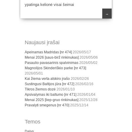
ypatinga kelionė visai šeimai
→
Naujausi įrašai
Apeinamas Madridas [nr 474]
2026/05/17
Menai 2026 [saus-birž rinkinukas]
2026/05/06
Pasaulio pavasarinis spalvinimas
2026/05/02
Magnolijos Skinderiškio parke [nr 473]
2026/05/01
Kai žiema verta atskiro įrašo
2026/02/26
Sustingusi Baltijos jūra [nr 472]
2026/02/16
Tikros žiemos dozė
2026/01/10
Apsivalymas iki baltumo [nr 471]
2026/01/04
Menai 2025 [liep-gruo rinkinukas]
2025/12/28
Pravalyti smegenus [nr 470]
2025/12/14
Temos
Dalys