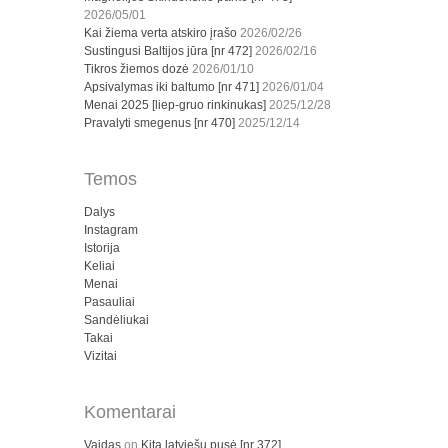
2026/05/01
Kai žiema verta atskiro įrašo
2026/02/26
Sustingusi Baltijos jūra [nr 472]
2026/02/16
Tikros žiemos dozė
2026/01/10
Apsivalymas iki baltumo [nr 471]
2026/01/04
Menai 2025 [liep-gruo rinkinukas]
2025/12/28
Pravalyti smegenus [nr 470]
2025/12/14
Temos
Dalys
Instagram
Istorija
Keliai
Menai
Pasauliai
Sandėliukai
Takai
Vizitai
Komentarai
Vaidas
on
Kita latviešų pusė [nr 372]