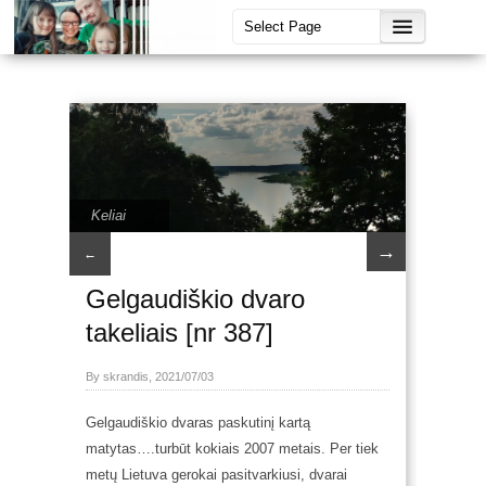
Keliai
→
←
Gelgaudiškio dvaro
takeliais [nr 387]
By skrandis, 2021/07/03
Gelgaudiškio dvaras paskutinį kartą
matytas….turbūt kokiais 2007 metais. Per tiek
metų Lietuva gerokai pasitvarkiusi,
dvarai