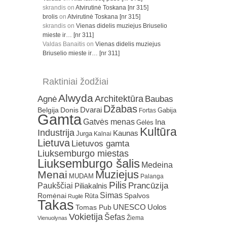
skrandis
on
Atvirutinė Toskana [nr 315]
brolis
on
Atvirutinė Toskana [nr 315]
skrandis
on
Vienas didelis muziejus Briuselio
mieste ir… [nr 311]
Valdas Banaitis
on
Vienas didelis muziejus
Briuselio mieste ir… [nr 311]
Raktiniai žodžiai
Alwyda
Architektūra
Agnė
Baubas
Džabas
Dvarai
Belgija
Donis
Gabija
Fortas
Gamta
Gatvės menas
Ina
Gėlės
Kultūra
Industrija
Kaunas
Jurga
Kalnai
Lietuva
Lietuvos gamta
Liuksemburgo miestas
Liuksemburgo šalis
Medeina
Muziejus
Menai
MUDAM
Palanga
Pilis
Prancūzija
Paukščiai
Piliakalnis
Simas
Romėnai
Rūta
Spalvos
Rugilė
Takas
Uolos
UNESCO
Tomas Pub
Vokietija
Šefas
Žiema
Vienuolynas