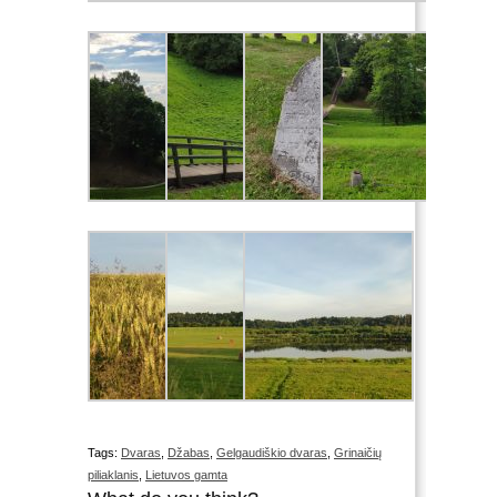
Tags:
Dvaras
,
Džabas
,
Gelgaudiškio dvaras
,
Grinaičių
piliaklanis
,
Lietuvos gamta