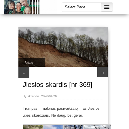
Takai
→
←
Jiesios skardis [nr 369]
By skrandis, 2020/04/26
Trumpas ir malonus pasivaikščiojimas Jiesios
upės skardžiais. Ne daug, bet gerai.