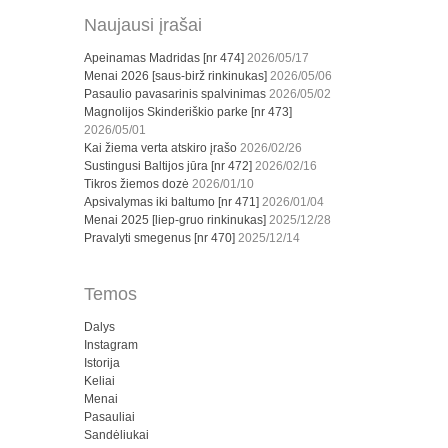
Naujausi įrašai
Apeinamas Madridas [nr 474]
2026/05/17
Menai 2026 [saus-birž rinkinukas]
2026/05/06
Pasaulio pavasarinis spalvinimas
2026/05/02
Magnolijos Skinderiškio parke [nr 473]
2026/05/01
Kai žiema verta atskiro įrašo
2026/02/26
Sustingusi Baltijos jūra [nr 472]
2026/02/16
Tikros žiemos dozė
2026/01/10
Apsivalymas iki baltumo [nr 471]
2026/01/04
Menai 2025 [liep-gruo rinkinukas]
2025/12/28
Pravalyti smegenus [nr 470]
2025/12/14
Temos
Dalys
Instagram
Istorija
Keliai
Menai
Pasauliai
Sandėliukai