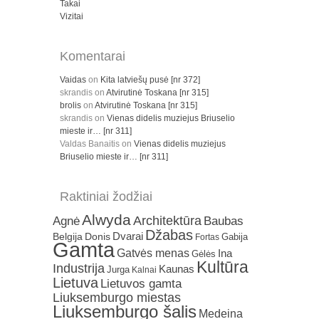
Takai
Vizitai
Komentarai
Vaidas
on
Kita latviešų pusė [nr 372]
skrandis
on
Atvirutinė Toskana [nr 315]
brolis
on
Atvirutinė Toskana [nr 315]
skrandis
on
Vienas didelis muziejus Briuselio
mieste ir… [nr 311]
Valdas Banaitis
on
Vienas didelis muziejus
Briuselio mieste ir… [nr 311]
Raktiniai žodžiai
Alwyda
Architektūra
Agnė
Baubas
Džabas
Dvarai
Belgija
Donis
Gabija
Fortas
Gamta
Gatvės menas
Ina
Gėlės
Kultūra
Industrija
Kaunas
Jurga
Kalnai
Lietuva
Lietuvos gamta
Liuksemburgo miestas
Liuksemburgo šalis
Medeina