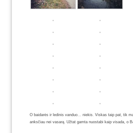
O baidarės ir ledinis vanduo… niekis. Viskas taip pat, tik maž
anksčiau nei vasarą. Užtat gamta nuostabi kaip visada, o Bal