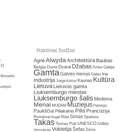
Raktiniai žodžiai
Alwyda
Architektūra
Agnė
Baubas
]
Džabas
15]
Dvarai
Belgija
Donis
Gabija
Fortas
Gamta
Gatvės menas
Ina
Gėlės
 Briuselio
Kultūra
Industrija
Kaunas
Jurga
Kalnai
Lietuva
Lietuvos gamta
uziejus
Liuksemburgo miestas
Liuksemburgo šalis
Medeina
Muziejus
Menai
MUDAM
Palanga
Pilis
Prancūzija
Paukščiai
Piliakalnis
Simas
Romėnai
Rūta
Spalvos
Rugilė
Takas
Uolos
UNESCO
Tomas Pub
Vokietija
Šefas
Žiema
Vienuolynas