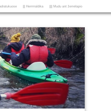
adratukuose
||| Herrrrraldika
|||| Mudu ant žemėlapio