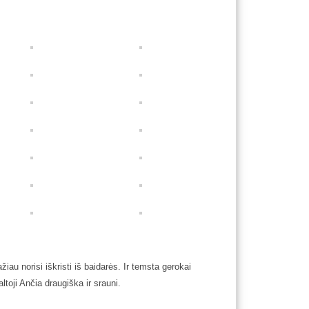
iau norisi iškristi iš baidarės. Ir temsta gerokai
toji Ančia draugiška ir srauni.