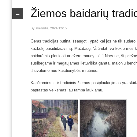
Žiemos baidarių tradic
←
By skrandis, 2024/12/15
Geras tradicijas būtina išsaugoti, ypač kai jos ne tik sudaro 
kažkokį pasididžiavimą. Maždaug, “Žiūrėkit, va kokie mes k
baidarėmis plaukioti ar ežere maudytis” :] Nors ne, ši priež
susibėgame ir mėgaujamės lietuviška gamta, maloniu bendrav
išsivalome nuo kasdienybės ir rutinos.
Kapčiamiestis ir tradicinis žiemos pasiplaukiojimas yra skir
paprastas
veiksmas jau tampa laukiamu.