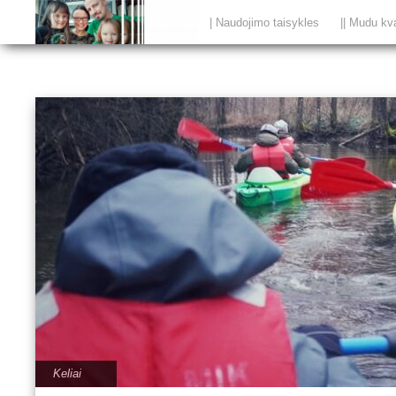
| Naudojimo taisykles
|| Mudu kv
Keliai