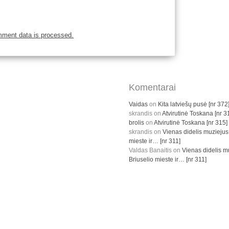
mment data is processed.
Komentarai
Vaidas
on
Kita latviešų pusė [nr 372
skrandis
on
Atvirutinė Toskana [nr 3
brolis
on
Atvirutinė Toskana [nr 315]
skrandis
on
Vienas didelis muziejus
mieste ir… [nr 311]
Valdas Banaitis
on
Vienas didelis m
Briuselio mieste ir… [nr 311]