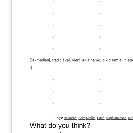
Sekmadienį, tradiciškai, vieni lekia namo, o kiti ramiai ir lė
:]
Tags:
Baidarės
,
Baltoji Ančia
,
Edas
,
Kapčiamiestis
,
Mar
What do you think?