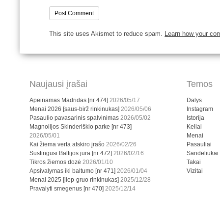
This site uses Akismet to reduce spam.
Learn how your co
Naujausi įrašai
Temos
Apeinamas Madridas [nr 474]
2026/05/17
Dalys
Menai 2026 [saus-birž rinkinukas]
2026/05/06
Instagram
Pasaulio pavasarinis spalvinimas
2026/05/02
Istorija
Magnolijos Skinderiškio parke [nr 473]
Keliai
2026/05/01
Menai
Kai žiema verta atskiro įrašo
2026/02/26
Pasauliai
Sustingusi Baltijos jūra [nr 472]
2026/02/16
Sandėliukai
Tikros žiemos dozė
2026/01/10
Takai
Apsivalymas iki baltumo [nr 471]
2026/01/04
Vizitai
Menai 2025 [liep-gruo rinkinukas]
2025/12/28
Pravalyti smegenus [nr 470]
2025/12/14