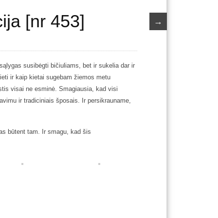
ija [nr 453]
→
sąlygas susibėgti bičiuliams, bet ir sukelia dar ir
ieti ir kaip kietai sugebam žiemos metu
astis visai ne esminė. Smagiausia, kad visi
imu ir tradiciniais šposais. Ir persikrauname,
tas būtent tam. Ir smagu, kad šis