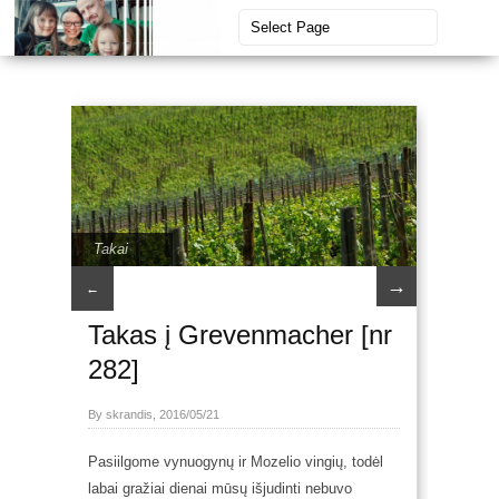
Takai
→
←
Takas į Grevenmacher [nr
282]
By skrandis, 2016/05/21
Pasiilgome vynuogynų ir Mozelio vingių, todėl
labai gražiai dienai mūsų išjudinti nebuvo