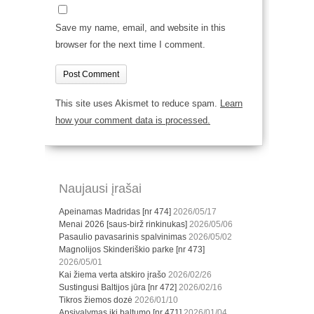
Save my name, email, and website in this
browser for the next time I comment.
This site uses Akismet to reduce spam.
Learn
how your comment data is processed.
Naujausi įrašai
Apeinamas Madridas [nr 474]
2026/05/17
Menai 2026 [saus-birž rinkinukas]
2026/05/06
Pasaulio pavasarinis spalvinimas
2026/05/02
Magnolijos Skinderiškio parke [nr 473]
2026/05/01
Kai žiema verta atskiro įrašo
2026/02/26
Sustingusi Baltijos jūra [nr 472]
2026/02/16
Tikros žiemos dozė
2026/01/10
Apsivalymas iki baltumo [nr 471]
2026/01/04