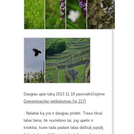
Daugiau apie taką 2013 11 18 pasivaikščiojime
Grevenmacher netikėtumas [nr 217]
. Nelabai ką yra ir daugiau pridėti. Trasa tikrai
labai faina, tik nustebino tai, jog upelis ir
kriokliai, kurie tada padarė labai didžiulį įspūdį,