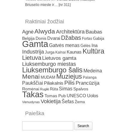
Briuselio mieste ir… [nr 311]
Raktiniai žodžiai
Alwyda
Architektūra
Agnė
Baubas
Džabas
Dvarai
Belgija
Donis
Gabija
Fortas
Gamta
Gatvės menas
Ina
Gėlės
Kultūra
Industrija
Kaunas
Jurga
Kalnai
Lietuva
Lietuvos gamta
Liuksemburgo miestas
Liuksemburgo šalis
Medeina
Muziejus
Menai
MUDAM
Palanga
Pilis
Prancūzija
Paukščiai
Piliakalnis
Simas
Romėnai
Rūta
Spalvos
Rugilė
Takas
Uolos
UNESCO
Tomas Pub
Vokietija
Šefas
Žiema
Vienuolynas
Paieška
Search
for: