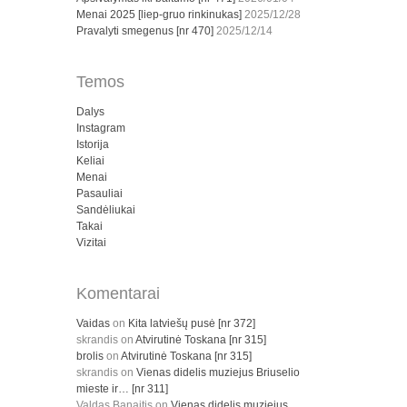
Menai 2025 [liep-gruo rinkinukas]
2025/12/28
Pravalyti smegenus [nr 470]
2025/12/14
Temos
Dalys
Instagram
Istorija
Keliai
Menai
Pasauliai
Sandėliukai
Takai
Vizitai
Komentarai
Vaidas
on
Kita latviešų pusė [nr 372]
skrandis
on
Atvirutinė Toskana [nr 315]
brolis
on
Atvirutinė Toskana [nr 315]
skrandis
on
Vienas didelis muziejus Briuselio
mieste ir… [nr 311]
Valdas Banaitis
on
Vienas didelis muziejus