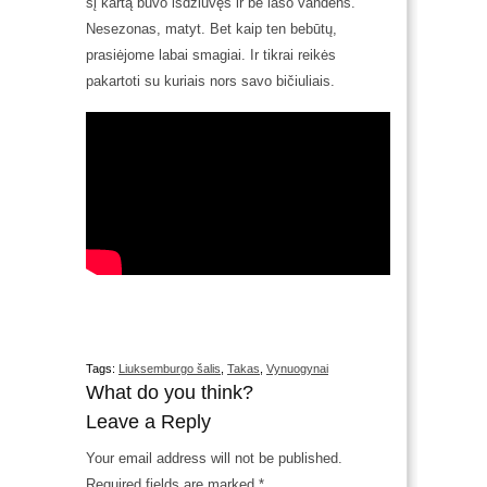
šį kartą buvo išdžiuvęs ir be lašo vandens.
Nesezonas, matyt. Bet kaip ten bebūtų,
prasiėjome labai smagiai. Ir tikrai reikės
pakartoti su kuriais nors savo bičiuliais.
Tags:
Liuksemburgo šalis
,
Takas
,
Vynuogynai
What do you think?
Leave a Reply
Your email address will not be published.
Required fields are marked
*