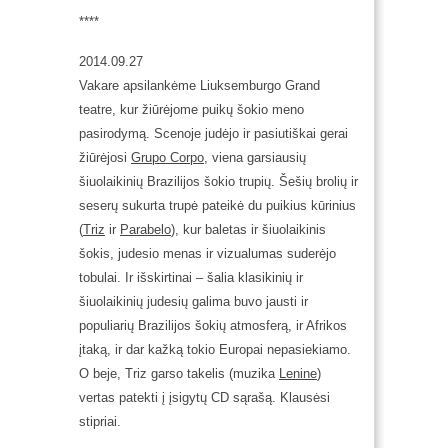
****
2014.09.27
Vakare apsilankėme Liuksemburgo Grand
teatre, kur žiūrėjome puikų šokio meno
pasirodymą. Scenoje judėjo ir pasiutiškai gerai
žiūrėjosi
Grupo Corpo
, viena garsiausių
šiuolaikinių Brazilijos šokio trupių. Šešių brolių ir
seserų sukurta trupė pateikė du puikius kūrinius
(
Triz
ir
Parabelo
), kur baletas ir šiuolaikinis
šokis, judesio menas ir vizualumas suderėjo
tobulai. Ir išskirtinai – šalia klasikinių ir
šiuolaikinių judesių galima buvo jausti ir
populiarių Brazilijos šokių atmosferą, ir Afrikos
įtaką, ir dar kažką tokio Europai nepasiekiamo.
O beje, Triz garso takelis (muzika
Lenine
)
vertas patekti į įsigytų CD sąrašą. Klausėsi
stipriai.