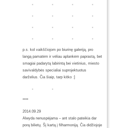
p.s. kol vaikščiojom po biurinę galeriją, pro
langą pamatėm ir vėliau aplankėm paprastą, bet
smagiai padarytą labirintą bei vietinius, miesto
savivaldybės specialiai suprojektuotus
darželius. Čia šiaip, tarp kitko :]
****
2014.09.29
Alwyda nenuspėjama – ant stalo pateikia dar
porą bilietų. Šį kartą į filharmoniją. Čia didžiojoje