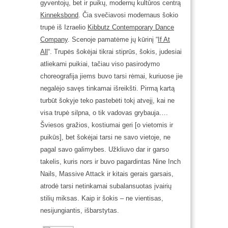
gyventojų, bet ir puikų, modernų kultūros centrą
Kinneksbond
. Čia svečiavosi modernaus šokio
trupė iš Izraelio
Kibbutz Contemporary Dance
Company
. Scenoje pamatėme jų kūrinį “
If At
All
“. Trupės šokėjai tikrai stiprūs, šokis, judesiai
atliekami puikiai, tačiau viso pasirodymo
choreografija jiems buvo tarsi rėmai, kuriuose jie
negalėjo savęs tinkamai išreikšti. Pirmą kartą
turbūt šokyje teko pastebėti tokį atvejį, kai ne
visa trupė silpna, o tik vadovas grybauja….
Šviesos gražios, kostiumai geri [o vietomis ir
puikūs], bet šokėjai tarsi ne savo vietoje, ne
pagal savo galimybes. Užkliuvo dar ir garso
takelis, kuris nors ir buvo pagardintas Nine Inch
Nails, Massive Attack ir kitais gerais garsais,
atrodė tarsi netinkamai subalansuotas įvairių
stilių miksas. Kaip ir šokis – ne vientisas,
nesijungiantis, išbarstytas.