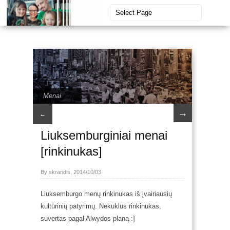
Menai
→
←
Liuksemburginiai menai
[rinkinukas]
By skrandis, 2014/10/03
Liuksemburgo menų rinkinukas iš įvairiausių
kultūrinių patyrimų. Nekuklus rinkinukas,
suvertas pagal Alwydos planą :]