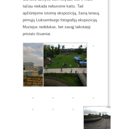
tačiau niekada nebuvome kartu. Tad
apžiūrėjome istorinę ekspoziciją, žavią terasą,
pirmųjų Liuksemburgo fotografijų ekspoziciją.
Muziejus nedidukas, bet savąjį laikotarpį
pristato išsamiai.