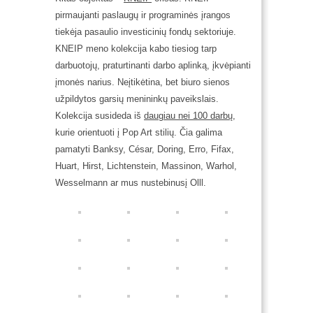
pirmaujanti paslaugų ir programinės įrangos
tiekėja pasaulio investicinių fondų sektoriuje.
KNEIP meno kolekcija kabo tiesiog tarp
darbuotojų, praturtinanti darbo aplinką, įkvėpianti
įmonės narius. Neįtikėtina, bet biuro sienos
užpildytos garsių menininkų paveikslais.
Kolekcija susideda iš
daugiau nei 100 darbų
,
kurie orientuoti į Pop Art stilių. Čia galima
pamatyti Banksy, César, Doring, Erro, Fifax,
Huart, Hirst, Lichtenstein, Massinon, Warhol,
Wesselmann ar mus nustebinusį Olll.