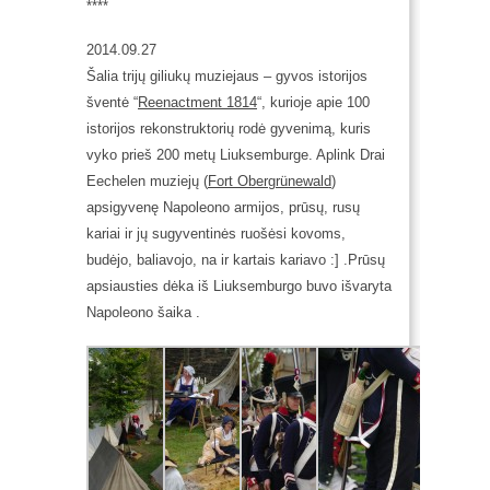
****
2014.09.27
Šalia trijų giliukų muziejaus – gyvos istorijos
šventė “
Reenactment 1814
“, kurioje apie 100
istorijos rekonstruktorių rodė gyvenimą, kuris
vyko prieš 200 metų Liuksemburge. Aplink Drai
Eechelen muziejų (
Fort Obergrünewald
)
apsigyvenę Napoleono armijos, prūsų, rusų
kariai ir jų sugyventinės ruošėsi kovoms,
budėjo, baliavojo, na ir kartais kariavo :] .Prūsų
apsiausties dėka iš Liuksemburgo buvo išvaryta
Napoleono šaika .