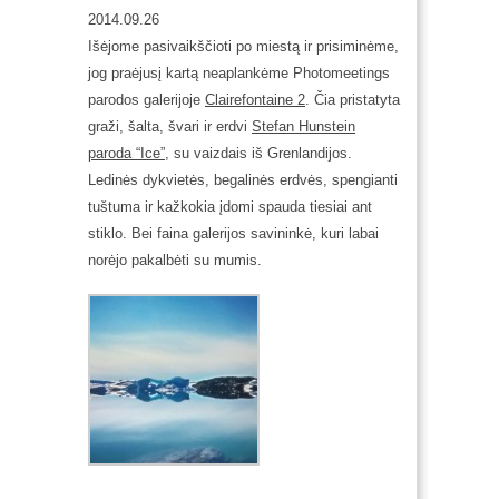
2014.09.26
Išėjome pasivaikščioti po miestą ir prisiminėme,
jog praėjusį kartą neaplankėme Photomeetings
parodos galerijoje
Clairefontaine 2
. Čia pristatyta
graži, šalta, švari ir erdvi
Stefan Hunstein
paroda “Ice”
, su vaizdais iš Grenlandijos.
Ledinės dykvietės, begalinės erdvės, spengianti
tuštuma ir kažkokia įdomi spauda tiesiai ant
stiklo. Bei faina galerijos savininkė, kuri labai
norėjo pakalbėti su mumis.