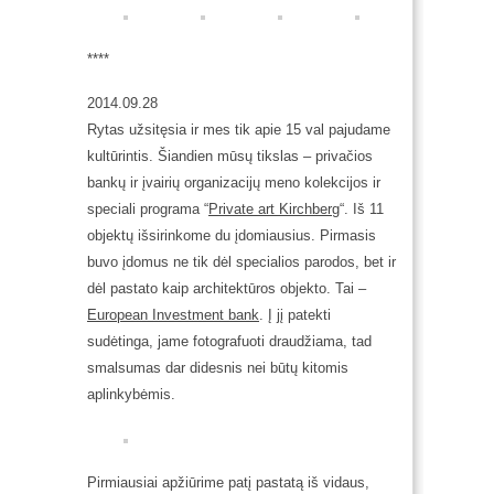
****
2014.09.28
Rytas užsitęsia ir mes tik apie 15 val pajudame
kultūrintis. Šiandien mūsų tikslas – privačios
bankų ir įvairių organizacijų meno kolekcijos ir
speciali programa “
Private art Kirchberg
“. Iš 11
objektų išsirinkome du įdomiausius. Pirmasis
buvo įdomus ne tik dėl specialios parodos, bet ir
dėl pastato kaip architektūros objekto. Tai –
European Investment bank
. Į jį patekti
sudėtinga, jame fotografuoti draudžiama, tad
smalsumas dar didesnis nei būtų kitomis
aplinkybėmis.
Pirmiausiai apžiūrime patį pastatą iš vidaus,