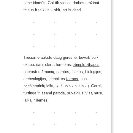
nebe įdomūs. Gal tik vienas darbas amžinai
teisus ir taiklus – shit, art is dead.
Trečiame aukšte daug geresnė, beveik puiki
ekspozicija, skirta formoms.
Simple Shapes
–
paprastos žmonių, gamtos, fizikos, biologijos,
archeologijos, technikos
formos
, nuo
priešistorinių laikų iki šiuolaikinių laikų. Gausi,
turtinga ir išsami paroda, suvalgiusi visą mūsų
laiką ir dėmesį.