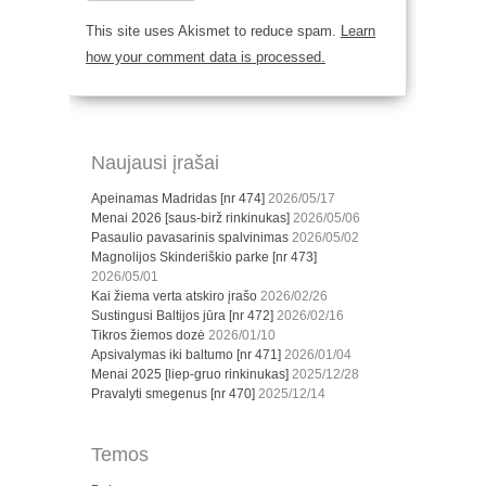
This site uses Akismet to reduce spam.
Learn
how your comment data is processed.
Naujausi įrašai
Apeinamas Madridas [nr 474]
2026/05/17
Menai 2026 [saus-birž rinkinukas]
2026/05/06
Pasaulio pavasarinis spalvinimas
2026/05/02
Magnolijos Skinderiškio parke [nr 473]
2026/05/01
Kai žiema verta atskiro įrašo
2026/02/26
Sustingusi Baltijos jūra [nr 472]
2026/02/16
Tikros žiemos dozė
2026/01/10
Apsivalymas iki baltumo [nr 471]
2026/01/04
Menai 2025 [liep-gruo rinkinukas]
2025/12/28
Pravalyti smegenus [nr 470]
2025/12/14
Temos