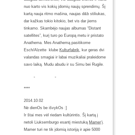
nuo karto vis kokių įdomių naujų sprendimų. Šį
kartą nauja ritmo mašina, naujas
d&b
stiliukas,
dar kažkas tokio kitokio, bet vis dar jiems
tinkamo. Skambėjo naujas albumas
“Distant
satellites”, kurį turo po Europą metu ir pristato
Anathema. Mes Anathemą pasitikome
Esch/Alzette klube
Kulturfabrik
, kur geras dvi
valandas smagiai ir labai muzikaliai praleidome
savo laiką. Mudu abudu ir su Simu bei Rugile.
****
2014.10.02
Nė dienOs be išvykOs :]
Ir štai mes vėl riedam kultūrintis. Šį kartą į
netoli Liuksemburgo esantį miestuką
Mamer
‘į.
Mamer turi ne tik įdomią istoriją ir apie 5000