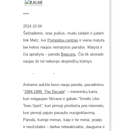
****
2014.10.04
Šeštadienis, oras puikus, mudu sėdam ir judam
link Metz, kur
Pompidou centras
ir viena matyta
bei kelios naujos nematytos parodos. Matyta ir
čia aprašyta – paroda
Beacons
. Čia tik atsirado
naujas iki tol nebuvęs atspindžių kūrinys.
Antrame aukšte buvo nauja paroda, pavadinimu
“
1984-1999. The Decade
” – menininkų karta,
kuri mėgaujasi Nirvana ir gabalu “Smells Like
Teen Spirit”, kuri pirmoji prisiliečia prie interneto,
kuri pirmoji pajuto pasaulio nusiginklavimą.
Paroda, kurioje menas, kaip ir tie metai, praėjo
ir neužsilaikė – darbai nebeaktualūs, dauguma ir