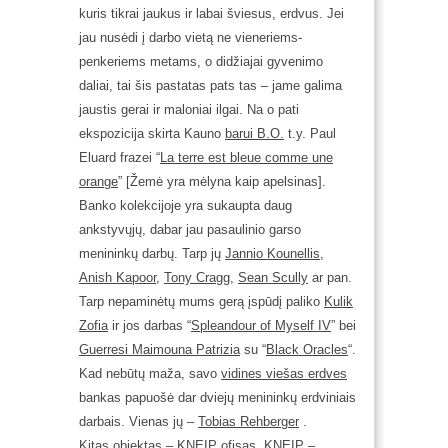
kuris tikrai jaukus ir labai šviesus, erdvus. Jei
jau nusėdi į darbo vietą ne vieneriems-
penkeriems metams, o didžiajai gyvenimo
daliai, tai šis pastatas pats tas – jame galima
jaustis gerai ir maloniai ilgai. Na o pati
ekspozicija skirta Kauno
barui B.O.
t.y. Paul
Eluard frazei “
La terre est bleue comme une
orange
” [Žemė yra mėlyna kaip apelsinas].
Banko kolekcijoje yra sukaupta daug
ankstyvųjų, dabar jau pasaulinio garso
menininkų darbų. Tarp jų
Jannio Kounellis
,
Anish Kapoor
,
Tony Cragg
,
Sean Scully
ar pan.
Tarp nepaminėtų mums gerą įspūdį paliko
Kulik
Zofia
ir jos darbas “
Spleandour of Myself IV
” bei
Guerresi Maimouna Patrizia
su “
Black Oracles
“.
Kad nebūtų maža, savo
vidines viešas erdves
bankas papuošė dar dviejų menininkų erdviniais
darbais. Vienas jų –
Tobias Rehberger
.
Kitas objektas –
KNEIP
ofisas. KNEIP –