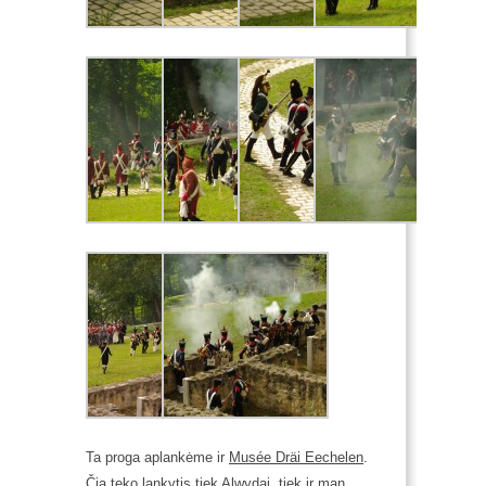
Ta proga aplankėme ir
Musée Dräi Eechelen
.
Čia teko lankytis tiek Alwydai, tiek ir man,