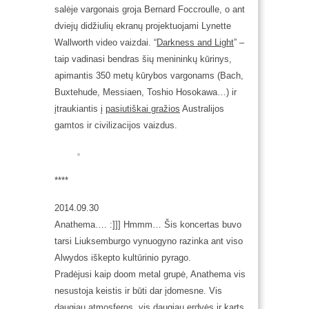
salėje vargonais groja Bernard Foccroulle, o ant
dviejų didžiulių ekranų projektuojami Lynette
Wallworth video vaizdai. “
Darkness and Light
” –
taip vadinasi bendras šių menininkų kūrinys,
apimantis 350 metų kūrybos vargonams (Bach,
Buxtehude, Messiaen, Toshio Hosokawa…) ir
įtraukiantis į
pasiutiškai gražios
Australijos
gamtos ir civilizacijos vaizdus.
****
2014.09.30
Anathema…. :]]] Hmmm… Šis koncertas buvo
tarsi Liuksemburgo vynuogyno razinka ant viso
Alwydos iškepto kultūrinio pyrago.
Pradėjusi kaip
doom
metal
grupė,
Anathema
vis
nesustoja keistis ir būti dar įdomesne. Vis
daugiau atmosferos, vis daugiau erdvės ir karts