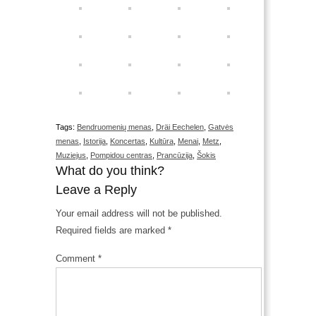
Tags:
Bendruomenių menas
,
Dräi Eechelen
,
Gatvės
menas
,
Istorija
,
Koncertas
,
Kultūra
,
Menai
,
Metz
,
Muziejus
,
Pompidou centras
,
Prancūzija
,
Šokis
What do you think?
Leave a Reply
Your email address will not be published.
Required fields are marked
*
Comment
*