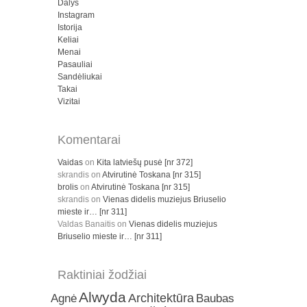
Dalys
Instagram
Istorija
Keliai
Menai
Pasauliai
Sandėliukai
Takai
Vizitai
Komentarai
Vaidas
on
Kita latviešų pusė [nr 372]
skrandis
on
Atvirutinė Toskana [nr 315]
brolis
on
Atvirutinė Toskana [nr 315]
skrandis
on
Vienas didelis muziejus Briuselio
mieste ir… [nr 311]
Valdas Banaitis
on
Vienas didelis muziejus
Briuselio mieste ir… [nr 311]
Raktiniai žodžiai
Alwyda
Architektūra
Agnė
Baubas