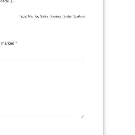
k detalių…
Tags:
Gamta
,
Gėlės
,
Kaunas
,
Sodai
,
Spalvos
re marked
*