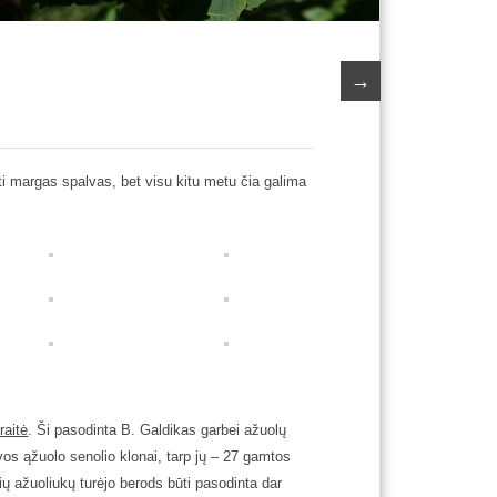
→
ti margas spalvas, bet visu kitu metu
čia galima
raitė
. Ši pasodinta B. Galdikas garbei ažuolų
uvos ąžuolo senolio klonai, tarp jų – 27 gamtos
ų ažuoliukų turėjo berods būti pasodinta dar