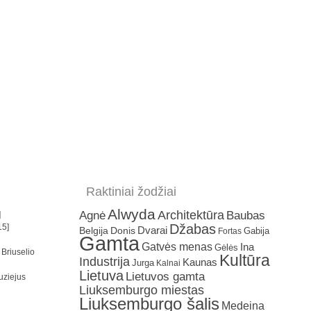
Raktiniai žodžiai
Alwyda
Architektūra
Agnė
Baubas
]
Džabas
15]
Dvarai
Belgija
Donis
Gabija
Fortas
Gamta
Gatvės menas
Ina
Gėlės
 Briuselio
Kultūra
Industrija
Kaunas
Jurga
Kalnai
Lietuva
Lietuvos gamta
uziejus
Liuksemburgo miestas
Liuksemburgo šalis
Medeina