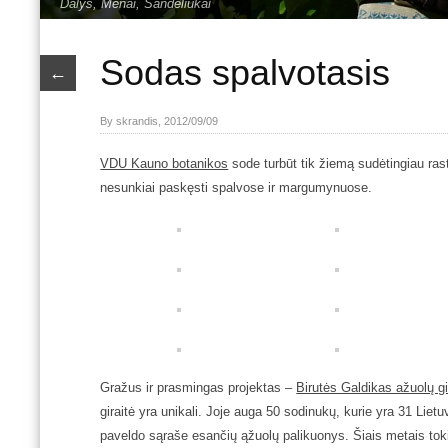
Dalys
,
Menai
,
Sandėliukai
Sodas spalvotasis
←
By skrandis, 2012/09/09
VDU Kauno botanikos
sode turbūt tik žiemą sudėtingiau ras
nesunkiai paskęsti spalvose ir margumynuose.
Gražus ir prasmingas projektas –
Birutės Galdikas ažuolų gi
giraitė yra unikali. Joje auga 50 sodinukų, kurie yra 31 Liet
paveldo sąraše esančių ąžuolų palikuonys. Šiais metais toki