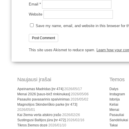
Email
*
Website
Save my name, email, and website in this browser for t
This site uses Akismet to reduce spam.
Learn how your co
Naujausi įrašai
Temos
Apeinamas Madridas [nr 474]
2026/05/17
Dalys
Menai 2026 [saus-birž rinkinukas]
2026/05/06
Instagram
Pasaulio pavasarinis spalvinimas
2026/05/02
Istorija
Magnolijos Skinderiškio parke [nr 473]
Keliai
2026/05/01
Menai
Kai žiema verta atskiro įrašo
2026/02/26
Pasauliai
Sustingusi Baltijos jūra [nr 472]
2026/02/16
Sandėliukai
Tikros žiemos dozė
2026/01/10
Takai