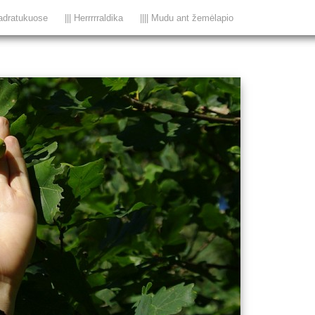
adratukuose
||| Herrrrraldika
|||| Mudu ant žemėlapio