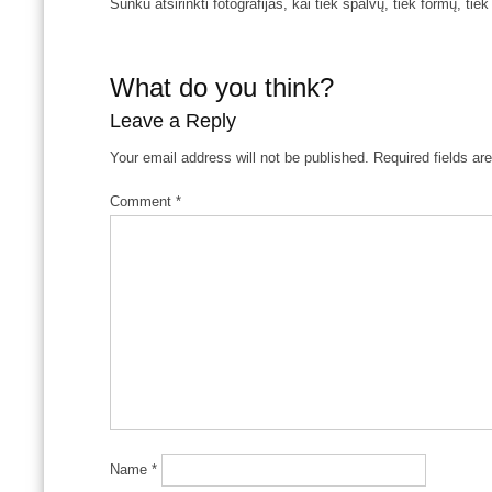
Sunku atsirinkti fotografijas, kai tiek spalvų, tiek formų, tie
What do you think?
Leave a Reply
Your email address will not be published.
Required fields a
Comment
*
Name
*