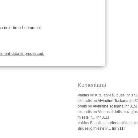
he next time I comment.
mment data is processed.
Komentarai
Vaidas
on
Kita latviešų pusė [nr 372
skrandis
on
Atvirutinė Toskana [nr 3
brolis
on
Atvirutinė Toskana [nr 315]
skrandis
on
Vienas didelis muziejus
mieste ir… [nr 311]
Valdas Banaitis
on
Vienas didelis m
Briuselio mieste ir… [nr 311]