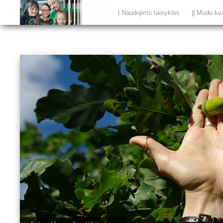
| Naudojimo taisykles
|| Mudu kv