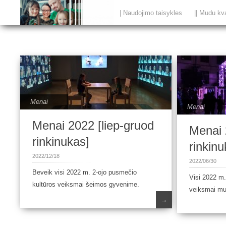
| Naudojimo taisykles
|| Mudu kv
Menai
Menai
Menai 2022 [liep-gruod
Menai 
rinkinukas]
rinkinu
2022/12/18
2022/06/30
Beveik visi 2022 m. 2-ojo pusmečio
Visi 2022 m.
kultūros veiksmai šeimos gyvenime.
veiksmai mu
→