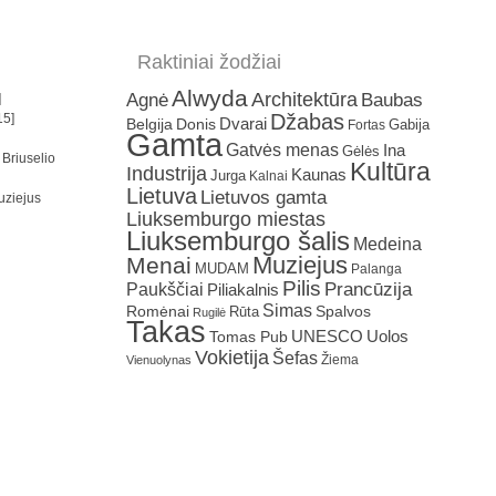
Raktiniai žodžiai
Alwyda
Architektūra
Agnė
Baubas
]
Džabas
15]
Dvarai
Belgija
Donis
Gabija
Fortas
Gamta
Gatvės menas
Ina
Gėlės
 Briuselio
Kultūra
Industrija
Kaunas
Jurga
Kalnai
Lietuva
Lietuvos gamta
uziejus
Liuksemburgo miestas
Liuksemburgo šalis
Medeina
Muziejus
Menai
MUDAM
Palanga
Pilis
Prancūzija
Paukščiai
Piliakalnis
Simas
Romėnai
Rūta
Spalvos
Rugilė
Takas
Uolos
UNESCO
Tomas Pub
Vokietija
Šefas
Žiema
Vienuolynas