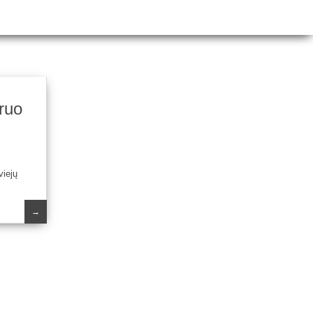
ruo
viejų
→