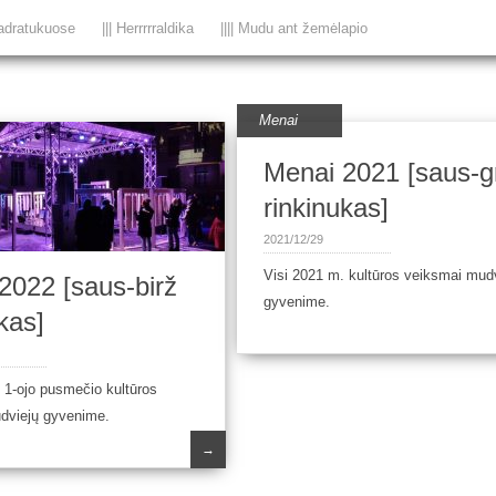
adratukuose
||| Herrrrraldika
|||| Mudu ant žemėlapio
Menai
Menai 2021 [saus-g
rinkinukas]
2021/12/29
Visi 2021 m. kultūros veiksmai mud
2022 [saus-birž
gyvenime.
kas]
 1-ojo pusmečio kultūros
dviejų gyvenime.
→