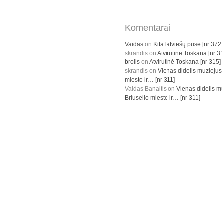
Komentarai
Vaidas
on
Kita latviešų pusė [nr 372
skrandis
on
Atvirutinė Toskana [nr 3
brolis
on
Atvirutinė Toskana [nr 315]
skrandis
on
Vienas didelis muziejus
mieste ir… [nr 311]
Valdas Banaitis
on
Vienas didelis m
Briuselio mieste ir… [nr 311]