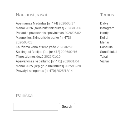
Naujausi įrašai
Temos
Apeinamas Madridas [nr 474]
2026/05/17
Dalys
Menai 2026 [saus-birž rinkinukas]
2026/05/06
Instagram
Pasaulio pavasarinis spalvinimas
2026/05/02
Istorija
Magnolijos Skinderiškio parke [nr 473]
Keliai
2026/05/01
Menai
Kai žiema verta atskiro įrašo
2026/02/26
Pasauliai
Sustingusi Baltijos jūra [nr 472]
2026/02/16
Sandėliukai
Tikros žiemos dozė
2026/01/10
Takai
Apsivalymas iki baltumo [nr 471]
2026/01/04
Vizitai
Menai 2025 [liep-gruo rinkinukas]
2025/12/28
Pravalyti smegenus [nr 470]
2025/12/14
Paieška
Search
for: