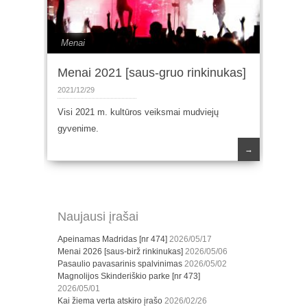
Menai
Menai 2021 [saus-gruo rinkinukas]
2021/12/29
Visi 2021 m. kultūros veiksmai mudviejų
gyvenime.
→
Naujausi įrašai
Apeinamas Madridas [nr 474]
2026/05/17
Menai 2026 [saus-birž rinkinukas]
2026/05/06
Pasaulio pavasarinis spalvinimas
2026/05/02
Magnolijos Skinderiškio parke [nr 473]
2026/05/01
Kai žiema verta atskiro įrašo
2026/02/26