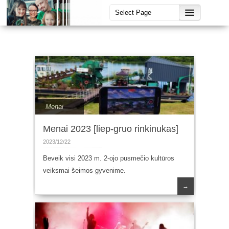
Menai
Menai 2023 [liep-gruo rinkinukas]
2023/12/22
Beveik visi 2023 m. 2-ojo pusmečio kultūros
veiksmai šeimos gyvenime.
→