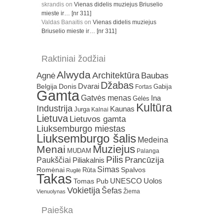
skrandis
on
Vienas didelis muziejus Briuselio
mieste ir… [nr 311]
Valdas Banaitis
on
Vienas didelis muziejus
Briuselio mieste ir… [nr 311]
Raktiniai žodžiai
Alwyda
Architektūra
Agnė
Baubas
Džabas
Dvarai
Belgija
Donis
Gabija
Fortas
Gamta
Gatvės menas
Ina
Gėlės
Kultūra
Industrija
Kaunas
Jurga
Kalnai
Lietuva
Lietuvos gamta
Liuksemburgo miestas
Liuksemburgo šalis
Medeina
Muziejus
Menai
MUDAM
Palanga
Pilis
Prancūzija
Paukščiai
Piliakalnis
Simas
Romėnai
Rūta
Spalvos
Rugilė
Takas
Uolos
UNESCO
Tomas Pub
Vokietija
Šefas
Žiema
Vienuolynas
Paieška