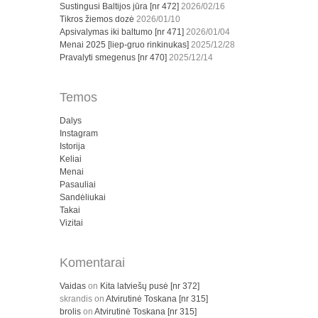
Sustingusi Baltijos jūra [nr 472]
2026/02/16
Tikros žiemos dozė
2026/01/10
Apsivalymas iki baltumo [nr 471]
2026/01/04
Menai 2025 [liep-gruo rinkinukas]
2025/12/28
Pravalyti smegenus [nr 470]
2025/12/14
Temos
Dalys
Instagram
Istorija
Keliai
Menai
Pasauliai
Sandėliukai
Takai
Vizitai
Komentarai
Vaidas
on
Kita latviešų pusė [nr 372]
skrandis
on
Atvirutinė Toskana [nr 315]
brolis
on
Atvirutinė Toskana [nr 315]