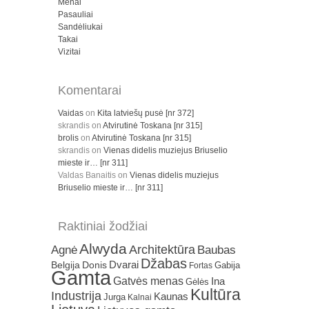
Menai
Pasauliai
Sandėliukai
Takai
Vizitai
Komentarai
Vaidas
on
Kita latviešų pusė [nr 372]
skrandis
on
Atvirutinė Toskana [nr 315]
brolis
on
Atvirutinė Toskana [nr 315]
skrandis
on
Vienas didelis muziejus Briuselio
mieste ir… [nr 311]
Valdas Banaitis
on
Vienas didelis muziejus
Briuselio mieste ir… [nr 311]
Raktiniai žodžiai
Alwyda
Architektūra
Agnė
Baubas
Džabas
Dvarai
Belgija
Donis
Gabija
Fortas
Gamta
Gatvės menas
Ina
Gėlės
Kultūra
Industrija
Kaunas
Jurga
Kalnai