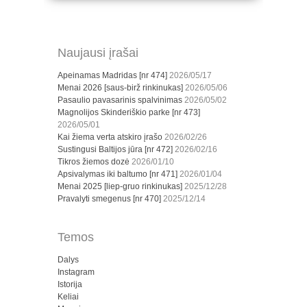
Naujausi įrašai
Apeinamas Madridas [nr 474]
2026/05/17
Menai 2026 [saus-birž rinkinukas]
2026/05/06
Pasaulio pavasarinis spalvinimas
2026/05/02
Magnolijos Skinderiškio parke [nr 473]
2026/05/01
Kai žiema verta atskiro įrašo
2026/02/26
Sustingusi Baltijos jūra [nr 472]
2026/02/16
Tikros žiemos dozė
2026/01/10
Apsivalymas iki baltumo [nr 471]
2026/01/04
Menai 2025 [liep-gruo rinkinukas]
2025/12/28
Pravalyti smegenus [nr 470]
2025/12/14
Temos
Dalys
Instagram
Istorija
Keliai