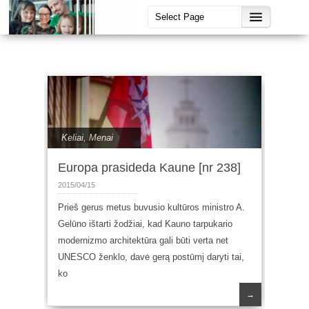
Keliai
,
Menai
Europa prasideda Kaune [nr 238]
2015/04/15
Prieš gerus metus buvusio kultūros ministro A.
Gelūno ištarti žodžiai, kad Kauno tarpukario
modernizmo architektūra gali būti verta net
UNESCO ženklo, davė gerą postūmį daryti tai,
ko
→