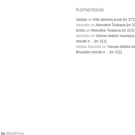
Komentarai
Vaidas
on
Kita latviešų pusė [nr 372
skrandis
on
Atvirutinė Toskana [nr 3
brolis
on
Atvirutinė Toskana [nr 315]
skrandis
on
Vienas didelis muziejus
mieste ir… [nr 311]
Valdas Banaitis
on
Vienas didelis m
Briuselio mieste ir… [nr 311]
d by
WordPress