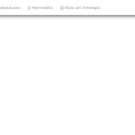
adratukuose
||| Herrrrraldika
|||| Mudu ant žemėlapio