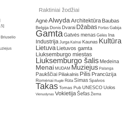
Raktiniai žodžiai
Alwyda
Architektūra
Agnė
Baubas
]
Džabas
15]
Dvarai
Belgija
Donis
Gabija
Fortas
Gamta
Gatvės menas
Ina
Gėlės
 Briuselio
Kultūra
Industrija
Kaunas
Jurga
Kalnai
Lietuva
Lietuvos gamta
uziejus
Liuksemburgo miestas
Liuksemburgo šalis
Medeina
Muziejus
Menai
MUDAM
Palanga
Pilis
Prancūzija
Paukščiai
Piliakalnis
Simas
Romėnai
Rūta
Spalvos
Rugilė
Takas
Uolos
UNESCO
Tomas Pub
Vokietija
Šefas
Žiema
Vienuolynas