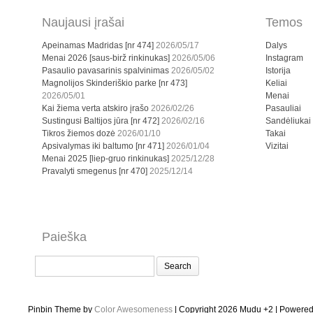
Naujausi įrašai
Temos
Apeinamas Madridas [nr 474]
2026/05/17
Dalys
Menai 2026 [saus-birž rinkinukas]
2026/05/06
Instagram
Pasaulio pavasarinis spalvinimas
2026/05/02
Istorija
Magnolijos Skinderiškio parke [nr 473]
Keliai
2026/05/01
Menai
Kai žiema verta atskiro įrašo
2026/02/26
Pasauliai
Sustingusi Baltijos jūra [nr 472]
2026/02/16
Sandėliukai
Tikros žiemos dozė
2026/01/10
Takai
Apsivalymas iki baltumo [nr 471]
2026/01/04
Vizitai
Menai 2025 [liep-gruo rinkinukas]
2025/12/28
Pravalyti smegenus [nr 470]
2025/12/14
Paieška
Search
for:
Pinbin Theme by
Color Awesomeness
| Copyright 2026 Mudu +2 | Powere