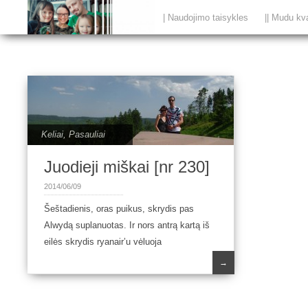
| Naudojimo taisykles
|| Mudu kv
Keliai
,
Pasauliai
Juodieji miškai [nr 230]
2014/06/09
Šeštadienis, oras puikus, skrydis pas
Alwydą suplanuotas. Ir nors antrą kartą iš
eilės skrydis ryanair’u vėluoja
→