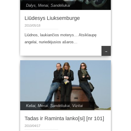
Dalys
,
Menai
,
Sandėliukai
Liūdesys Liuksemburge
2010/05/18
Liūdnos, laukiančios moterys… Atsiklaupę
angelai, nuriedėjusios ašaros…
→
Keliai
,
Menai
,
Sandėliukai
,
Vizitai
Tadas ir Raminta lanko[si] [nr 101]
2010/04/17