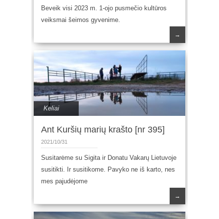
Beveik visi 2023 m. 1-ojo pusmečio kultūros
veiksmai šeimos gyvenime.
→
Keliai
Ant Kuršių marių krašto [nr 395]
2021/10/31
Susitarėme su Sigita ir Donatu Vakarų Lietuvoje
susitikti. Ir susitikome. Pavyko ne iš karto, nes
mes pajudėjome
→