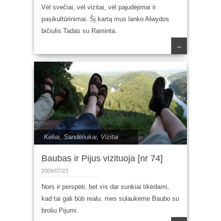
Vėl svečiai, vėl vizitai, vėl pajudėjimai ir
pasikultūrinimai. Šį kartą mus lanko Alwydos
bičiulis Tadas su Raminta.
→
Keliai
,
Sandėliukai
,
Vizitai
Baubas ir Pijus vizituoja [nr 74]
2009/07/23
Nors ir perspėti, bet vis dar sunkiai tikėdami,
kad tai gali būti realu, mes sulaukėme Baubo su
broliu Pijumi.