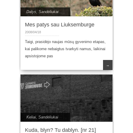
Dalys
,
Sandėliukai
Mes patys sau Liuksemburge
2008/04/18
Taigi, prasidėjo naujas mūsų gyvenimo etapas,
kai palikome nebaigtus tvarkyti namus, laikinai
apsistojome pas
→
Keliai
,
Sandėliukai
Kuda, blyn? Tu dablyn. [nr 21]