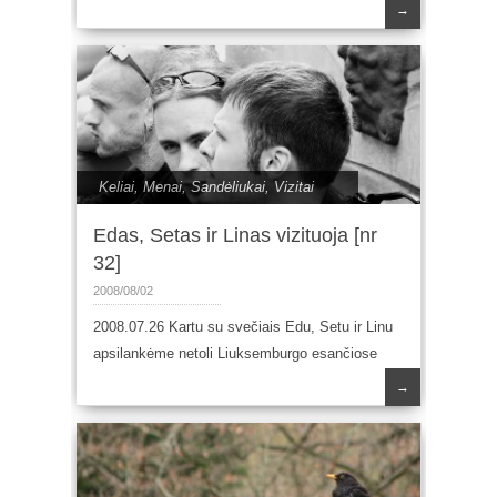
→
Keliai
,
Menai
,
Sandėliukai
,
Vizitai
Edas, Setas ir Linas vizituoja [nr
32]
2008/08/02
2008.07.26 Kartu su svečiais Edu, Setu ir Linu
apsilankėme netoli Liuksemburgo esančiose
→