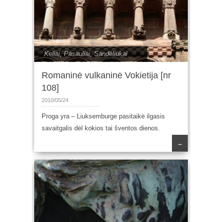
Keliai
,
Pasauliai
,
Sandėliukai
Romaninė vulkaninė Vokietija [nr
108]
2010/05/24
Proga yra – Liuksemburge pasitaikė ilgasis
savaitgalis dėl kokios tai šventos dienos.
→