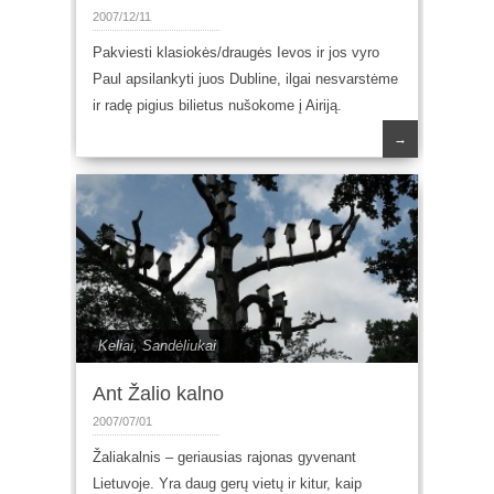
2007/12/11
Pakviesti klasiokės/draugės Ievos ir jos vyro
Paul apsilankyti juos Dubline, ilgai nesvarstėme
ir radę pigius bilietus nušokome į Airiją.
→
Keliai
,
Sandėliukai
Ant Žalio kalno
2007/07/01
Žaliakalnis – geriausias rajonas gyvenant
Lietuvoje. Yra daug gerų vietų ir kitur, kaip