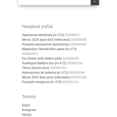
→
Naujausi įrašai
Apeinamas Madridas [nr 474]
2026/05/17
Menai 2026 [saus-birž rinkinukas]
2026/05/06
Pasaulio pavasarinis spalvinimas
2026/05/02
Magnolijos Skinderiškio parke [nr 473]
2026/05/01
Kai žiema verta atskiro įrašo
2026/02/26
Sustingusi Baltijos jūra [nr 472]
2026/02/16
Tikros žiemos dozė
2026/01/10
Apsivalymas iki baltumo [nr 471]
2026/01/04
Menai 2025 [liep-gruo rinkinukas]
2025/12/28
Pravalyti smegenus [nr 470]
2025/12/14
Temos
Dalys
Instagram
Istorija