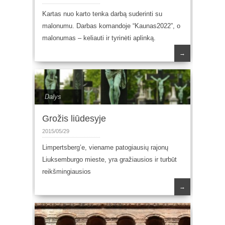
Kartas nuo karto tenka darbą suderinti su
malonumu. Darbas komandoje “Kaunas2022”, o
malonumas – keliauti ir tyrinėti aplinką.
→
Dalys
Grožis liūdesyje
2015/05/29
Limpertsberg’e, viename patogiausių rajonų
Liuksemburgo mieste, yra gražiausios ir turbūt
reikšmingiausios
→