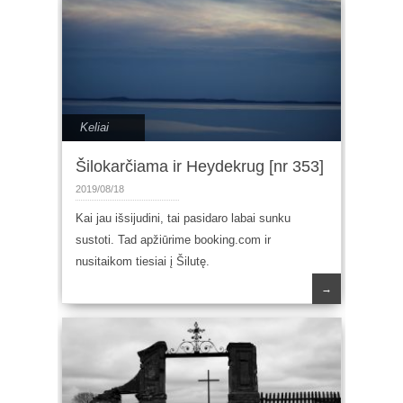
Keliai
Šilokarčiama ir Heydekrug [nr 353]
2019/08/18
Kai jau išsijudini, tai pasidaro labai sunku
sustoti. Tad apžiūrime booking.com ir
nusitaikom tiesiai į Šilutę.
→