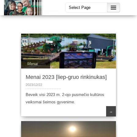
Menai
Menai 2023 [liep-gruo rinkinukas]
2023/12/22
Beveik visi 2023 m. 2-ojo pusmečio kultūros
veiksmai šeimos gyvenime.
→