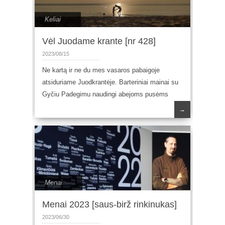
Keliai
Vėl Juodame krante [nr 428]
2023/08/15
Ne kartą ir ne du mes vasaros pabaigoje
atsiduriame Juodkrantėje. Barteriniai mainai su
Gyčiu Padegimu naudingi abejoms pusėms
→
Menai
Menai 2023 [saus-birž rinkinukas]
2023/06/30