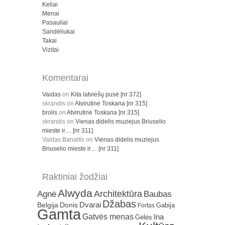
Keliai
Menai
Pasauliai
Sandėliukai
Takai
Vizitai
Komentarai
Vaidas
on
Kita latviešų pusė [nr 372]
skrandis
on
Atvirutinė Toskana [nr 315]
brolis
on
Atvirutinė Toskana [nr 315]
skrandis
on
Vienas didelis muziejus Briuselio
mieste ir… [nr 311]
Valdas Banaitis
on
Vienas didelis muziejus
Briuselio mieste ir… [nr 311]
Raktiniai žodžiai
Alwyda
Architektūra
Agnė
Baubas
Džabas
Dvarai
Belgija
Donis
Gabija
Fortas
Gamta
Gatvės menas
Ina
Gėlės