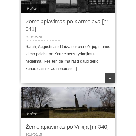
Keliai
Žemėlapiavimas po Karmėlavą [nr
341]
2019/03/28
Sarah, Augustina ir Daiva nusprendė, jog manęs
vieno paleist po Karmėlavos tyrinėjimus
negalima. Nes ten galima rasti daug gėrio,
kuriuo dalintis aš nenorėsiu :]
→
Keliai
Žemėlapiavimas po Vilkiją [nr 340]
2019/03/15