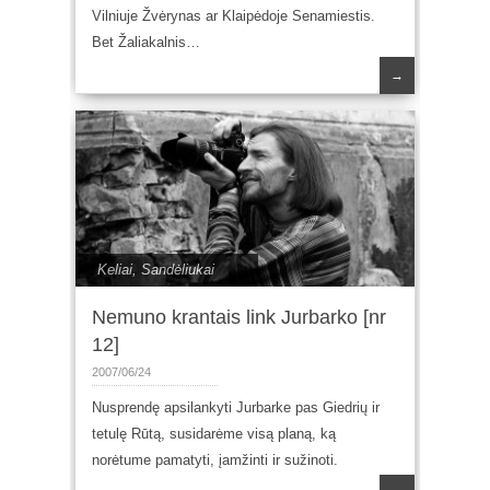
Vilniuje Žvėrynas ar Klaipėdoje Senamiestis.
Bet Žaliakalnis…
→
Keliai
,
Sandėliukai
Nemuno krantais link Jurbarko [nr
12]
2007/06/24
Nusprendę apsilankyti Jurbarke pas Giedrių ir
tetulę Rūtą, susidarėme visą planą, ką
norėtume pamatyti, įamžinti ir sužinoti.