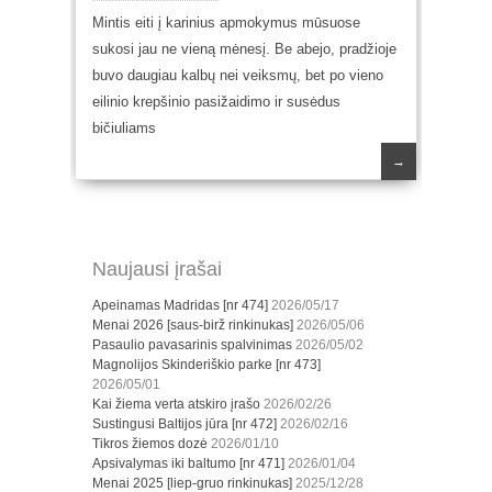
Mintis eiti į karinius apmokymus mūsuose
sukosi jau ne vieną mėnesį. Be abejo, pradžioje
buvo daugiau kalbų nei veiksmų, bet po vieno
eilinio krepšinio pasižaidimo ir susėdus
bičiuliams
→
Naujausi įrašai
Apeinamas Madridas [nr 474]
2026/05/17
Menai 2026 [saus-birž rinkinukas]
2026/05/06
Pasaulio pavasarinis spalvinimas
2026/05/02
Magnolijos Skinderiškio parke [nr 473]
2026/05/01
Kai žiema verta atskiro įrašo
2026/02/26
Sustingusi Baltijos jūra [nr 472]
2026/02/16
Tikros žiemos dozė
2026/01/10
Apsivalymas iki baltumo [nr 471]
2026/01/04
Menai 2025 [liep-gruo rinkinukas]
2025/12/28