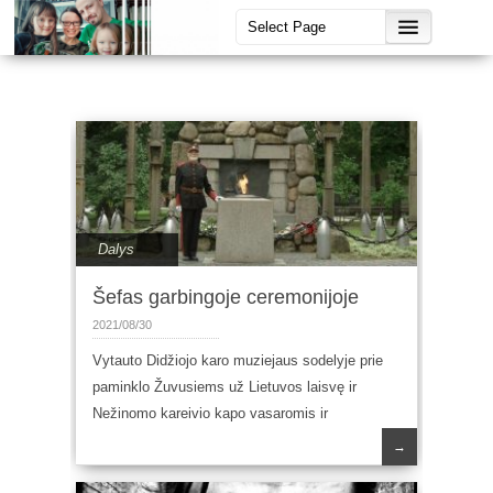
Dalys
Šefas garbingoje ceremonijoje
2021/08/30
Vytauto Didžiojo karo muziejaus sodelyje prie
paminklo Žuvusiems už Lietuvos laisvę ir
Nežinomo kareivio kapo vasaromis ir
→