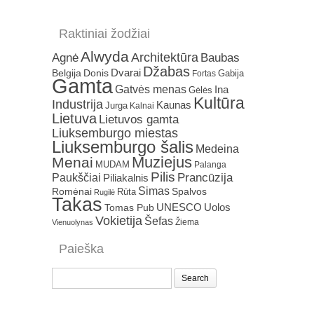
Raktiniai žodžiai
Alwyda
Architektūra
Agnė
Baubas
Džabas
Dvarai
Belgija
Donis
Gabija
Fortas
Gamta
Gatvės menas
Ina
Gėlės
Kultūra
Industrija
Kaunas
Jurga
Kalnai
Lietuva
Lietuvos gamta
Liuksemburgo miestas
Liuksemburgo šalis
Medeina
Muziejus
Menai
MUDAM
Palanga
Pilis
Prancūzija
Paukščiai
Piliakalnis
Simas
Romėnai
Rūta
Spalvos
Rugilė
Takas
Uolos
UNESCO
Tomas Pub
Vokietija
Šefas
Žiema
Vienuolynas
Paieška
Search
for: