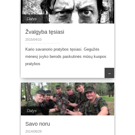
Dalys
Žvalgyba tęsiasi
2015/04/10
Kario savanorio pratybos tęsiasi. Gegužės
mėnesį įvyko berods paskutinės mūsų kuopos
pratybos
→
Dalys
Savo noru
2014/08/29