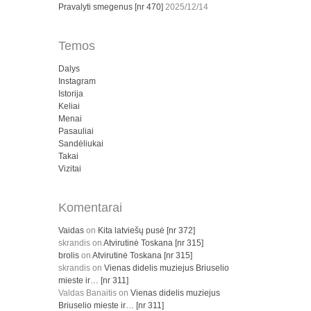
Pravalyti smegenus [nr 470]
2025/12/14
Temos
Dalys
Instagram
Istorija
Keliai
Menai
Pasauliai
Sandėliukai
Takai
Vizitai
Komentarai
Vaidas
on
Kita latviešų pusė [nr 372]
skrandis
on
Atvirutinė Toskana [nr 315]
brolis
on
Atvirutinė Toskana [nr 315]
skrandis
on
Vienas didelis muziejus Briuselio
mieste ir… [nr 311]
Valdas Banaitis
on
Vienas didelis muziejus
Briuselio mieste ir… [nr 311]