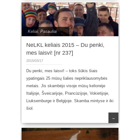
Keliai
,
Pasauliai
NeLKL keliais 2015 – Du penki,
mes laisvi! [nr 237]
2015/03/17
Du penki, mes laisvi! – toks šūkis šiais
ypatingais 25 mūsų šalies nepriklausomybės
metais. Jis skambėjo visoje mūsų kelionėje
Italijoje, Šveicarijoje, Prancūzijoje, Vokietijoje,
Liuksemburge ir Belgijoje. Skamba mintyse ir iki
šiol.
→