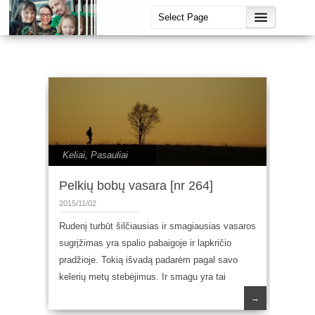
Keliai
,
Pasauliai
Pelkių bobų vasara [nr 264]
2015/11/02
Rudenį turbūt šilčiausias ir smagiausias vasaros
sugrįžimas yra spalio pabaigoje ir lapkričio
pradžioje. Tokią išvadą padarėm pagal savo
kelerių metų stebėjimus. Ir smagu yra tai
→