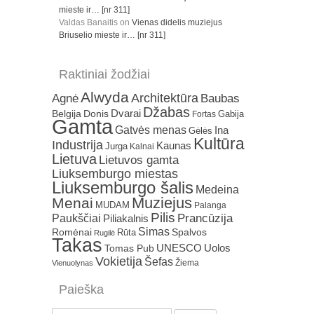
mieste ir… [nr 311]
Valdas Banaitis
on
Vienas didelis muziejus
Briuselio mieste ir… [nr 311]
Raktiniai žodžiai
Alwyda
Architektūra
Agnė
Baubas
Džabas
Dvarai
Belgija
Donis
Gabija
Fortas
Gamta
Gatvės menas
Ina
Gėlės
Kultūra
Industrija
Kaunas
Jurga
Kalnai
Lietuva
Lietuvos gamta
Liuksemburgo miestas
Liuksemburgo šalis
Medeina
Muziejus
Menai
MUDAM
Palanga
Pilis
Prancūzija
Paukščiai
Piliakalnis
Simas
Romėnai
Rūta
Spalvos
Rugilė
Takas
Uolos
UNESCO
Tomas Pub
Vokietija
Šefas
Žiema
Vienuolynas
Paieška
Search