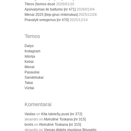
Tikros žiemos dozė
2026/01/10
Apsivalymas iki baltumo [nr 471]
2026/01/04
Menai 2025 [liep-gruo rinkinukas]
2025/12/28
Pravalyti smegenus [nr 470]
2025/12/14
Temos
Dalys
Instagram
Istorija
Keliai
Menai
Pasauliai
Sandėliukai
Takai
Vizitai
Komentarai
Vaidas
on
Kita latviešų pusė [nr 372]
skrandis
on
Atvirutinė Toskana [nr 315]
brolis
on
Atvirutinė Toskana [nr 315]
skrandis
on
Vienas didelis muziejus Briuselio