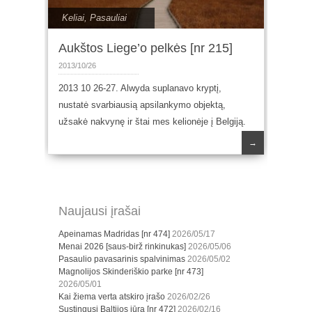
Keliai
,
Pasauliai
Aukštos Liege’o pelkės [nr 215]
2013/10/26
2013 10 26-27. Alwyda suplanavo kryptį,
nustatė svarbiausią apsilankymo objektą,
užsakė nakvynę ir štai mes kelionėje į Belgiją.
→
Naujausi įrašai
Apeinamas Madridas [nr 474]
2026/05/17
Menai 2026 [saus-birž rinkinukas]
2026/05/06
Pasaulio pavasarinis spalvinimas
2026/05/02
Magnolijos Skinderiškio parke [nr 473]
2026/05/01
Kai žiema verta atskiro įrašo
2026/02/26
Sustingusi Baltijos jūra [nr 472]
2026/02/16