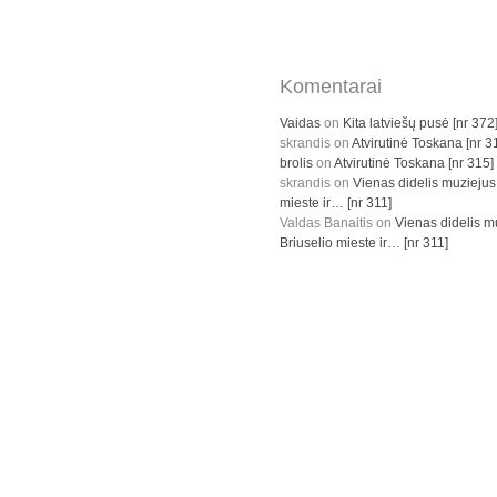
Komentarai
Vaidas
on
Kita latviešų pusė [nr 372
skrandis
on
Atvirutinė Toskana [nr 3
brolis
on
Atvirutinė Toskana [nr 315]
skrandis
on
Vienas didelis muziejus
mieste ir… [nr 311]
Valdas Banaitis
on
Vienas didelis m
Briuselio mieste ir… [nr 311]