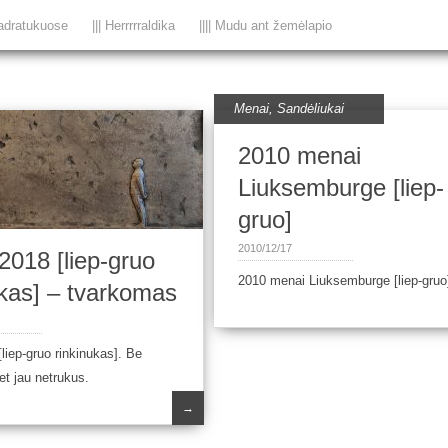
adratukuose
||| Herrrrraldika
|||| Mudu ant žemėlapio
Menai
,
Sandėliukai
2010 menai
Liuksemburge [liep-
gruo]
2010/12/17
2018 [liep-gruo
2010 menai Liuksemburge [liep-gruo
ukas] – tvarkomas
liep-gruo rinkinukas]. Be
t jau netrukus.
→