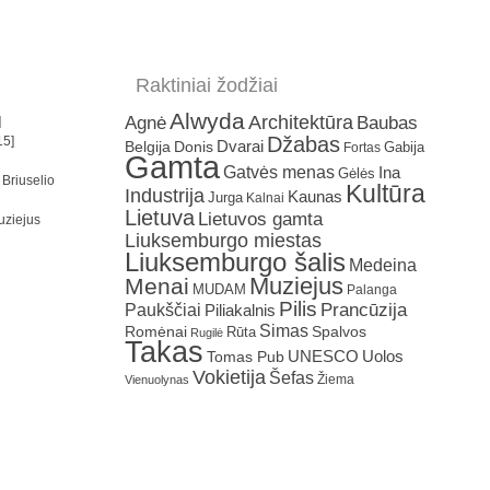
Raktiniai žodžiai
Alwyda
Architektūra
Agnė
Baubas
]
Džabas
15]
Dvarai
Belgija
Donis
Gabija
Fortas
Gamta
Gatvės menas
Ina
Gėlės
 Briuselio
Kultūra
Industrija
Kaunas
Jurga
Kalnai
Lietuva
Lietuvos gamta
uziejus
Liuksemburgo miestas
Liuksemburgo šalis
Medeina
Muziejus
Menai
MUDAM
Palanga
Pilis
Prancūzija
Paukščiai
Piliakalnis
Simas
Romėnai
Rūta
Spalvos
Rugilė
Takas
Uolos
UNESCO
Tomas Pub
Vokietija
Šefas
Žiema
Vienuolynas