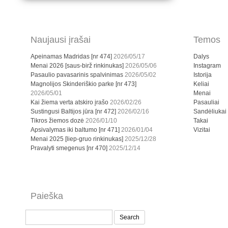
Naujausi įrašai
Temos
Apeinamas Madridas [nr 474]
2026/05/17
Dalys
Menai 2026 [saus-birž rinkinukas]
2026/05/06
Instagram
Pasaulio pavasarinis spalvinimas
2026/05/02
Istorija
Magnolijos Skinderiškio parke [nr 473]
Keliai
2026/05/01
Menai
Kai žiema verta atskiro įrašo
2026/02/26
Pasauliai
Sustingusi Baltijos jūra [nr 472]
2026/02/16
Sandėliukai
Tikros žiemos dozė
2026/01/10
Takai
Apsivalymas iki baltumo [nr 471]
2026/01/04
Vizitai
Menai 2025 [liep-gruo rinkinukas]
2025/12/28
Pravalyti smegenus [nr 470]
2025/12/14
Paieška
Search
for: