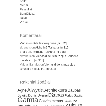
Keliai
Menai
Pasauliai
Sandėliukai
Takai
Vizitai
Komentarai
Vaidas
on
Kita latviešų pusė [nr 372]
skrandis
on
Atvirutinė Toskana [nr 315]
brolis
on
Atvirutinė Toskana [nr 315]
skrandis
on
Vienas didelis muziejus Briuselio
mieste ir… [nr 311]
Valdas Banaitis
on
Vienas didelis muziejus
Briuselio mieste ir… [nr 311]
Raktiniai žodžiai
Alwyda
Architektūra
Agnė
Baubas
Džabas
Dvarai
Belgija
Donis
Gabija
Fortas
Gamta
Gatvės menas
Ina
Gėlės
Kultūra
Industrija