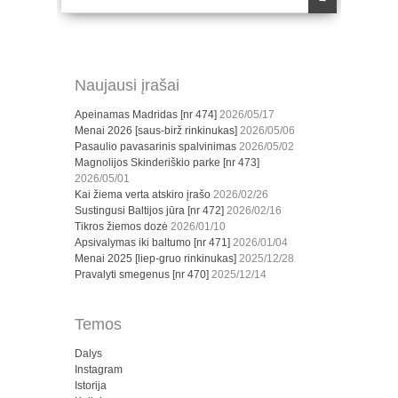
Naujausi įrašai
Apeinamas Madridas [nr 474]
2026/05/17
Menai 2026 [saus-birž rinkinukas]
2026/05/06
Pasaulio pavasarinis spalvinimas
2026/05/02
Magnolijos Skinderiškio parke [nr 473]
2026/05/01
Kai žiema verta atskiro įrašo
2026/02/26
Sustingusi Baltijos jūra [nr 472]
2026/02/16
Tikros žiemos dozė
2026/01/10
Apsivalymas iki baltumo [nr 471]
2026/01/04
Menai 2025 [liep-gruo rinkinukas]
2025/12/28
Pravalyti smegenus [nr 470]
2025/12/14
Temos
Dalys
Instagram
Istorija