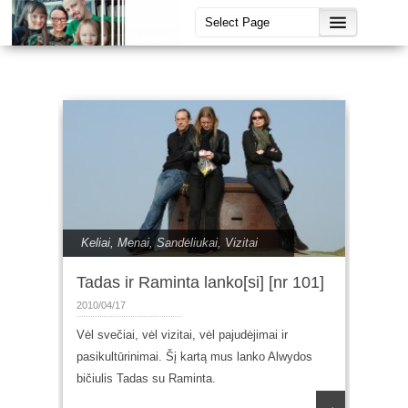
Keliai
,
Menai
,
Sandėliukai
,
Vizitai
Tadas ir Raminta lanko[si] [nr 101]
2010/04/17
Vėl svečiai, vėl vizitai, vėl pajudėjimai ir
pasikultūrinimai. Šį kartą mus lanko Alwydos
bičiulis Tadas su Raminta.
→