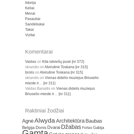
Istorija
Keliai
Menai
Pasauliai
Sandėliukai
Takai
Vizitai
Komentarai
Vaidas
on
Kita latviešų pusė [nr 372]
skrandis
on
Atvirutinė Toskana [nr 315]
brolis
on
Atvirutinė Toskana [nr 315]
skrandis
on
Vienas didelis muziejus Briuselio
mieste ir… [nr 311]
Valdas Banaitis
on
Vienas didelis muziejus
Briuselio mieste ir… [nr 311]
Raktiniai žodžiai
Alwyda
Architektūra
Agnė
Baubas
Džabas
Dvarai
Belgija
Donis
Gabija
Fortas
Gamta