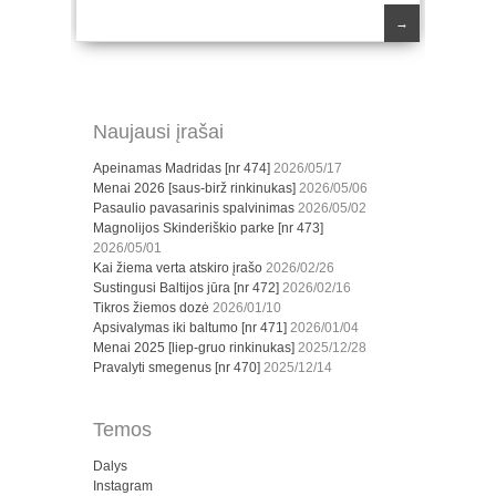
→
Naujausi įrašai
Apeinamas Madridas [nr 474]
2026/05/17
Menai 2026 [saus-birž rinkinukas]
2026/05/06
Pasaulio pavasarinis spalvinimas
2026/05/02
Magnolijos Skinderiškio parke [nr 473]
2026/05/01
Kai žiema verta atskiro įrašo
2026/02/26
Sustingusi Baltijos jūra [nr 472]
2026/02/16
Tikros žiemos dozė
2026/01/10
Apsivalymas iki baltumo [nr 471]
2026/01/04
Menai 2025 [liep-gruo rinkinukas]
2025/12/28
Pravalyti smegenus [nr 470]
2025/12/14
Temos
Dalys
Instagram