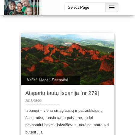
Keliai
,
Menai
,
Pasauliai
Atsparių tautų Ispanija [nr 279]
2016/05/09
Ispanija – viena smagiausių ir patraukliausių
šalių mūsų turistiniame patyrime, todėl
pavasariui beveik įsivažiavus, norėjosi patraukti
būtent į ją.