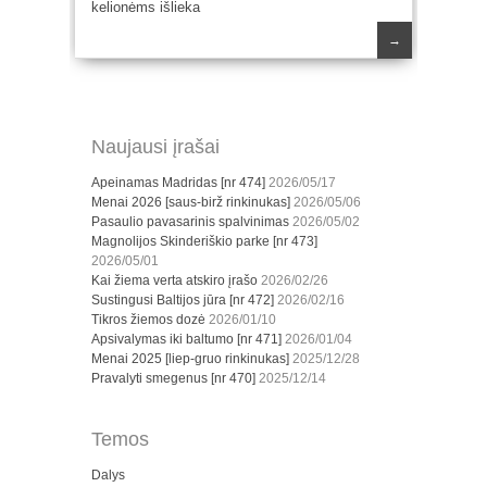
kelionėms išlieka
→
Naujausi įrašai
Apeinamas Madridas [nr 474]
2026/05/17
Menai 2026 [saus-birž rinkinukas]
2026/05/06
Pasaulio pavasarinis spalvinimas
2026/05/02
Magnolijos Skinderiškio parke [nr 473]
2026/05/01
Kai žiema verta atskiro įrašo
2026/02/26
Sustingusi Baltijos jūra [nr 472]
2026/02/16
Tikros žiemos dozė
2026/01/10
Apsivalymas iki baltumo [nr 471]
2026/01/04
Menai 2025 [liep-gruo rinkinukas]
2025/12/28
Pravalyti smegenus [nr 470]
2025/12/14
Temos
Dalys