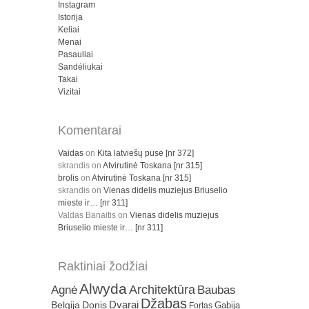
Instagram
Istorija
Keliai
Menai
Pasauliai
Sandėliukai
Takai
Vizitai
Komentarai
Vaidas
on
Kita latviešų pusė [nr 372]
skrandis
on
Atvirutinė Toskana [nr 315]
brolis
on
Atvirutinė Toskana [nr 315]
skrandis
on
Vienas didelis muziejus Briuselio
mieste ir… [nr 311]
Valdas Banaitis
on
Vienas didelis muziejus
Briuselio mieste ir… [nr 311]
Raktiniai žodžiai
Alwyda
Architektūra
Agnė
Baubas
Džabas
Dvarai
Belgija
Donis
Gabija
Fortas