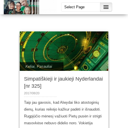
Keliai
,
Pasauliai
Simpatiškieji ir jaukieji Nyderlandai
[nr 325]
2017/08/20
Taip jau gavosis, kad Alwydai liko atostoginių
dienų, kurias reikėjo kažkur padėti ir išnaudoti.
Rugpjūčio mėnesį važiuoti Pietų pusėn ir strigti
masovkėse nebuvo didelio noro. Vokietija