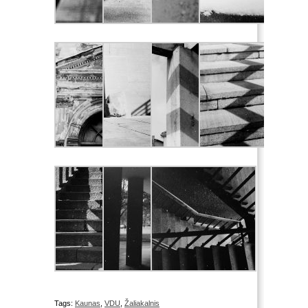
Tags:
Kaunas
,
VDU
,
Žaliakalnis