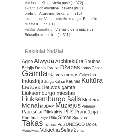
Vaidas
on
Kita latviešų pusė [nr 372]
skrandis
on
Atvirutinė Toskana [nr 315]
brolis
on
Atvirutinė Toskana [nr 315]
skrandis
on
Vienas didelis muziejus Briuselio
mieste ir… [nr 311]
Valdas Banaitis
on
Vienas didelis muziejus
Briuselio mieste ir… [nr 311]
Raktiniai žodžiai
Alwyda
Architektūra
Agnė
Baubas
Džabas
Dvarai
Belgija
Donis
Gabija
Fortas
Gamta
Gatvės menas
Ina
Gėlės
Kultūra
Industrija
Kaunas
Jurga
Kalnai
Lietuva
Lietuvos gamta
Liuksemburgo miestas
Liuksemburgo šalis
Medeina
Muziejus
Menai
MUDAM
Palanga
Pilis
Prancūzija
Paukščiai
Piliakalnis
Simas
Romėnai
Rūta
Spalvos
Rugilė
Takas
Uolos
UNESCO
Tomas Pub
Vokietija
Šefas
Žiema
Vienuolynas