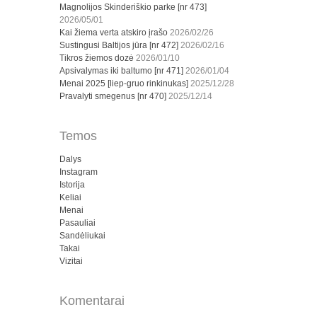
Magnolijos Skinderiškio parke [nr 473]
2026/05/01
Kai žiema verta atskiro įrašo
2026/02/26
Sustingusi Baltijos jūra [nr 472]
2026/02/16
Tikros žiemos dozė
2026/01/10
Apsivalymas iki baltumo [nr 471]
2026/01/04
Menai 2025 [liep-gruo rinkinukas]
2025/12/28
Pravalyti smegenus [nr 470]
2025/12/14
Temos
Dalys
Instagram
Istorija
Keliai
Menai
Pasauliai
Sandėliukai
Takai
Vizitai
Komentarai