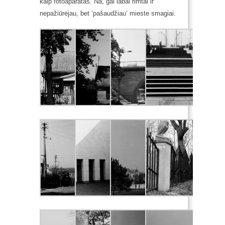
kaip
fotoaparatas. Na, gal labai rimtai ir
nepažiūrėjau, bet ‘pašaudžiau’ mieste smagiai.