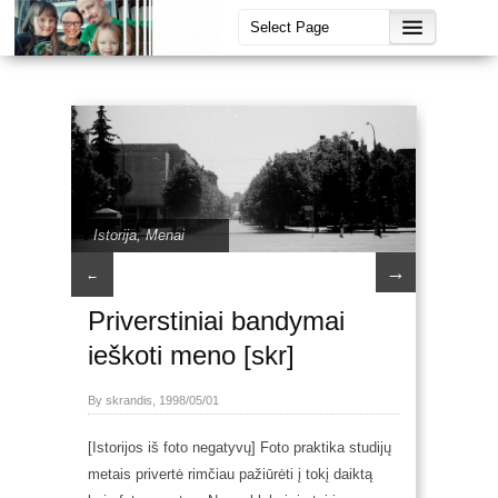
Istorija
,
Menai
→
←
Priverstiniai bandymai
ieškoti meno [skr]
By skrandis, 1998/05/01
[Istorijos iš foto negatyvų] Foto praktika studijų
metais privertė rimčiau pažiūrėti į tokį daiktą