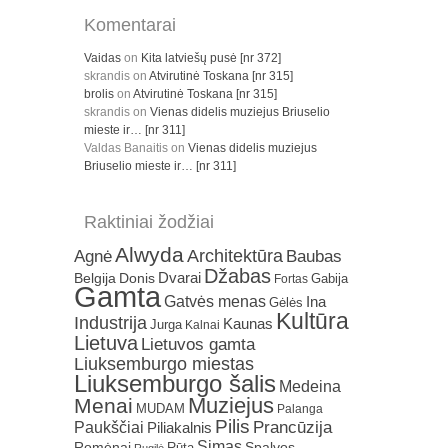
Komentarai
Vaidas
on
Kita latviešų pusė [nr 372]
skrandis
on
Atvirutinė Toskana [nr 315]
brolis
on
Atvirutinė Toskana [nr 315]
skrandis
on
Vienas didelis muziejus Briuselio
mieste ir… [nr 311]
Valdas Banaitis
on
Vienas didelis muziejus
Briuselio mieste ir… [nr 311]
Raktiniai žodžiai
Alwyda
Architektūra
Agnė
Baubas
Džabas
Dvarai
Belgija
Donis
Gabija
Fortas
Gamta
Gatvės menas
Ina
Gėlės
Kultūra
Industrija
Kaunas
Jurga
Kalnai
Lietuva
Lietuvos gamta
Liuksemburgo miestas
Liuksemburgo šalis
Medeina
Muziejus
Menai
MUDAM
Palanga
Pilis
Prancūzija
Paukščiai
Piliakalnis
Simas
Romėnai
Rūta
Spalvos
Rugilė