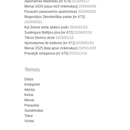
Apeinamas Madridas [nr 474]
2026/05/17
Menai 2026 [saus-birž rinkinukas]
2026/05/06
Pasaulio pavasarinis spalvinimas
2026/05/02
Magnolijos Skinderiškio parke [nr 473]
2026/05/01
Kai žiema verta atskiro įrašo
2026/02/26
Sustingusi Baltijos jūra [nr 472]
2026/02/16
Tikros žiemos dozė
2026/01/10
Apsivalymas iki baltumo [nr 471]
2026/01/04
Menai 2025 [liep-gruo rinkinukas]
2025/12/28
Pravalyti smegenus [nr 470]
2025/12/14
Temos
Dalys
Instagram
Istorija
Keliai
Menai
Pasauliai
Sandėliukai
Takai
Vizitai