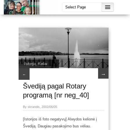
Istorija
,
Keliai
→
←
Švediją pagal Rotary
programą [nr neg_40]
By skrandis, 2002/06/05
[Istorijos iš foto negatyvų] Alwydos kelionė į
Švediją. Daugiau pasakojimo bus vėliau.