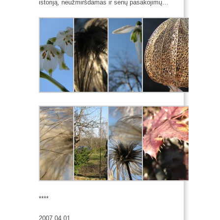
istoriją, neužmiršdamas ir senų pasakojimų…
****
2007.04.01