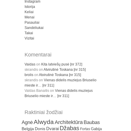
Instagram
Istorija
Keliai
Menai
Pasauliai
Sandėliukai
Takai
Vizitai
Komentarai
Vaidas
on
Kita latviešų pusė [nr 372]
skrandis
on
Atvirutinė Toskana [nr 315]
brolis
on
Atvirutinė Toskana [nr 315]
skrandis
on
Vienas didelis muziejus Briuselio
mieste ir… [nr 311]
Valdas Banaitis
on
Vienas didelis muziejus
Briuselio mieste ir… [nr 311]
Raktiniai žodžiai
Alwyda
Architektūra
Agnė
Baubas
Džabas
Dvarai
Belgija
Donis
Gabija
Fortas