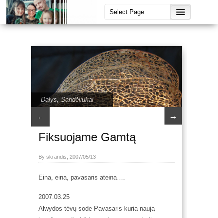
Dalys
,
Sandėliukai
→
←
Fiksuojame Gamtą
By skrandis, 2007/05/13
Eina, eina, pavasaris ateina….
2007.03.25
Alwydos tėvų sode Pavasaris kuria naują