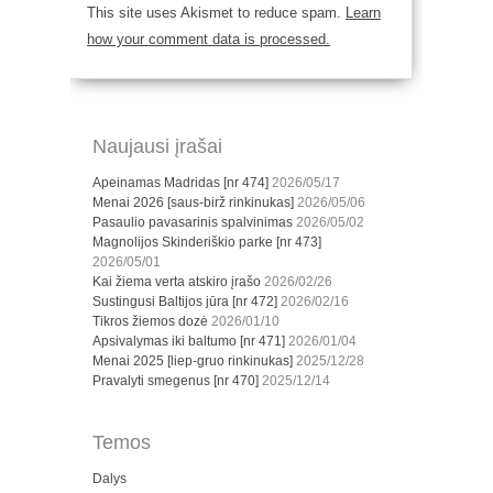
This site uses Akismet to reduce spam.
Learn
how your comment data is processed.
Naujausi įrašai
Apeinamas Madridas [nr 474]
2026/05/17
Menai 2026 [saus-birž rinkinukas]
2026/05/06
Pasaulio pavasarinis spalvinimas
2026/05/02
Magnolijos Skinderiškio parke [nr 473]
2026/05/01
Kai žiema verta atskiro įrašo
2026/02/26
Sustingusi Baltijos jūra [nr 472]
2026/02/16
Tikros žiemos dozė
2026/01/10
Apsivalymas iki baltumo [nr 471]
2026/01/04
Menai 2025 [liep-gruo rinkinukas]
2025/12/28
Pravalyti smegenus [nr 470]
2025/12/14
Temos
Dalys