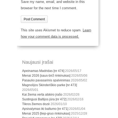
Save my name, email, and website in this
browser for the next time I comment.
This site uses Akismet to reduce spam.
Learn
how your comment data is processed.
Naujausi įrašai
Apeinamas Madridas [nr 474]
2026/05/17
Menai 2026 [saus-birž rinkinukas]
2026/05/06
Pasaulio pavasarinis spalvinimas
2026/05/02
Magnolijos Skinderiškio parke [nr 473]
2026/05/01
Kai žiema verta atskiro įrašo
2026/02/26
Sustingusi Baltijos jūra [nr 472]
2026/02/16
Tikros žiemos dozė
2026/01/10
Apsivalymas iki baltumo [nr 471]
2026/01/04
Menai 2025 [liep-gruo rinkinukas]
2025/12/28