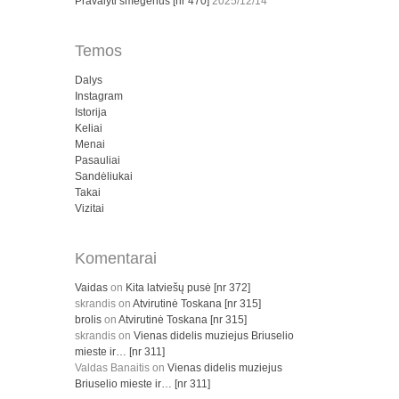
Pravalyti smegenus [nr 470]
2025/12/14
Temos
Dalys
Instagram
Istorija
Keliai
Menai
Pasauliai
Sandėliukai
Takai
Vizitai
Komentarai
Vaidas
on
Kita latviešų pusė [nr 372]
skrandis
on
Atvirutinė Toskana [nr 315]
brolis
on
Atvirutinė Toskana [nr 315]
skrandis
on
Vienas didelis muziejus Briuselio
mieste ir… [nr 311]
Valdas Banaitis
on
Vienas didelis muziejus
Briuselio mieste ir… [nr 311]