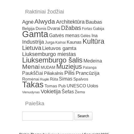
Raktiniai žodžiai
Alwyda
Architektūra
Agnė
Baubas
Džabas
Dvarai
Belgija
Donis
Gabija
Fortas
Gamta
Gatvės menas
Ina
Gėlės
Kultūra
Industrija
Kaunas
Jurga
Kalnai
Lietuva
Lietuvos gamta
Liuksemburgo miestas
Liuksemburgo šalis
Medeina
Muziejus
Menai
MUDAM
Palanga
Pilis
Prancūzija
Paukščiai
Piliakalnis
Simas
Romėnai
Rūta
Spalvos
Rugilė
Takas
Uolos
UNESCO
Tomas Pub
Vokietija
Šefas
Žiema
Vienuolynas
Paieška
Search
for: