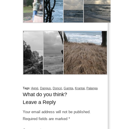
Tags:
Agnė
,
Dangus
,
Doncė
,
Gamta
,
Krantai
,
Palanga
What do you think?
Leave a Reply
Your email address will not be published.
Required fields are marked
*