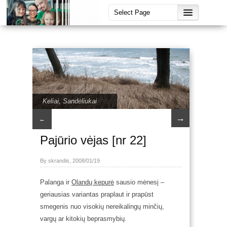
Keliai
,
Sandėliukai
→
←
Pajūrio vėjas [nr 22]
By skrandis, 2008/01/19
Palanga ir
Olandų kepurė
sausio mėnesį –
geriausias variantas praplaut ir prapūst
smegenis nuo visokių nereikalingų minčių,
vargų ar kitokių beprasmybių.