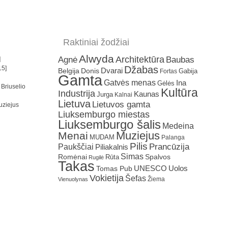
Raktiniai žodžiai
Alwyda
Architektūra
Agnė
Baubas
]
Džabas
15]
Dvarai
Belgija
Donis
Gabija
Fortas
Gamta
Gatvės menas
Ina
Gėlės
 Briuselio
Kultūra
Industrija
Kaunas
Jurga
Kalnai
Lietuva
Lietuvos gamta
uziejus
Liuksemburgo miestas
Liuksemburgo šalis
Medeina
Muziejus
Menai
MUDAM
Palanga
Pilis
Prancūzija
Paukščiai
Piliakalnis
Simas
Romėnai
Rūta
Spalvos
Rugilė
Takas
Uolos
UNESCO
Tomas Pub
Vokietija
Šefas
Žiema
Vienuolynas