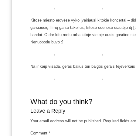
Kitose miesto erdvėse vyko įvairiausi kitokie koncertai – did
garsiausių filmų garso takelius, kitose scenose siautėjo dj [t
bandai. O dar kitu metu arba kitoje vietoje ausis gasdino sk
Nenuobodu buvo :]
Na ir kaip visada, geras balius turi baigtis gerais fejeverkais 
What do you think?
Leave a Reply
Your email address will not be published.
Required fields a
Comment
*