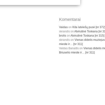
Komentarai
Vaidas
on
Kita latviešų pusė [nr 372
skrandis
on
Atvirutinė Toskana [nr 3
brolis
on
Atvirutinė Toskana [nr 315]
skrandis
on
Vienas didelis muziejus
mieste ir… [nr 311]
Valdas Banaitis
on
Vienas didelis m
Briuselio mieste ir… [nr 311]