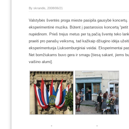
By skrandis, 2008/06/21
Valstybės šventės proga mieste pasipila gausybė koncertų. V
eksperimentinė muzika.
Būtent į pastarosios koncertą “peti
nupėdinom. Prieš trejus metus per tą pačią šventę teko lanky
praeiti pro panašų veiksmą, tad kažkaip džiugino idėja užeiti 
eksperimentuoja Liuksemburginiai veidai. Eksperimentai pas
Net bomžiukams buvo gera ir smagu [tiesą sakant, jiems bu
vaišino alumi].