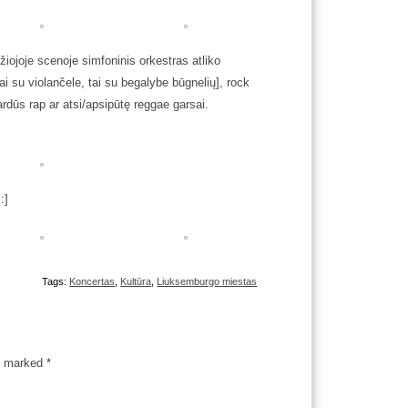
žiojoje scenoje simfoninis orkestras atliko
ai su violančele, tai su begalybe būgnelių], rock
ardūs rap ar atsi/apsipūtę reggae garsai.
:]
Tags:
Koncertas
,
Kultūra
,
Liuksemburgo miestas
re marked
*