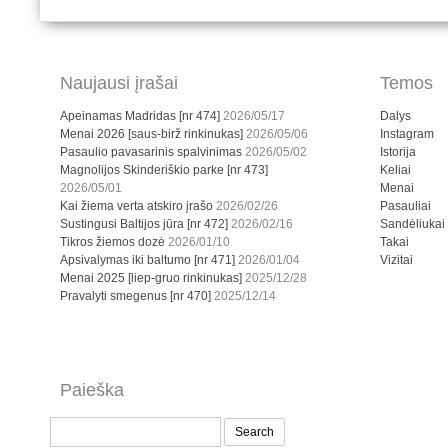
Naujausi įrašai
Temos
Apeinamas Madridas [nr 474]
2026/05/17
Dalys
Menai 2026 [saus-birž rinkinukas]
2026/05/06
Instagram
Pasaulio pavasarinis spalvinimas
2026/05/02
Istorija
Magnolijos Skinderiškio parke [nr 473]
Keliai
2026/05/01
Menai
Kai žiema verta atskiro įrašo
2026/02/26
Pasauliai
Sustingusi Baltijos jūra [nr 472]
2026/02/16
Sandėliukai
Tikros žiemos dozė
2026/01/10
Takai
Apsivalymas iki baltumo [nr 471]
2026/01/04
Vizitai
Menai 2025 [liep-gruo rinkinukas]
2025/12/28
Pravalyti smegenus [nr 470]
2025/12/14
Paieška
Search
for: