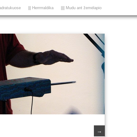
adratukuose
||| Herrrrraldika
|||| Mudu ant žemėlapio
i
→