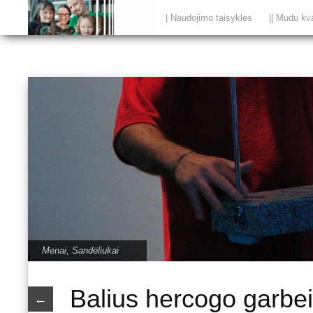
| Naudojimo taisykles
|| Mudu kv
Menai
,
Sandėliukai
Balius hercogo garbe
←