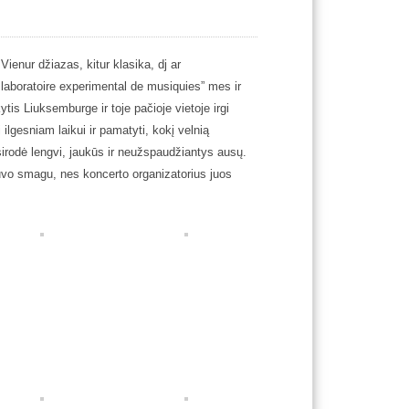
ienur džiazas, kitur klasika, dj ar
t laboratoire experimental de musiquies” mes ir
tis Liuksemburge ir toje pačioje vietoje irgi
ilgesniam laikui ir pamatyti, kokį velnią
irodė lengvi, jaukūs ir neužspaudžiantys ausų.
vo smagu, nes koncerto organizatorius juos