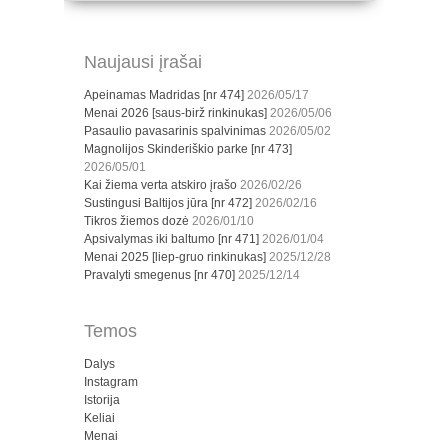
Naujausi įrašai
Apeinamas Madridas [nr 474]
2026/05/17
Menai 2026 [saus-birž rinkinukas]
2026/05/06
Pasaulio pavasarinis spalvinimas
2026/05/02
Magnolijos Skinderiškio parke [nr 473]
2026/05/01
Kai žiema verta atskiro įrašo
2026/02/26
Sustingusi Baltijos jūra [nr 472]
2026/02/16
Tikros žiemos dozė
2026/01/10
Apsivalymas iki baltumo [nr 471]
2026/01/04
Menai 2025 [liep-gruo rinkinukas]
2025/12/28
Pravalyti smegenus [nr 470]
2025/12/14
Temos
Dalys
Instagram
Istorija
Keliai
Menai