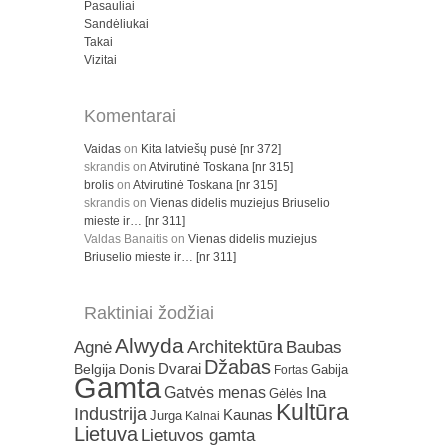
Pasauliai
Sandėliukai
Takai
Vizitai
Komentarai
Vaidas
on
Kita latviešų pusė [nr 372]
skrandis
on
Atvirutinė Toskana [nr 315]
brolis
on
Atvirutinė Toskana [nr 315]
skrandis
on
Vienas didelis muziejus Briuselio
mieste ir… [nr 311]
Valdas Banaitis
on
Vienas didelis muziejus
Briuselio mieste ir… [nr 311]
Raktiniai žodžiai
Alwyda
Architektūra
Agnė
Baubas
Džabas
Dvarai
Belgija
Donis
Gabija
Fortas
Gamta
Gatvės menas
Ina
Gėlės
Kultūra
Industrija
Kaunas
Jurga
Kalnai
Lietuva
Lietuvos gamta