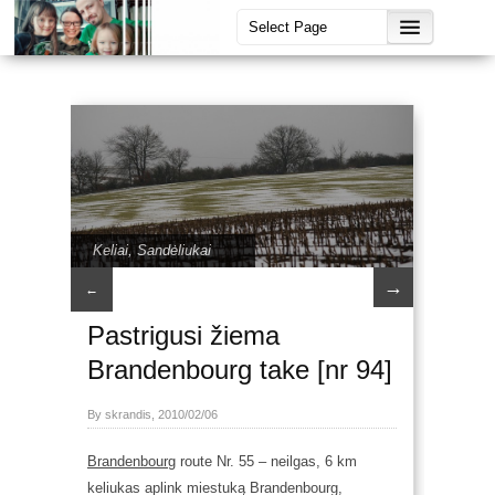
Keliai
,
Sandėliukai
→
←
Pastrigusi žiema
Brandenbourg take [nr 94]
By skrandis, 2010/02/06
Brandenbourg
route Nr. 55 – neilgas, 6 km
keliukas aplink miestuką Brandenbourg,