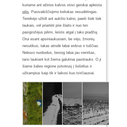
kuriame ant aštrios kalvos stovi gerokai apleista
pilis
.
Pasivaikščiojimo keliukas nesudėtingas.
Tereikėjo užkilt ant aukšto kalno, paeiti šiek tiek
laukais, vėl priartėti prie šlaito ir nuo ten
pasigrožėjus pilimi, leistis atgal į tako pradžią.
Orui esant apsiniaukusiam, be vėjo, žmonių
nesutikus, takas atrodė labai erdvus ir tuščias.
Nebuvo nuobodus, tiesiog labai jau vienišas,
tarsi laukiant kol žiema galutinai pasitrauks. O ji
šiame šalies regione įsitvėrusį į šešėlius ir
užkampius kaip tik ir laikosi kuo tvirčiausiai.