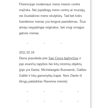
Florencijoje modernaus meno miesto centre
mažoka. Nei įspūdingų meno centrų ar muziejų,
nei šiuolaikinio meno skulptūrų. Tad bet koks
šiandienos menas yra lengvai pastebimas. Šiuo
atveju neypatingai originalus, bet visgi smagus
gatvės menas.
2011.02.19
Diena prasideda prie
San Croce bažnyčios
ir
joje esančių tapybos bei kitų istorinių objektų
(joje yra Dante, Michelangelo Buonarroti, Galileo
Galilei ir kitų garsenybių kapai. Nors Dante iš
tikrųjų palaidotas Ravenna mieste)