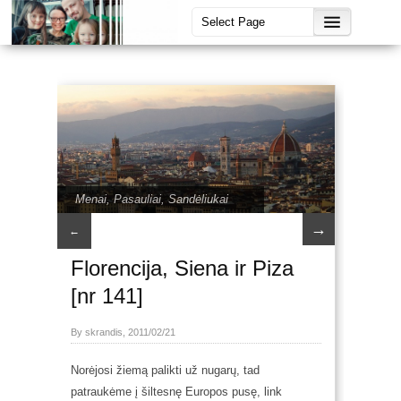
Menai
,
Pasauliai
,
Sandėliukai
→
←
Florencija, Siena ir Piza
[nr 141]
By skrandis, 2011/02/21
Norėjosi žiemą palikti už nugarų, tad
patraukėme į šiltesnę Europos pusę, link