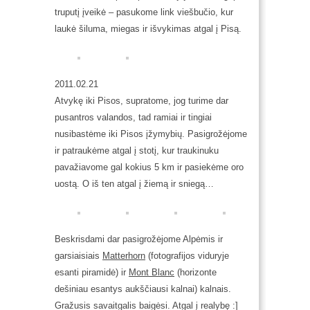
truputį įveikė – pasukome link viešbučio, kur
laukė šiluma, miegas ir išvykimas atgal į Pisą.
2011.02.21
Atvykę iki Pisos, supratome, jog turime dar
pusantros valandos, tad ramiai ir tingiai
nusibastėme iki Pisos įžymybių. Pasigrožėjome
ir patraukėme atgal į stotį, kur traukinuku
pavažiavome gal kokius 5 km ir pasiekėme oro
uostą. O iš ten atgal į žiemą ir sniegą…
Beskrisdami dar pasigrožėjome Alpėmis ir
garsiaisiais
Matterhorn
(fotografijos viduryje
esanti piramidė) ir
Mont Blanc
(horizonte
dešiniau esantys aukščiausi kalnai) kalnais.
Gražusis savaitgalis baigėsi. Atgal į realybę :]