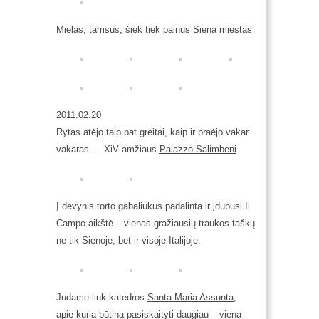
Mielas, tamsus, šiek tiek painus Siena miestas
2011.02.20
Rytas atėjo taip pat greitai, kaip ir praėjo vakar
vakaras… XiV amžiaus
Palazzo Salimbeni
Į devynis torto gabaliukus padalinta ir įdubusi Il
Campo aikštė – vienas gražiausių traukos taškų
ne tik Sienoje, bet ir visoje Italijoje.
Judame link katedros
Santa Maria Assunta,
apie kurią būtina pasiskaityti daugiau – viena