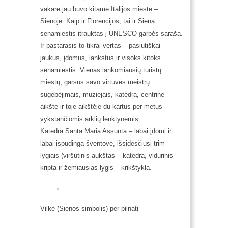
vakare jau buvo kitame Italijos mieste –
Sienoje. Kaip ir Florencijos, tai ir
Siena
senamiestis įtrauktas į UNESCO garbės sąrašą.
Ir pastarasis to tikrai vertas – pasiutiškai
jaukus, įdomus, lankstus ir visoks kitoks
senamiestis. Vienas lankomiausių turistų
miestų, garsus savo virtuvės meistrų
sugebėjimais, muziejais, katedra, centrine
aikšte ir toje aikštėje du kartus per metus
vykstančiomis arklių lenktynėmis.
Katedra Santa Maria Assunta – labai įdomi ir
labai įspūdinga šventovė, išsidėsčiusi trim
lygiais (viršutinis aukštas – katedra, vidurinis –
kripta ir žemiausias lygis – krikštykla.
Vilkė (Sienos simbolis) per pilnatį