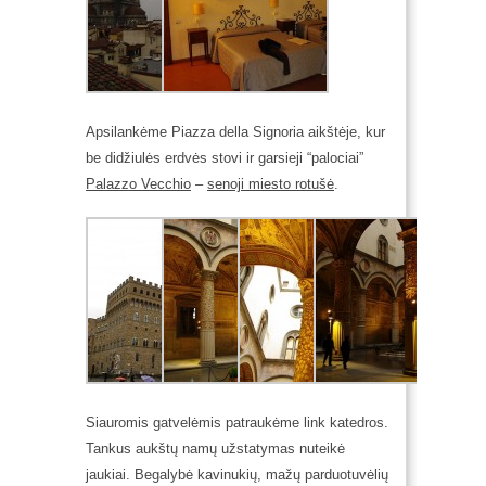
Apsilankėme Piazza della Signoria aikštėje, kur
be didžiulės erdvės stovi ir garsieji “palociai”
Palazzo Vecchio
–
senoji miesto rotušė
.
Siauromis gatvelėmis patraukėme link katedros.
Tankus aukštų namų užstatymas nuteikė
jaukiai. Begalybė kavinukių, mažų parduotuvėlių