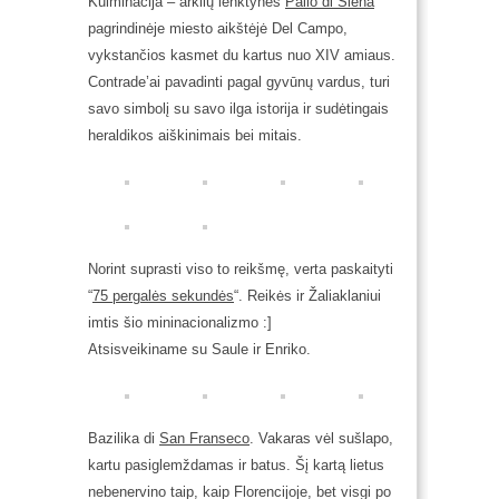
Kulminacija – arklių lenktynės
Palio di Siena
pagrindinėje miesto aikštėjė Del Campo,
vykstančios kasmet du kartus nuo XIV amiaus.
Contrade’ai pavadinti pagal gyvūnų vardus, turi
savo simbolį su savo ilga istorija ir sudėtingais
heraldikos aiškinimais bei mitais.
Norint suprasti viso to reikšmę, verta paskaityti
“
75 pergalės sekundės
“. Reikės ir Žaliaklaniui
imtis šio mininacionalizmo :]
Atsisveikiname su Saule ir Enriko.
Bazilika di
San Franseco
. Vakaras vėl sušlapo,
kartu pasiglemždamas ir batus. Šį kartą lietus
nebenervino taip, kaip Florencijoje, bet visgi po