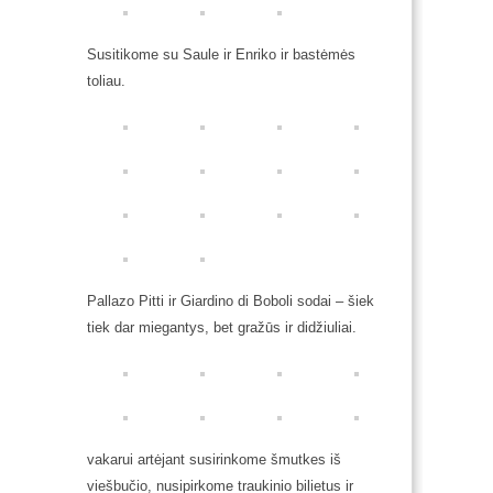
Susitikome su Saule ir Enriko ir bastėmės
toliau.
Pallazo Pitti ir Giardino di Boboli sodai – šiek
tiek dar miegantys, bet gražūs ir didžiuliai.
vakarui artėjant susirinkome šmutkes iš
viešbučio, nusipirkome traukinio bilietus ir