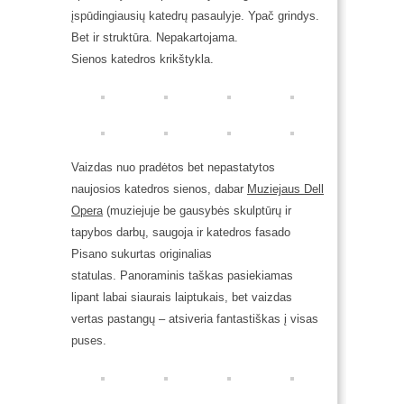
įspūdingiausių katedrų pasaulyje. Ypač grindys.
Bet ir struktūra. Nepakartojama.
Sienos katedros krikštykla.
Vaizdas nuo pradėtos bet nepastatytos
naujosios katedros sienos, dabar
Muziejaus Dell
Opera
(muziejuje be gausybės skulptūrų ir
tapybos darbų, saugoja ir katedros fasado
Pisano sukurtas originalias
statulas. Panoraminis taškas pasiekiamas
lipant labai siaurais laiptukais, bet vaizdas
vertas pastangų – atsiveria fantastiškas į visas
puses.