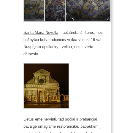
Santa Maria Novella
– apžiūrėta iš išorės, nes
bažnyčia ketvirtadieniais veikia vos iki 16 val.
Nuspręsta apsilankyti vėliau, nes ji verta
dėmesio.
Lietus ėmė nervinti, tad sočiai ir prabangiai
pavalgę smagiame restorančike, patraukėm į