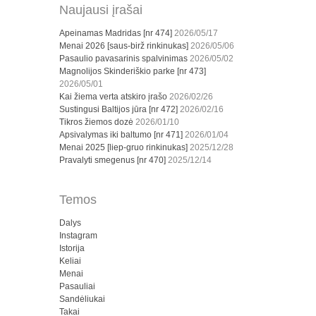
Naujausi įrašai
Apeinamas Madridas [nr 474]
2026/05/17
Menai 2026 [saus-birž rinkinukas]
2026/05/06
Pasaulio pavasarinis spalvinimas
2026/05/02
Magnolijos Skinderiškio parke [nr 473]
2026/05/01
Kai žiema verta atskiro įrašo
2026/02/26
Sustingusi Baltijos jūra [nr 472]
2026/02/16
Tikros žiemos dozė
2026/01/10
Apsivalymas iki baltumo [nr 471]
2026/01/04
Menai 2025 [liep-gruo rinkinukas]
2025/12/28
Pravalyti smegenus [nr 470]
2025/12/14
Temos
Dalys
Instagram
Istorija
Keliai
Menai
Pasauliai
Sandėliukai
Takai