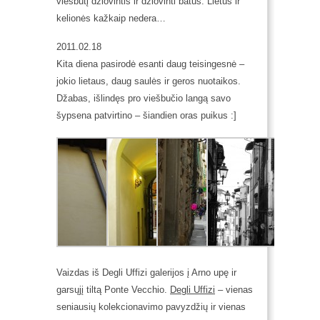
viešbutį džiovintis ir džiovinti batus. Lietus ir
kelionės kažkaip nedera…
2011.02.18
Kita diena pasirodė esanti daug teisingesnė –
jokio lietaus, daug saulės ir geros nuotaikos.
Džabas, išlindęs pro viešbučio langą savo
šypsena patvirtino – šiandien oras puikus :]
Vaizdas iš Degli Uffizi galerijos į Arno upę ir
garsųjį tiltą Ponte Vecchio.
Degli Uffizi
– vienas
seniausių kolekcionavimo pavyzdžių ir vienas