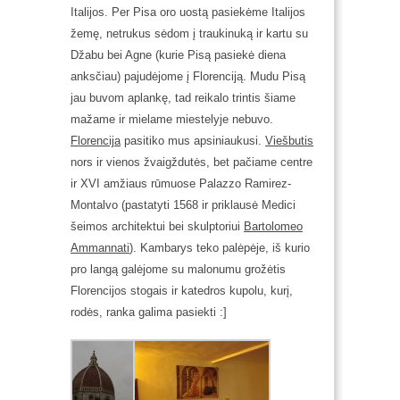
Italijos.
Per Pisa oro uostą pasiekėme Italijos
žemę, netrukus sėdom į traukinuką ir kartu su
Džabu bei Agne (kurie Pisą pasiekė diena
anksčiau) pajudėjome į Florenciją. Mudu Pisą
jau buvom aplankę, tad reikalo trintis šiame
mažame ir mielame miestelyje nebuvo.
Florencija
pasitiko mus apsiniaukusi.
Viešbutis
nors ir vienos žvaigždutės, bet pačiame centre
ir XVI amžiaus rūmuose Palazzo Ramirez-
Montalvo (pastatyti 1568 ir priklausė Medici
šeimos architektui bei skulptoriui
Bartolomeo
Ammannati
). Kambarys teko palėpėje, iš kurio
pro langą galėjome su malonumu grožėtis
Florencijos stogais ir katedros kupolu, kurį,
rodės, ranka galima pasiekti :]