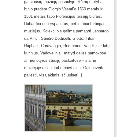
garsiausių muziejų pasaulyje. Rūmų statyba
buvo pradėta Giorgio Vasari’o 1560 metais ir
1581 metais tapo Florencijos teisėjų biurais.
Dabar čia neperspaustas, bet ir labai turtingas
muziejus. Kolekcijoje galima pamatyti Leonardo
da Vinci, Sandro Botticelli, Giotto, Titian,
Raphael, Caravaggio, Rembrandt Van Rijn ir kitų
kūrinius. Vadovėliniai, matyti dailės pamokose
ar menotyros studijų paskaitose – šiame
muziejuje realiai kabo prieš akis. Gali beveik
paliesti, visą akimis iščiupinėti :]