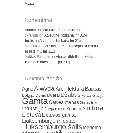
Vizitai
Komentarai
Vaidas
on
Kita latviešų pusė [nr 372]
skrandis
on
Atvirutinė Toskana [nr 315]
brolis
on
Atvirutinė Toskana [nr 315]
skrandis
on
Vienas didelis muziejus Briuselio
mieste ir… [nr 311]
Valdas Banaitis
on
Vienas didelis muziejus
Briuselio mieste ir… [nr 311]
Raktiniai žodžiai
Alwyda
Architektūra
Agnė
Baubas
Džabas
Dvarai
Belgija
Donis
Gabija
Fortas
Gamta
Gatvės menas
Ina
Gėlės
Kultūra
Industrija
Kaunas
Jurga
Kalnai
Lietuva
Lietuvos gamta
Liuksemburgo miestas
Liuksemburgo šalis
Medeina