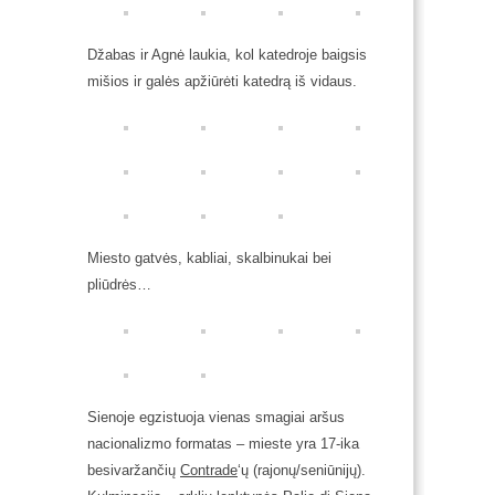
Džabas ir Agnė laukia, kol katedroje baigsis
mišios ir galės apžiūrėti katedrą iš vidaus.
Miesto gatvės, kabliai, skalbinukai bei
pliūdrės…
Sienoje egzistuoja vienas smagiai aršus
nacionalizmo formatas – mieste yra 17-ika
besivaržančių
Contrade
‘ų (rajonų/seniūnijų).