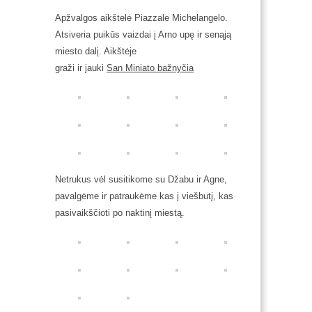
Apžvalgos aikštelė Piazzale Michelangelo.
Atsiveria puikūs vaizdai į Arno upę ir senąją
miesto dalį. Aikštėje
graži ir jauki
San Miniato bažnyčia
Netrukus vėl susitikome su Džabu ir Agne,
pavalgėme ir patraukėme kas į viešbutį, kas
pasivaikščioti po naktinį miestą.