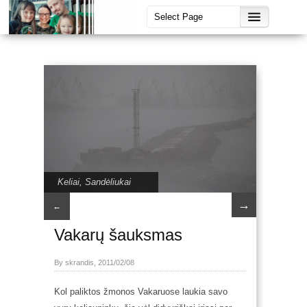
Keliai
,
Sandėliukai
→
←
Vakarų šauksmas
By skrandis, 2011/02/08
Kol paliktos žmonos Vakaruose laukia savo