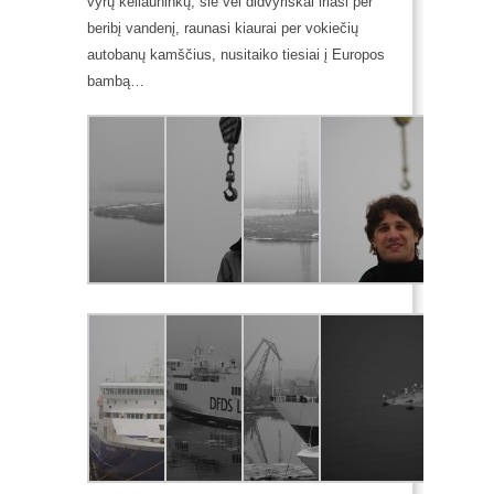
vyrų keliauninkų, šie vėl didvyriškai iriasi per
beribį vandenį,
raunasi kiaurai per vokiečių
autobanų kamščius, nusitaiko tiesiai į Europos
bambą…