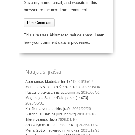
Save my name, email, and website in this
browser for the next time I comment.
This site uses Akismet to reduce spam.
Learn
how your comment data is processed.
Naujausi įrašai
Apeinamas Madridas [nr 474]
2026/05/17
Menai 2026 [saus-birž rinkinukas]
2026/05/06
Pasaulio pavasarinis spalvinimas
2026/05/02
Magnolijos Skinderiškio parke [nr 473]
2026/05/01
Kai žiema verta atskiro įrašo
2026/02/26
Sustingusi Baltijos jūra [nr 472]
2026/02/16
Tikros žiemos dozė
2026/01/10
Apsivalymas iki baltumo [nr 471]
2026/01/04
Menai 2025 [liep-gruo rinkinukas]
2025/12/28