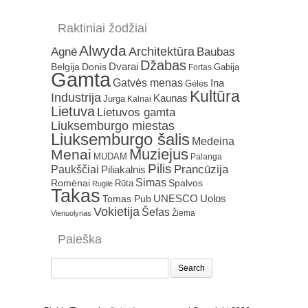
Raktiniai žodžiai
Alwyda
Architektūra
Agnė
Baubas
Džabas
Dvarai
Belgija
Donis
Gabija
Fortas
Gamta
Gatvės menas
Ina
Gėlės
Kultūra
Industrija
Kaunas
Jurga
Kalnai
Lietuva
Lietuvos gamta
Liuksemburgo miestas
Liuksemburgo šalis
Medeina
Muziejus
Menai
MUDAM
Palanga
Pilis
Prancūzija
Paukščiai
Piliakalnis
Simas
Romėnai
Rūta
Spalvos
Rugilė
Takas
Uolos
UNESCO
Tomas Pub
Vokietija
Šefas
Žiema
Vienuolynas
Paieška
Search
for: