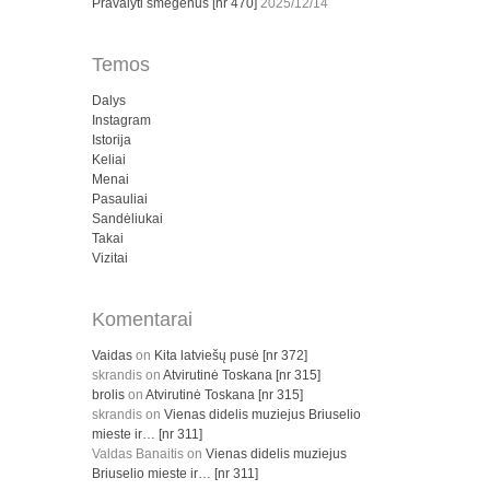
Pravalyti smegenus [nr 470]
2025/12/14
Temos
Dalys
Instagram
Istorija
Keliai
Menai
Pasauliai
Sandėliukai
Takai
Vizitai
Komentarai
Vaidas
on
Kita latviešų pusė [nr 372]
skrandis
on
Atvirutinė Toskana [nr 315]
brolis
on
Atvirutinė Toskana [nr 315]
skrandis
on
Vienas didelis muziejus Briuselio
mieste ir… [nr 311]
Valdas Banaitis
on
Vienas didelis muziejus
Briuselio mieste ir… [nr 311]