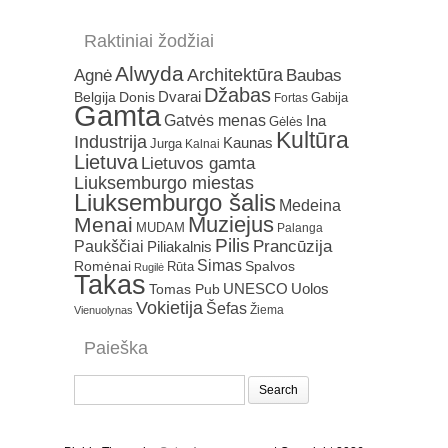
Raktiniai žodžiai
Alwyda
Architektūra
Agnė
Baubas
Džabas
Dvarai
Belgija
Donis
Gabija
Fortas
Gamta
Gatvės menas
Ina
Gėlės
Kultūra
Industrija
Kaunas
Jurga
Kalnai
Lietuva
Lietuvos gamta
Liuksemburgo miestas
Liuksemburgo šalis
Medeina
Muziejus
Menai
MUDAM
Palanga
Pilis
Prancūzija
Paukščiai
Piliakalnis
Simas
Romėnai
Rūta
Spalvos
Rugilė
Takas
Uolos
UNESCO
Tomas Pub
Vokietija
Šefas
Žiema
Vienuolynas
Paieška
Search
for: