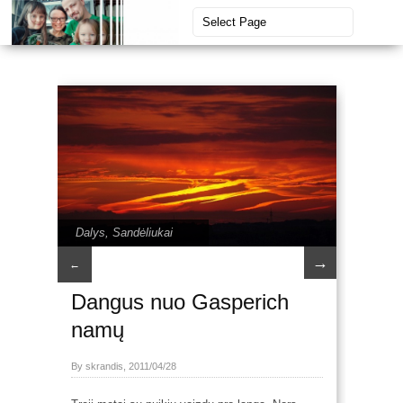
Dalys
,
Sandėliukai
→
←
Dangus nuo Gasperich
namų
By skrandis, 2011/04/28