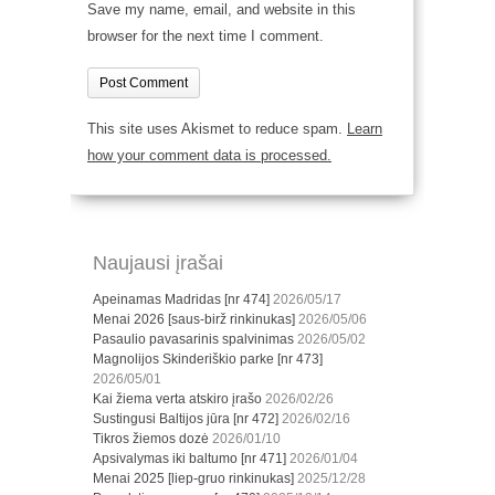
Save my name, email, and website in this
browser for the next time I comment.
This site uses Akismet to reduce spam.
Learn
how your comment data is processed.
Naujausi įrašai
Apeinamas Madridas [nr 474]
2026/05/17
Menai 2026 [saus-birž rinkinukas]
2026/05/06
Pasaulio pavasarinis spalvinimas
2026/05/02
Magnolijos Skinderiškio parke [nr 473]
2026/05/01
Kai žiema verta atskiro įrašo
2026/02/26
Sustingusi Baltijos jūra [nr 472]
2026/02/16
Tikros žiemos dozė
2026/01/10
Apsivalymas iki baltumo [nr 471]
2026/01/04
Menai 2025 [liep-gruo rinkinukas]
2025/12/28