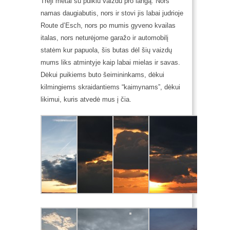
Treji metai su puikiu vaizdu pro langą.
Nors
namas daugiabutis, nors ir stovi jis labai judrioje
Route d’Esch, nors po mumis gyveno kvailas
italas, nors neturėjome garažo ir automobilį
statėm kur papuola, šis butas dėl šių vaizdų
mums liks atmintyje kaip labai mielas ir savas.
Dėkui puikiems buto šeimininkams, dėkui
kilmingiems skraidantiems “kaimynams”, dėkui
likimui, kuris atvedė mus į čia.