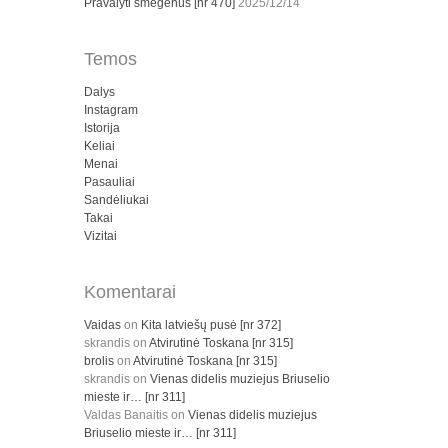
Pravalyti smegenus [nr 470]
2025/12/14
Temos
Dalys
Instagram
Istorija
Keliai
Menai
Pasauliai
Sandėliukai
Takai
Vizitai
Komentarai
Vaidas
on
Kita latviešų pusė [nr 372]
skrandis
on
Atvirutinė Toskana [nr 315]
brolis
on
Atvirutinė Toskana [nr 315]
skrandis
on
Vienas didelis muziejus Briuselio
mieste ir… [nr 311]
Valdas Banaitis
on
Vienas didelis muziejus
Briuselio mieste ir… [nr 311]