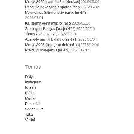
Menai 2026 [saus-birž rinkinukas]
2026/05/06
Pasaulio pavasarinis spalvinimas
2026/05/02
Magnolijos Skinderiškio parke [nr 473]
2026/05/01
Kai žiema verta atskiro įrašo
2026/02/26
Sustingusi Baltijos jūra [nr 472]
2026/02/16
Tikros žiemos dozė
2026/01/10
Apsivalymas iki baltumo [nr 471]
2026/01/04
Menai 2025 [liep-gruo rinkinukas]
2025/12/28
Pravalyti smegenus [nr 470]
2025/12/14
Temos
Dalys
Instagram
Istorija
Keliai
Menai
Pasauliai
Sandėliukai
Takai
Vizitai