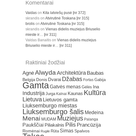
Komentarai
Vaidas
on
Kita latviešų pusė [nr 372]
skrandis
on
Atvirutinė Toskana [nr 315]
brolis
on
Atvirutinė Toskana [nr 315]
skrandis
on
Vienas didelis muziejus Briuselio
mieste ir… [nr 311]
Valdas Banaitis
on
Vienas didelis muziejus
Briuselio mieste ir… [nr 311]
Raktiniai žodžiai
Alwyda
Architektūra
Agnė
Baubas
Džabas
Dvarai
Belgija
Donis
Gabija
Fortas
Gamta
Gatvės menas
Ina
Gėlės
Kultūra
Industrija
Kaunas
Jurga
Kalnai
Lietuva
Lietuvos gamta
Liuksemburgo miestas
Liuksemburgo šalis
Medeina
Muziejus
Menai
MUDAM
Palanga
Pilis
Prancūzija
Paukščiai
Piliakalnis
Simas
Romėnai
Rūta
Spalvos
Rugilė