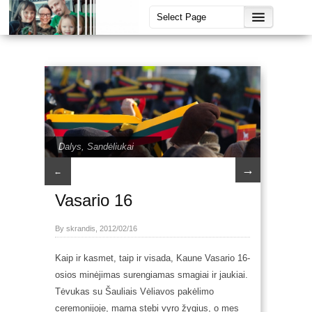
Dalys
,
Sandėliukai
→
←
Vasario 16
By skrandis, 2012/02/16
Kaip ir kasmet, taip ir visada, Kaune Vasario 16-
osios minėjimas surengiamas smagiai ir jaukiai.
Tėvukas su Šauliais Vėliavos pakėlimo
ceremonijoje, mama stebi vyro žygius, o mes