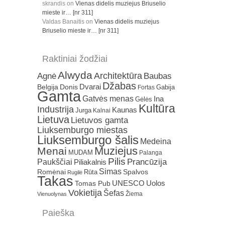
skrandis
on
Vienas didelis muziejus Briuselio
mieste ir… [nr 311]
Valdas Banaitis
on
Vienas didelis muziejus
Briuselio mieste ir… [nr 311]
Raktiniai žodžiai
Alwyda
Architektūra
Agnė
Baubas
Džabas
Dvarai
Belgija
Donis
Gabija
Fortas
Gamta
Gatvės menas
Ina
Gėlės
Kultūra
Industrija
Kaunas
Jurga
Kalnai
Lietuva
Lietuvos gamta
Liuksemburgo miestas
Liuksemburgo šalis
Medeina
Muziejus
Menai
MUDAM
Palanga
Pilis
Prancūzija
Paukščiai
Piliakalnis
Simas
Romėnai
Rūta
Spalvos
Rugilė
Takas
Uolos
UNESCO
Tomas Pub
Vokietija
Šefas
Žiema
Vienuolynas
Paieška