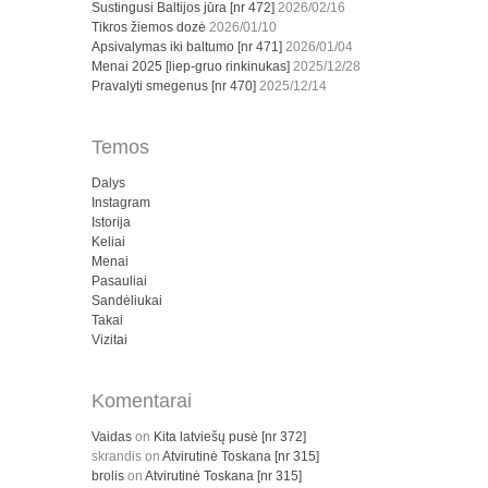
Sustingusi Baltijos jūra [nr 472]
2026/02/16
Tikros žiemos dozė
2026/01/10
Apsivalymas iki baltumo [nr 471]
2026/01/04
Menai 2025 [liep-gruo rinkinukas]
2025/12/28
Pravalyti smegenus [nr 470]
2025/12/14
Temos
Dalys
Instagram
Istorija
Keliai
Menai
Pasauliai
Sandėliukai
Takai
Vizitai
Komentarai
Vaidas
on
Kita latviešų pusė [nr 372]
skrandis
on
Atvirutinė Toskana [nr 315]
brolis
on
Atvirutinė Toskana [nr 315]