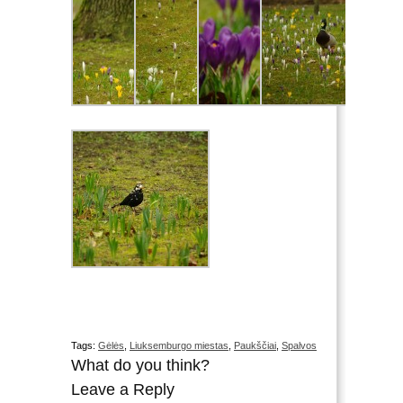
Tags:
Gėlės
,
Liuksemburgo miestas
,
Paukščiai
,
Spalvos
What do you think?
Leave a Reply