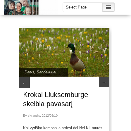
Dalys
,
Sandėliukai
→
←
Krokai Liuksemburge
skelbia pavasarį
By skrandis, 2012/03/10
Kol vyriška kompanija ardėsi dėl NeLKL taurės