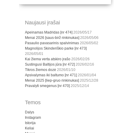
Naujausi įrašai
Apeinamas Madridas [nr 474]
2026/05/17
Menai 2026 [saus-birž rinkinukas]
2026/05/06
Pasaulio pavasarinis spalvinimas
2026/05/02
Magnolijos Skinderiškio parke [nr 473]
2026/05/01
Kai žiema verta atskiro įrašo
2026/02/26
Sustingusi Baltijos jūra [nr 472]
2026/02/16
Tikros žiemos dozė
2026/01/10
Apsivalymas iki baltumo [nr 471]
2026/01/04
Menai 2025 [liep-gruo rinkinukas]
2025/12/28
Pravalyti smegenus [nr 470]
2025/12/14
Temos
Dalys
Instagram
Istorija
Keliai