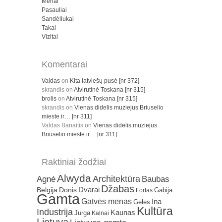
Menai
Pasauliai
Sandėliukai
Takai
Vizitai
Komentarai
Vaidas
on
Kita latviešų pusė [nr 372]
skrandis
on
Atvirutinė Toskana [nr 315]
brolis
on
Atvirutinė Toskana [nr 315]
skrandis
on
Vienas didelis muziejus Briuselio
mieste ir… [nr 311]
Valdas Banaitis
on
Vienas didelis muziejus
Briuselio mieste ir… [nr 311]
Raktiniai žodžiai
Alwyda
Architektūra
Agnė
Baubas
Džabas
Dvarai
Belgija
Donis
Gabija
Fortas
Gamta
Gatvės menas
Ina
Gėlės
Kultūra
Industrija
Kaunas
Jurga
Kalnai