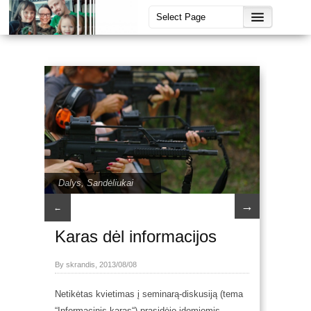
Dalys
,
Sandėliukai
→
←
Karas dėl informacijos
By skrandis, 2013/08/08
Netikėtas kvietimas į seminarą-diskusiją (tema
“
Informacinis karas
“) prasidėjo įdomiomis