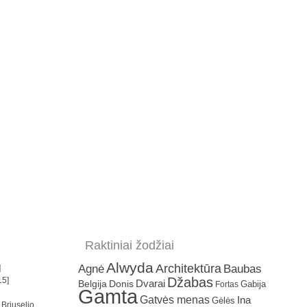
Raktiniai žodžiai
Alwyda
Architektūra
Agnė
Baubas
]
Džabas
15]
Dvarai
Belgija
Donis
Gabija
Fortas
Gamta
Gatvės menas
Ina
Gėlės
 Briuselio