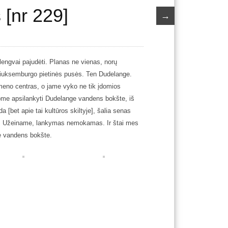
 [nr 229]
→
lengvai pajudėti. Planas ne vienas, norų
 Liuksemburgo pietinės pusės. Ten Dudelange.
meno centras, o jame vyko ne tik įdomios
jome apsilankyti Dudelange vandens bokšte, iš
 [bet apie tai kultūros skiltyje], šalia senas
yje]. Užeiname, lankymas nemokamas. Ir štai mes
me vandens bokšte.