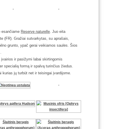
o esančiame
Reserve naturelle
. Juo eita
e (FR). Gražiai sutvarkytas, su aprašais,
pilno grunto, ypač gerai veikiamos saulės.
Šios
i.
įvairios ir pasižymi labai skirtingomis
r specialią formą ir spalvą turinčius žiedus.
rias jų turbūt net ir teisingai įvardijome.