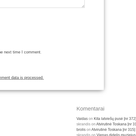
he next time I comment.
mment data is processed.
Komentarai
Vaidas
on
Kita latviešų pusė [nr 372
skrandis
on
Atvirutinė Toskana [nr 3
brolis
on
Atvirutinė Toskana [nr 315]
skrandis
on
Vienas didelis muziejus