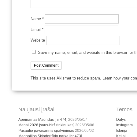
Name
*
Email
*
Website
Save my name, email, and website in this browser for t
This site uses Akismet to reduce spam.
Learn how your co
Naujausi įrašai
Temos
Apeinamas Madridas [nr 474]
2026/05/17
Dalys
Menai 2026 [saus-birž rinkinukas]
2026/05/06
Instagram
Pasaulio pavasarinis spalvinimas
2026/05/02
Istorija
Magnolijos Skinderiškio parke [nr 473]
Keliai