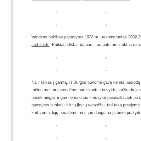
Vandens bokštas
pastatytas 1928 m
., rekonstruotas 2002-
architekte
. Puikiai atliktas darbas. Tas pats architektas dir
Na ir laikas į gamtą. Iš Jurgos buvome gavę keletą nuorodų į
tačiau mes nusprendėme surizikuoti ir nuvykti į kažkada jau
nesėkmingas ir gan nemalonus – nuvykę pasivaikščioti po d
gausybės bimbalų ir kitų įkyrių vabzdžių, tad taką praėjom
kartą orchidėjų neradome, nes jau dauguma jų buvo pražydė