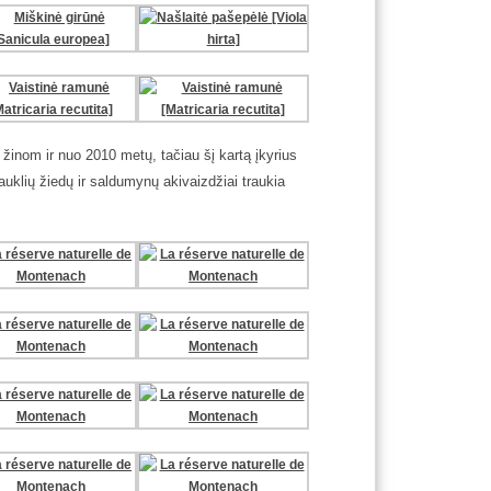
i žinom ir nuo 2010 metų, tačiau šį kartą įkyrius
uklių žiedų ir saldumynų akivaizdžiai traukia