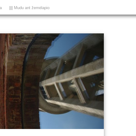
ka
|||| Mudu ant žemėlapio