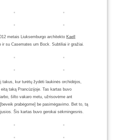
2012 metais Liuksemburgo architekto
Kaell
bo ir su Casemates um Bock. Subtiliai ir gražiai.
 takus, kur turėtų žydėti laukinės orchidėjos,
 eitą taką Prancūzijoje. Tas kartas buvo
arbo, šilto vakaro metu, užrisovėme ant
e [beveik prabėgome] be pasimėgavimo. Bet to, tą
jusios. Šis kartas buvo gerokai sėkmingesnis.