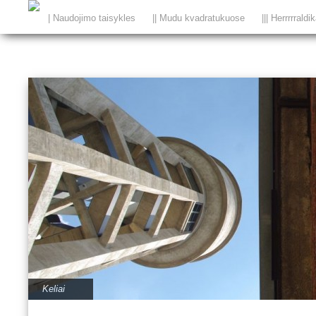
| Naudojimo taisykles
|| Mudu kvadratukuose
||| Herrrrraldi
Keliai