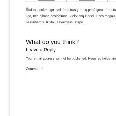
Štai taip sėkmingai įveikėme trasą, kurią prieš gerus 4 met
ilga, nes ėjimas besidairant į kiekvieną žiedelį ir besimėgau
neskubantis. Ir štai, savaitgalis ištirpo…
What do you think?
Leave a Reply
Your email address will not be published.
Required fields a
Comment
*