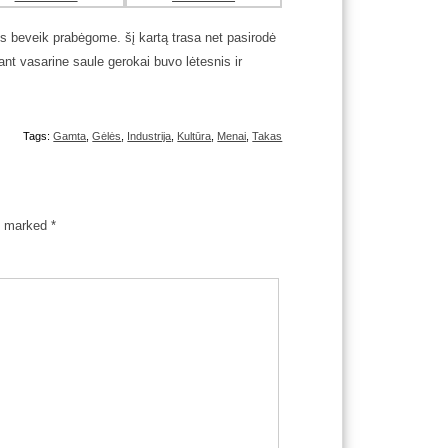
us beveik prabėgome. šį kartą trasa net pasirodė
jant vasarine saule gerokai buvo lėtesnis ir
Tags:
Gamta
,
Gėlės
,
Industrija
,
Kultūra
,
Menai
,
Takas
re marked
*