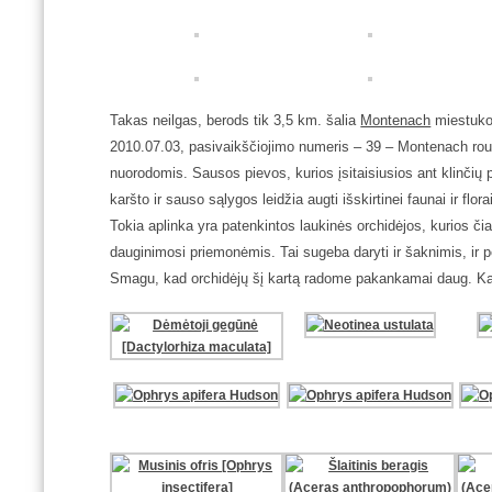
Takas neilgas, berods tik 3,5 km. šalia
Montenach
miestuk
2010.07.03, pasivaikščiojimo numeris –
39 – Montenach rout
nuorodomis. Sausos
pievos, kurios įsitaisiusios ant
klinčių 
karšto ir sauso sąlygos leidžia augti išskirtinei faunai ir flora
Tokia aplinka yra patenkintos laukinės orchidėjos, kurios čia 
dauginimosi priemonėmis. Tai sugeba daryti ir šaknimis, ir pe
Smagu, kad orchidėjų šį kartą radome pakankamai daug. Kai ku