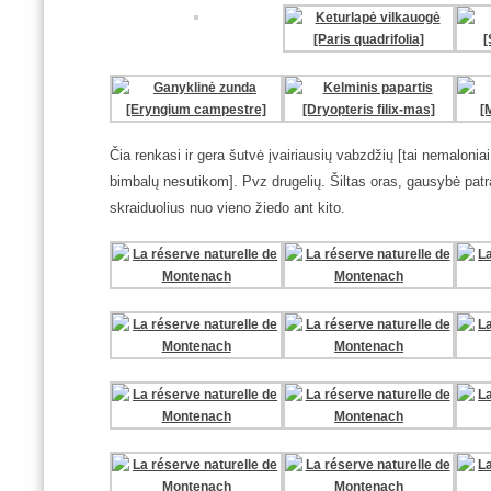
Čia renkasi ir gera šutvė įvairiausių vabzdžių [tai nemalonia
bimbalų nesutikom]. Pvz drugelių. Šiltas oras, gausybė patra
skraiduolius nuo vieno žiedo ant kito.