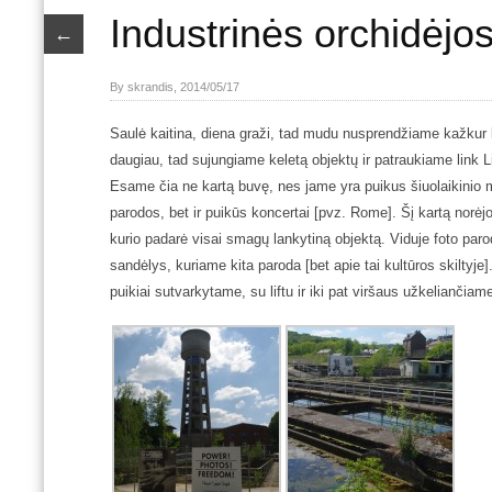
Industrinės orchidėjos
←
By skrandis, 2014/05/17
Saulė kaitina, diena graži, tad mudu nusprendžiame kažkur 
daugiau, tad sujungiame keletą objektų ir patraukiame link
Esame čia ne kartą buvę, nes jame yra puikus šiuolaikinio 
parodos, bet ir puikūs koncertai [pvz. Rome]. Šį kartą norė
kurio padarė visai smagų lankytiną objektą. Viduje foto paroda
sandėlys, kuriame kita paroda [bet apie tai kultūros skilt
puikiai sutvarkytame, su liftu ir iki pat viršaus užkeliančia