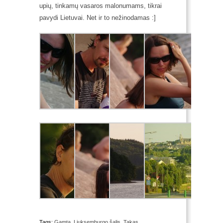
upių, tinkamų vasaros malonumams, tikrai
pavydi Lietuvai. Net ir to nežinodamas :]
Tags:
Gamta
,
Liuksemburgo šalis
,
Takas