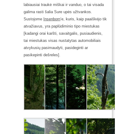
labiausiai traukė miškai ir vanduo, o tai visada
galima rasti šalia Sure upės užtvankos.
Sustojome
Insenborn
‘e, kuris, kaip paaiškėjo tik
atvažiavus, yra paplūdiminio tipo miestukas
[kadangi orai karšti, savaitgalis, pusiaudienis,
tai miestukas visas nustatytas automobiliais
atvykusių pasimaudyti, pasideginti ar
pasikepinti dešreles].