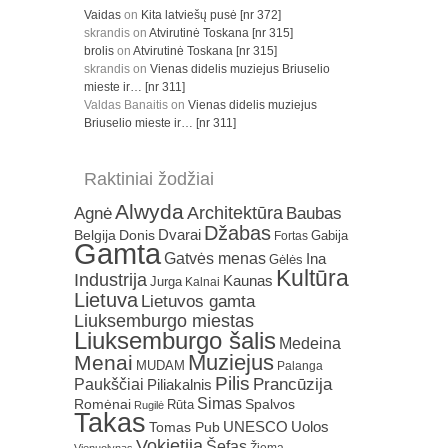
Vaidas
on
Kita latviešų pusė [nr 372]
skrandis
on
Atvirutinė Toskana [nr 315]
brolis
on
Atvirutinė Toskana [nr 315]
skrandis
on
Vienas didelis muziejus Briuselio
mieste ir… [nr 311]
Valdas Banaitis
on
Vienas didelis muziejus
Briuselio mieste ir… [nr 311]
Raktiniai žodžiai
Alwyda
Architektūra
Agnė
Baubas
Džabas
Dvarai
Belgija
Donis
Gabija
Fortas
Gamta
Gatvės menas
Ina
Gėlės
Kultūra
Industrija
Kaunas
Jurga
Kalnai
Lietuva
Lietuvos gamta
Liuksemburgo miestas
Liuksemburgo šalis
Medeina
Muziejus
Menai
MUDAM
Palanga
Pilis
Prancūzija
Paukščiai
Piliakalnis
Simas
Romėnai
Rūta
Spalvos
Rugilė
Takas
Uolos
UNESCO
Tomas Pub
Vokietija
Šefas
Žiema
Vienuolynas