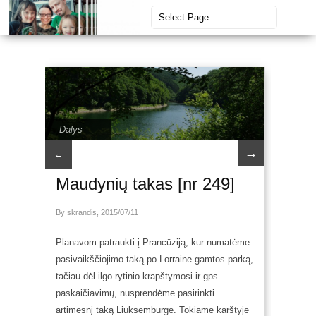
Dalys
→
←
Maudynių takas [nr 249]
By skrandis, 2015/07/11
Planavom patraukti į Prancūziją, kur numatėme
pasivaikščiojimo taką po Lorraine gamtos parką,
tačiau
dėl ilgo rytinio krapštymosi ir gps
paskaičiavimų, nusprendėme pasirinkti
artimesnį taką Liuksemburge. Tokiame karštyje