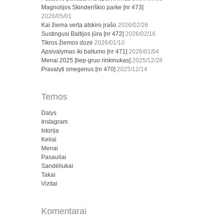
Magnolijos Skinderiškio parke [nr 473]
2026/05/01
Kai žiema verta atskiro įrašo
2026/02/26
Sustingusi Baltijos jūra [nr 472]
2026/02/16
Tikros žiemos dozė
2026/01/10
Apsivalymas iki baltumo [nr 471]
2026/01/04
Menai 2025 [liep-gruo rinkinukas]
2025/12/28
Pravalyti smegenus [nr 470]
2025/12/14
Temos
Dalys
Instagram
Istorija
Keliai
Menai
Pasauliai
Sandėliukai
Takai
Vizitai
Komentarai