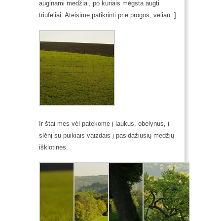
auginami medžiai, po kuriais mėgsta augti
triufeliai. Ateisime patikrinti prie progos, vėliau :]
Ir štai mes vėl patekome į laukus, obelynus, į
slėnį su puikiais vaizdais į pasidažiusių medžių
išklotines.