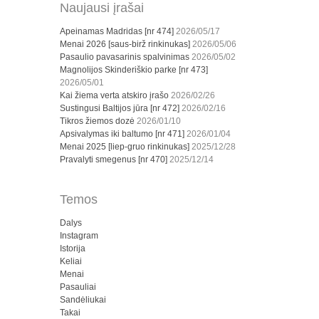
Naujausi įrašai
Apeinamas Madridas [nr 474]
2026/05/17
Menai 2026 [saus-birž rinkinukas]
2026/05/06
Pasaulio pavasarinis spalvinimas
2026/05/02
Magnolijos Skinderiškio parke [nr 473]
2026/05/01
Kai žiema verta atskiro įrašo
2026/02/26
Sustingusi Baltijos jūra [nr 472]
2026/02/16
Tikros žiemos dozė
2026/01/10
Apsivalymas iki baltumo [nr 471]
2026/01/04
Menai 2025 [liep-gruo rinkinukas]
2025/12/28
Pravalyti smegenus [nr 470]
2025/12/14
Temos
Dalys
Instagram
Istorija
Keliai
Menai
Pasauliai
Sandėliukai
Takai