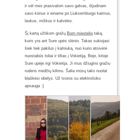
ir vėl mes prasivalom savo galvas, išjudinam
savo kūnus ir einame po Liuksemburgo kaimus,
laukus, miškus ir kalveles.
Šį kartą užtikom gražų
Born miestelio
taką,
kuris yra ant Sure upės slėnio. Takas sukiojasi
šiek tiek pakilus į kalniuką, nuo kurio atsivėrė
nuostabūs toliai ir tiltas į Vokietiją. Beje, kitoje
Sure upėje irgi Vokietija. Ji mus džiugino gražiu
rudens medžių kilimu. Šalia mūsų tako nuolat
blaškėsi obelys. Už tvoros su elektrošoko
apsauga :]