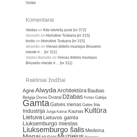
Vizitai
Komentarai
Vaidas
on
Kita latviešų pusė [nr 372]
skrandis
on
Atvirutinė Toskana [nr 315]
brolis
on
Atvirutinė Toskana [nr 315]
skrandis
on
Vienas didelis muziejus Briuselio
mieste ir… [nr 311]
Valdas Banaitis
on
Vienas didelis muziejus
Briuselio mieste ir… [nr 311]
Raktiniai žodžiai
Alwyda
Architektūra
Agnė
Baubas
Džabas
Dvarai
Belgija
Donis
Gabija
Fortas
Gamta
Gatvės menas
Ina
Gėlės
Kultūra
Industrija
Kaunas
Jurga
Kalnai
Lietuva
Lietuvos gamta
Liuksemburgo miestas
Liuksemburgo šalis
Medeina
Muziejus
Menai