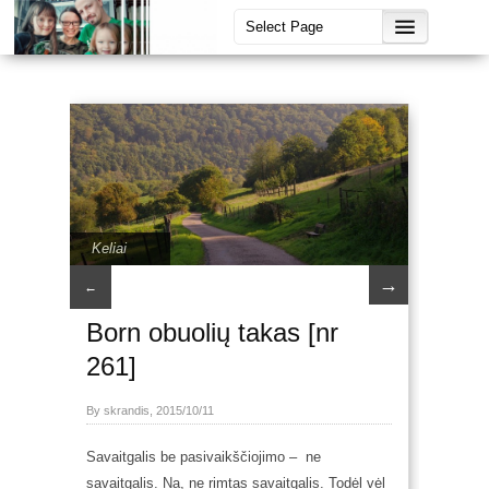
Keliai
→
←
Born obuolių takas [nr
261]
By skrandis, 2015/10/11
Savaitgalis be pasivaikščiojimo – ne
savaitgalis. Na, ne rimtas savaitgalis. Todėl vėl