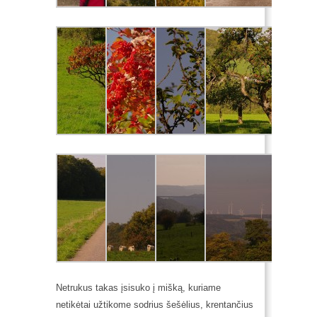
Netrukus takas įsisuko į mišką, kuriame
netikėtai užtikome sodrius šešėlius, krentančius