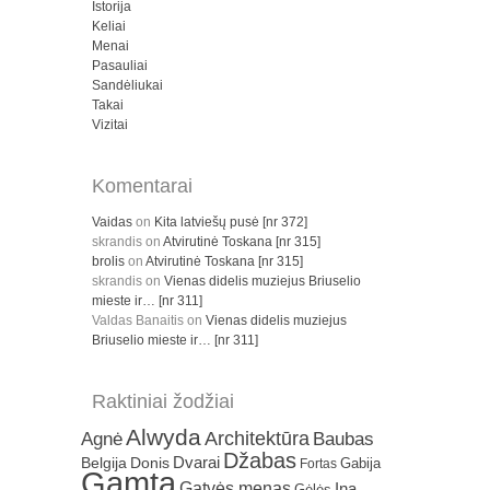
Istorija
Keliai
Menai
Pasauliai
Sandėliukai
Takai
Vizitai
Komentarai
Vaidas
on
Kita latviešų pusė [nr 372]
skrandis
on
Atvirutinė Toskana [nr 315]
brolis
on
Atvirutinė Toskana [nr 315]
skrandis
on
Vienas didelis muziejus Briuselio
mieste ir… [nr 311]
Valdas Banaitis
on
Vienas didelis muziejus
Briuselio mieste ir… [nr 311]
Raktiniai žodžiai
Alwyda
Architektūra
Agnė
Baubas
Džabas
Dvarai
Belgija
Donis
Gabija
Fortas
Gamta
Gatvės menas
Ina
Gėlės