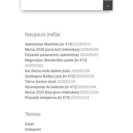
→
Naujausi įrašai
Apeinamas Madridas [nr 474]
2026/05/17
Menai 2026 [saus-birž rinkinukas]
2026/05/06
Pasaulio pavasarinis spalvinimas
2026/05/02
Magnolijos Skinderiškio parke [nr 473]
2026/05/01
Kai žiema verta atskiro įrašo
2026/02/26
Sustingusi Baltijos jūra [nr 472]
2026/02/16
Tikros žiemos dozė
2026/01/10
Apsivalymas iki baltumo [nr 471]
2026/01/04
Menai 2025 [liep-gruo rinkinukas]
2025/12/28
Pravalyti smegenus [nr 470]
2025/12/14
Temos
Dalys
Instagram