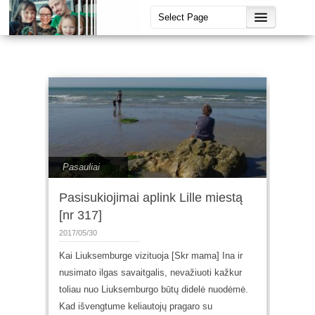
Pasauliai
Pasisukiojimai aplink Lille miestą
[nr 317]
2017/05/30
Κai Liuksemburge vizituoja [Skr mama] Ina ir
nusimato ilgas savaitgalis, nevažiuoti kažkur
toliau nuo Liuksemburgo būtų didelė nuodėmė.
Kad išvengtume keliautojų pragaro su