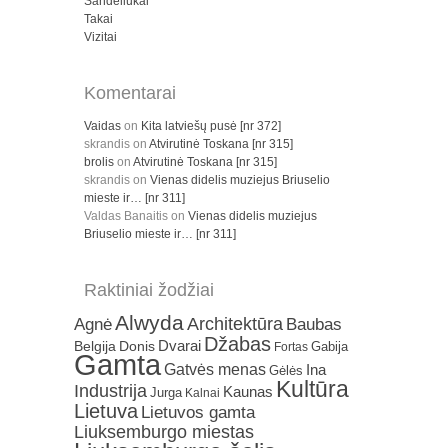
Sandėliukai
Takai
Vizitai
Komentarai
Vaidas
on
Kita latviešų pusė [nr 372]
skrandis
on
Atvirutinė Toskana [nr 315]
brolis
on
Atvirutinė Toskana [nr 315]
skrandis
on
Vienas didelis muziejus Briuselio
mieste ir… [nr 311]
Valdas Banaitis
on
Vienas didelis muziejus
Briuselio mieste ir… [nr 311]
Raktiniai žodžiai
Alwyda
Architektūra
Agnė
Baubas
Džabas
Dvarai
Belgija
Donis
Gabija
Fortas
Gamta
Gatvės menas
Ina
Gėlės
Kultūra
Industrija
Kaunas
Jurga
Kalnai
Lietuva
Lietuvos gamta
Liuksemburgo miestas