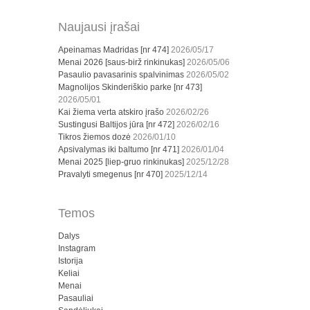
Naujausi įrašai
Apeinamas Madridas [nr 474]
2026/05/17
Menai 2026 [saus-birž rinkinukas]
2026/05/06
Pasaulio pavasarinis spalvinimas
2026/05/02
Magnolijos Skinderiškio parke [nr 473]
2026/05/01
Kai žiema verta atskiro įrašo
2026/02/26
Sustingusi Baltijos jūra [nr 472]
2026/02/16
Tikros žiemos dozė
2026/01/10
Apsivalymas iki baltumo [nr 471]
2026/01/04
Menai 2025 [liep-gruo rinkinukas]
2025/12/28
Pravalyti smegenus [nr 470]
2025/12/14
Temos
Dalys
Instagram
Istorija
Keliai
Menai
Pasauliai