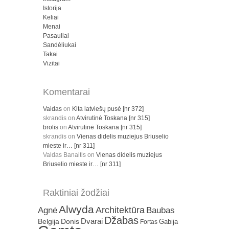
Istorija
Keliai
Menai
Pasauliai
Sandėliukai
Takai
Vizitai
Komentarai
Vaidas
on
Kita latviešų pusė [nr 372]
skrandis
on
Atvirutinė Toskana [nr 315]
brolis
on
Atvirutinė Toskana [nr 315]
skrandis
on
Vienas didelis muziejus Briuselio
mieste ir… [nr 311]
Valdas Banaitis
on
Vienas didelis muziejus
Briuselio mieste ir… [nr 311]
Raktiniai žodžiai
Alwyda
Architektūra
Agnė
Baubas
Džabas
Dvarai
Belgija
Donis
Gabija
Fortas