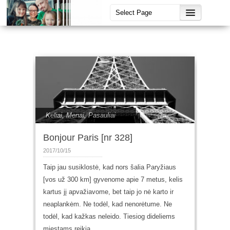
Keliai
,
Menai
,
Pasauliai
Bonjour Paris [nr 328]
2017/10/15
Taip jau susiklostė, kad nors šalia Paryžiaus
[vos už 300 km] gyvenome apie 7 metus, kelis
kartus jį apvažiavome, bet taip jo nė karto ir
neaplankėm. Ne todėl, kad nenorėtume. Ne
todėl, kad kažkas neleido. Tiesiog dideliems
miestams reikia