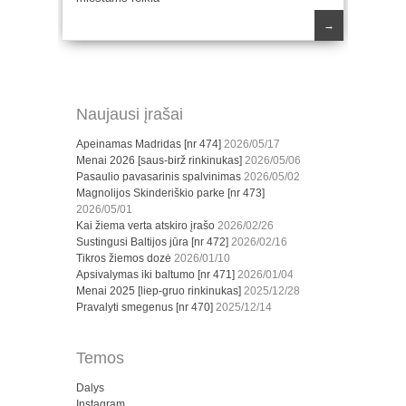
→
Naujausi įrašai
Apeinamas Madridas [nr 474]
2026/05/17
Menai 2026 [saus-birž rinkinukas]
2026/05/06
Pasaulio pavasarinis spalvinimas
2026/05/02
Magnolijos Skinderiškio parke [nr 473]
2026/05/01
Kai žiema verta atskiro įrašo
2026/02/26
Sustingusi Baltijos jūra [nr 472]
2026/02/16
Tikros žiemos dozė
2026/01/10
Apsivalymas iki baltumo [nr 471]
2026/01/04
Menai 2025 [liep-gruo rinkinukas]
2025/12/28
Pravalyti smegenus [nr 470]
2025/12/14
Temos
Dalys
Instagram