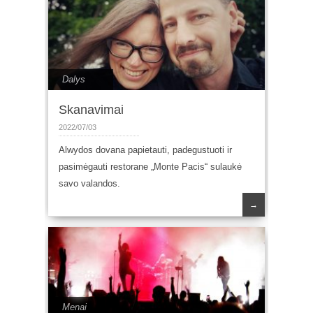
Dalys
Skanavimai
2022/07/03
Alwydos dovana papietauti, padegustuoti ir
pasimėgauti restorane „Monte Pacis“ sulaukė
savo valandos.
→
Menai