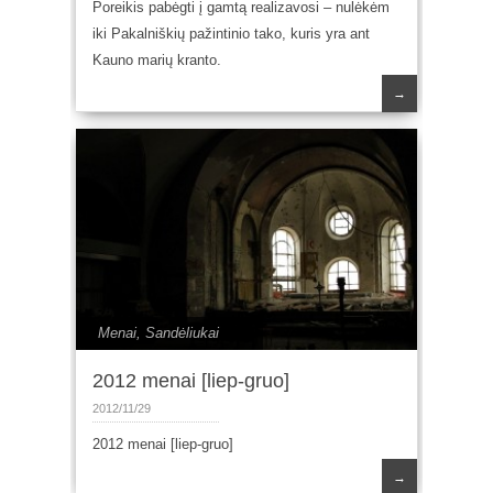
Poreikis pabėgti į gamtą realizavosi – nulėkėm
iki Pakalniškių pažintinio tako, kuris yra ant
Kauno marių kranto.
→
Menai
,
Sandėliukai
2012 menai [liep-gruo]
2012/11/29
2012 menai [liep-gruo]
→