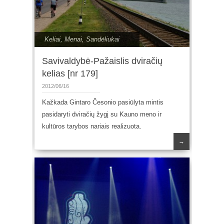
Keliai
,
Menai
,
Sandėliukai
Savivaldybė-Pažaislis dviračių
kelias [nr 179]
2012/06/16
Kažkada Gintaro Česonio pasiūlyta mintis
pasidaryti dviračių žygį su Kauno meno ir
kultūros tarybos nariais realizuota.
→