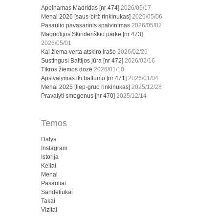
Apeinamas Madridas [nr 474]
2026/05/17
Menai 2026 [saus-birž rinkinukas]
2026/05/06
Pasaulio pavasarinis spalvinimas
2026/05/02
Magnolijos Skinderiškio parke [nr 473]
2026/05/01
Kai žiema verta atskiro įrašo
2026/02/26
Sustingusi Baltijos jūra [nr 472]
2026/02/16
Tikros žiemos dozė
2026/01/10
Apsivalymas iki baltumo [nr 471]
2026/01/04
Menai 2025 [liep-gruo rinkinukas]
2025/12/28
Pravalyti smegenus [nr 470]
2025/12/14
Temos
Dalys
Instagram
Istorija
Keliai
Menai
Pasauliai
Sandėliukai
Takai
Vizitai