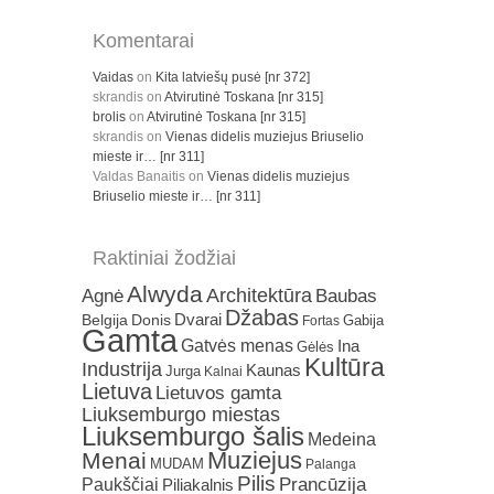
Komentarai
Vaidas
on
Kita latviešų pusė [nr 372]
skrandis
on
Atvirutinė Toskana [nr 315]
brolis
on
Atvirutinė Toskana [nr 315]
skrandis
on
Vienas didelis muziejus Briuselio
mieste ir… [nr 311]
Valdas Banaitis
on
Vienas didelis muziejus
Briuselio mieste ir… [nr 311]
Raktiniai žodžiai
Alwyda
Architektūra
Agnė
Baubas
Džabas
Dvarai
Belgija
Donis
Gabija
Fortas
Gamta
Gatvės menas
Ina
Gėlės
Kultūra
Industrija
Kaunas
Jurga
Kalnai
Lietuva
Lietuvos gamta
Liuksemburgo miestas
Liuksemburgo šalis
Medeina
Muziejus
Menai
MUDAM
Palanga
Pilis
Prancūzija
Paukščiai
Piliakalnis