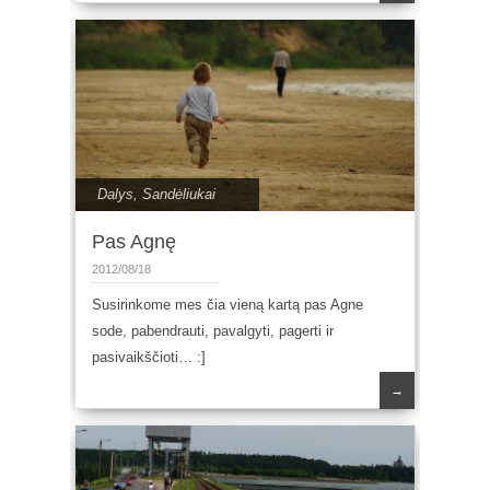
Dalys
,
Sandėliukai
Pas Agnę
2012/08/18
Susirinkome mes čia vieną kartą pas Agne
sode, pabendrauti, pavalgyti, pagerti ir
pasivaikščioti… :]
→