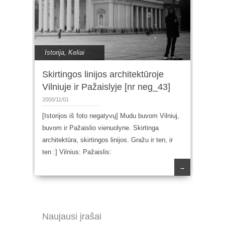
Istorija
,
Keliai
Skirtingos linijos architektūroje
Vilniuje ir Pažaislyje [nr neg_43]
2000/11/01
[Istorijos iš foto negatyvų] Mudu buvom Vilniuj,
buvom ir Pažaislio vienuolyne. Skirtinga
architektūra, skirtingos linijos. Gražu ir ten, ir
ten :] Vilnius: Pažaislis:
→
Naujausi įrašai