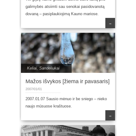
galimybės atsiimti sau senokai pasidovanotą
dovaną – pasiplaukiojimą Kauno mariose.
→
Keliai
,
Sandėliukai
Mažos išvykos [žiema ir pavasaris]
2007/01/01
2007.01.07 Sausio mėnuo ir be sniego – nieko
naujo mūsuose kraštuose.
→