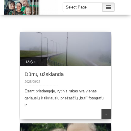
Dalys
Dūmų užsklanda
2025/09/27
Esant priedangoje, rytinis rūkas yra vienas
geriausių ir tikriausių priežasčių „būti“ fotografu
ir
→