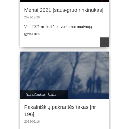
Menai 2021 [saus-gruo rinkinukas]
2021/12/29
Visi 2021 m. kultūros veiksmai mudviejų
gyvenime.
→
Sandėliukai
,
Takai
Pakalniškių pakrantės takas [nr
196]
2013/03/16