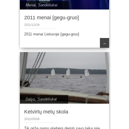
Menai
,
Sandėliukai
2011 menai [gegu-gruo]
2011/12/29
2011 menai Lietuvoje [gegu-gruo]
→
Dalys
,
Sandėliukai
Ketvirtų metų skola
2011/05/08
Tik grįžę namo griebėm derinti savo laiką prie