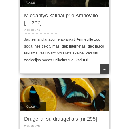
Keliai
Miegantys katinai prie Amnevilio
[nr 297]
2016/09/23
Jau senai planavome aplankyti Amneville zoo
sodą, nes tiek Simas, tiek internetas, tiek lauko
reklama važiuojant pro Metz skelbė, kad šis
zoologijos sodas unikalus tuo, kad turi
→
Keliai
Drugeliai su draugeliais [nr 295]
2016/08/20