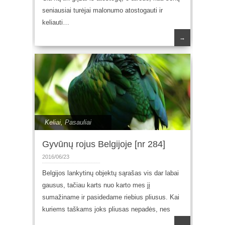
seniausiai turėjai malonumo atostogauti ir
keliauti…
→
Keliai
,
Pasauliai
Gyvūnų rojus Belgijoje [nr 284]
2016/06/23
Belgijos lankytinų objektų sąrašas vis dar labai
gausus, tačiau karts nuo karto mes jį
sumažiname ir pasidedame riebius pliusus. Kai
kuriems taškams joks pliusas nepadės, nes
→