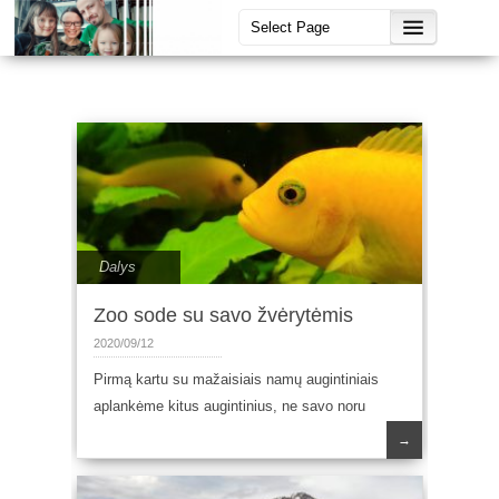
Dalys
Zoo sode su savo žvėrytėmis
2020/09/12
Pirmą kartu su mažaisiais namų augintiniais
aplankėme kitus augintinius, ne savo noru
→