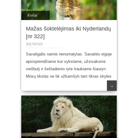
Keliai
Mažas šoktelėjimas iki Nyderlandų
[nr 322]
2017/07/23
Savaitgalis namie nenumatytas. Savaitės eigoje
apsisprendžiame kur vykstame, užsisakome
viešbutį ir šeštadienio ryte traukiame šiauryn.
Mūsų tikslas ne tik užkamšyti tam tikras skyles
→