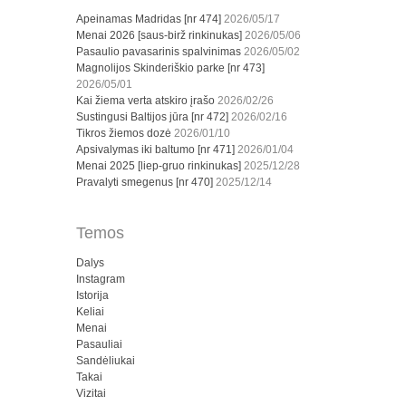
Apeinamas Madridas [nr 474]
2026/05/17
Menai 2026 [saus-birž rinkinukas]
2026/05/06
Pasaulio pavasarinis spalvinimas
2026/05/02
Magnolijos Skinderiškio parke [nr 473]
2026/05/01
Kai žiema verta atskiro įrašo
2026/02/26
Sustingusi Baltijos jūra [nr 472]
2026/02/16
Tikros žiemos dozė
2026/01/10
Apsivalymas iki baltumo [nr 471]
2026/01/04
Menai 2025 [liep-gruo rinkinukas]
2025/12/28
Pravalyti smegenus [nr 470]
2025/12/14
Temos
Dalys
Instagram
Istorija
Keliai
Menai
Pasauliai
Sandėliukai
Takai
Vizitai