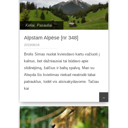
Keliai
,
Pasauliai
Alpstam Alpėse [nr 348]
2019/06/18
Brolis Simas nuolat kviesdavo kartu važiuoti į
kalnus, bet dažniausiai tai būdavo apie
slidinėjimą, šalčius ir baltą spalvą. Man su
Alwyda šis kvietimas niekad neatrodė labai
patrauklus, todėl vis atsisakydavome. Tačiau
kai
→