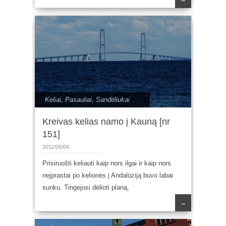
Keliai
,
Pasauliai
,
Sandėliukai
Kreivas kelias namo į Kauną [nr
151]
2011/05/04
Prisiruošti keliauti kaip nors ilgai ir kaip nors
neįprastai po kelionės į Andalūziją buvo labai
sunku. Tingėjosi dėlioti planą,
→