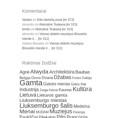
Komentarai
Vaidas
on
Kita latviešų pusė [nr 372]
skrandis
on
Atvirutinė Toskana [nr 315]
brolis
on
Atvirutinė Toskana [nr 315]
skrandis
on
Vienas didelis muziejus Briuselio
mieste ir… [nr 311]
Valdas Banaitis
on
Vienas didelis muziejus
Briuselio mieste ir… [nr 311]
Raktiniai žodžiai
Alwyda
Architektūra
Agnė
Baubas
Džabas
Dvarai
Belgija
Donis
Gabija
Fortas
Gamta
Gatvės menas
Ina
Gėlės
Kultūra
Industrija
Kaunas
Jurga
Kalnai
Lietuva
Lietuvos gamta
Liuksemburgo miestas
Liuksemburgo šalis
Medeina
Muziejus
Menai
MUDAM
Palanga
Pilis
Prancūzija
Paukščiai
Piliakalnis