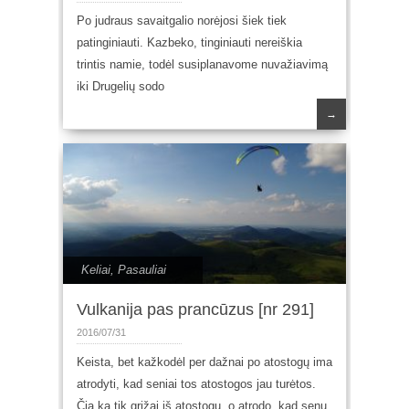
Po judraus savaitgalio norėjosi šiek tiek
patinginiauti. Kazbeko, tinginiauti nereiškia
trintis namie, todėl susiplanavome nuvažiavimą
iki Drugelių sodo
→
Keliai
,
Pasauliai
Vulkanija pas prancūzus [nr 291]
2016/07/31
Keista, bet kažkodėl per dažnai po atostogų ima
atrodyti, kad seniai tos atostogos jau turėtos.
Čia ką tik grįžai iš atostogų, o atrodo, kad senų