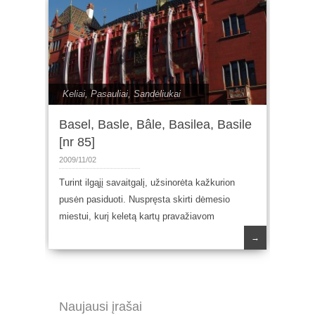
Keliai
,
Pasauliai
,
Sandėliukai
Basel, Basle, Bâle, Basilea, Basile
[nr 85]
2009/11/02
Turint ilgąjį savaitgalį, užsinorėta kažkurion
pusėn pasiduoti. Nuspręsta skirti dėmesio
miestui, kurį keletą kartų pravažiavom
→
Naujausi įrašai